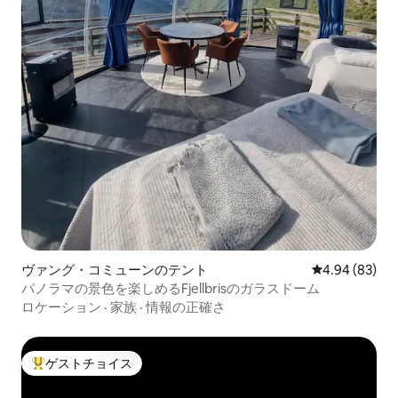
ヴァング・コミューンのテント
レビュー83件
4.94 (83)
パノラマの景色を楽しめるFjellbrisのガラスドーム
ロケーション
·
家族
·
情報の正確さ
ゲストチョイス
大好評のゲストチョイスです。