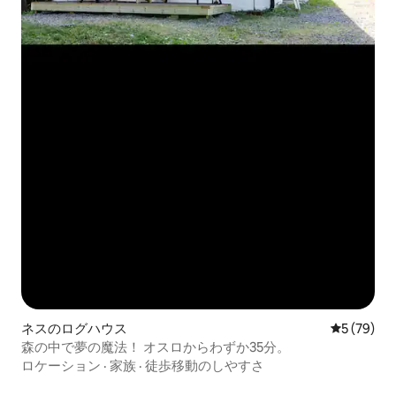
ネスのログハウス
レビュー7
5 (79)
森の中で夢の魔法！ オスロからわずか35分。
ロケーション
·
家族
·
徒歩移動のしやすさ