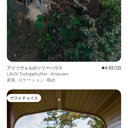
アイツヴォルのツリーハウス
レビュー12件
4.92 (12)
LAUV Tretopphytter - Knausen
家族
·
ロケーション
·
眺め
ゲストチョイス
ゲストチョイス