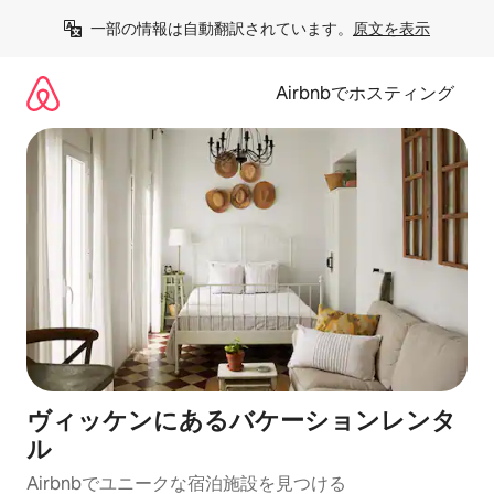
コ
一部の情報は自動翻訳されています。
原文を表示
ン
テ
ン
Airbnbでホスティング
ツ
に
ス
キ
ッ
プ
ヴィッケンにあるバケーションレンタ
ル
Airbnbでユニークな宿泊施設を見つける