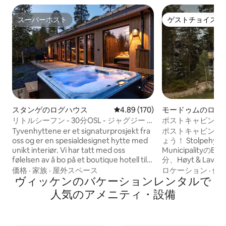
スーパーホスト
ゲストチョイス
スーパーホスト
ゲストチョイス
スタンゲのログハウス
レビュー170件、5つ星中4.89
4.89 (170)
モードゥムのログ
リトルシーフン - 30分OSL - ジャグジー -
ポストキャビン
デザインハウス
Tyvenhyttene er et signaturprosjekt fra
ポストキャビンの
oss og er en spesialdesignet hytte med
ょう！ StolpehyttaはModum
unikt interiør. Vi har tatt med oss
MunicipalityのB
følelsen av å bo på et boutique hotell til
分、Høyt & Lav
den flotte naturen i Mjøsli. Hytta har
ークのすぐそばに
価格
·
家族
·
屋外スペース
ロケーション
·
価
privat terasse, 1 bad og 1 soverom +
ヴィッケンのバケーションレンタルで
リートップの中で
sovesofa i stue med tilsammen 4
きます。 大きな
人気のアメニティ・設備
sengeplasser. Delen med sovesofa dele
望できます。 27
med glassvegg som er flyttbar og
は、27平方メー
lammeller for som gjør soveplassen
日常生活から離れ