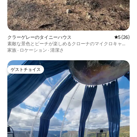
クラーゲレーのタイニーハウス
レビュー2
5 (26)
素敵な景色とビーチが楽しめるクローナのマイクロキャビ
ン
家族
·
ロケーション
·
清潔さ
ゲストチョイス
ゲストチョイス