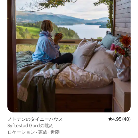
ノトデンのタイニーハウス
レビュー40件
4.95 (40)
Syftestad Gardの眺め
ロケーション
·
家族
·
近隣