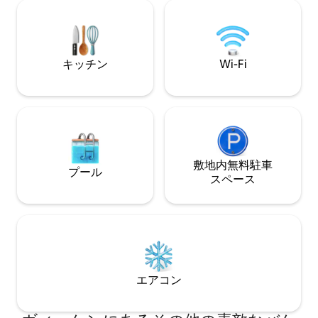
privat. - Jacuzzi - WiFi - Elbillading
のために必要なも
tilgjengelig på fellesparkering - Privat
アクティビティを
自転車をレンタル
散歩したり、地元
したりすることが
キッチン
Wi-Fi
敷地内無料駐⁠車
プール
ス⁠ペ⁠ー⁠ス
エアコン