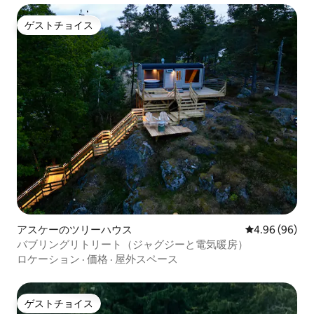
ゲストチョイス
ゲストチョイス
アスケーのツリーハウス
レビュー96件
4.96 (96)
バブリングリトリート（ジャグジーと電気暖房）
ロケーション
·
価格
·
屋外スペース
ゲストチョイス
ゲストチョイス