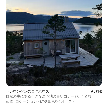
トレウンゲンのログハウス
レビュー1
5 (14)
自然の中にある小さな居心地の良いコテージ。4名様
家族
·
ロケーション
·
就寝環境のクオリティ