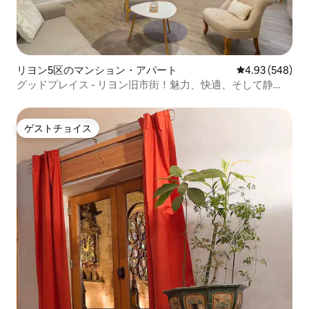
リヨン5区のマンション・アパート
レビュー548件
4.93 (548)
グッドプレイス - リヨン旧市街！魅力、快適、そして静
か。
ゲストチョイス
ゲストチョイス