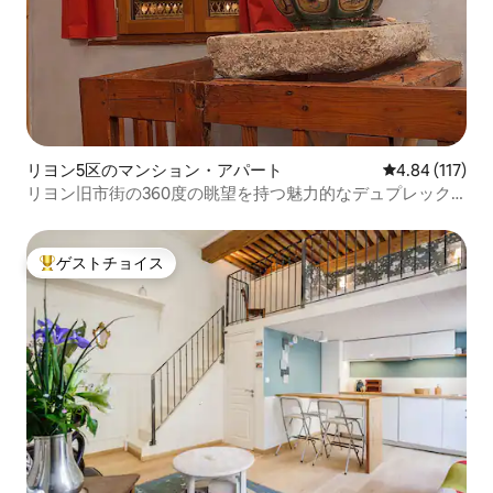
リヨン5区のマンション・アパート
レビュー117件
4.84 (117)
リヨン旧市街の360度の眺望を持つ魅力的なデュプレック
ス
ゲストチョイス
大好評のゲストチョイスです。