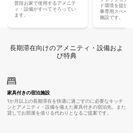
普段お家で使用するアメニテ
ド環境を提供する
ィ・設備がすべてそろってい
事専用スペース
ます。
施設です。
長期滞在向け⁠のア⁠メ⁠ニ⁠テ⁠ィ⁠・設⁠備⁠およ
び特⁠典
家具付き⁠の宿⁠泊⁠施⁠設
1か月以上の長期滞在を快適に過ごすのに必要なキッチ
ンとアメニティ・設備を備えた家具付きの宿泊先。また
貸しでお部屋を借りる代わりとなるご提案です。