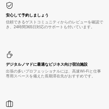
安心して予約しましょう
信頼できるゲストコミュニティからのレビューを確認で
き、24時間365日対応のサポートも付いています。
デジタルノマド⁠に最⁠適⁠なビ⁠ジ⁠ネ⁠ス⁠向⁠け宿⁠泊⁠施⁠設
出張の多いプロフェッショナルには、高速Wi-Fiと仕事
専用スペースを備えた長期滞在先がおすすめです。