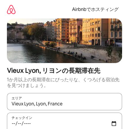
コ
ン
Airbnbでホスティング
テ
ン
ツ
に
ス
キ
ッ
プ
Vieux Lyon, リヨンの長期滞在先
1か月以上の長期滞在にぴったりな、くつろげる宿泊先
を見つけましょう。
エリア
検索結果が表示されたら、上下の矢印キーを使って移動するか、
チェックイン