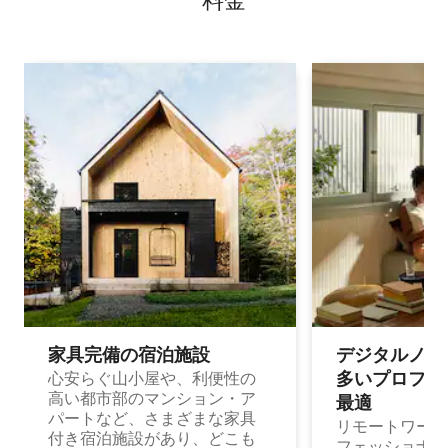
料⁠金
家具完備の宿⁠泊⁠施⁠設
デジタルノマド
多⁠いプ⁠ロ⁠フ⁠ェ⁠
心安らぐ山小屋や、利便性の
高い都市部のマンション・ア
最⁠適
パートなど、さまざまな家具
リモートワーク
付き宿泊施設があり、どこも
フェッショナル