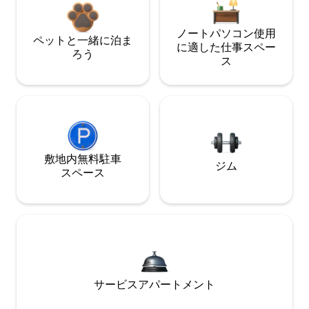
ノートパソコン使用
ペットと一緒に泊ま
に適した仕事スペー
ろう
ス
敷地内無料駐⁠車
ジム
ス⁠ペ⁠ー⁠ス
サービスアパートメント