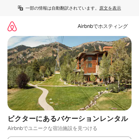
コ
一部の情報は自動翻訳されています。
原文を表示
ン
テ
ン
Airbnbでホスティング
ツ
に
ス
キ
ッ
プ
ビクターにあるバケーションレンタル
Airbnbでユニークな宿泊施設を見つける