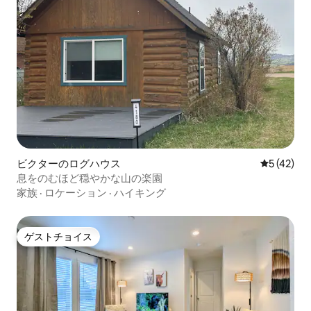
ビクターのログハウス
レビュー4
5 (42)
息をのむほど穏やかな山の楽園
家族
·
ロケーション
·
ハイキング
ゲストチョイス
ゲストチョイス