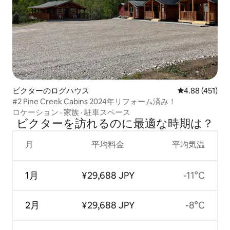
ビクターのログハウス
レビュー451件
4.88 (451)
#2 Pine Creek Cabins 2024年リフォーム済み！
ロケーション
·
家族
·
駐車スペース
ビクターを訪⁠れ⁠るの⁠に最⁠適⁠な時⁠期⁠は⁠？
月
平均料金
平均気温
1月
¥29,688 JPY
-11°C
2月
¥29,688 JPY
-8°C