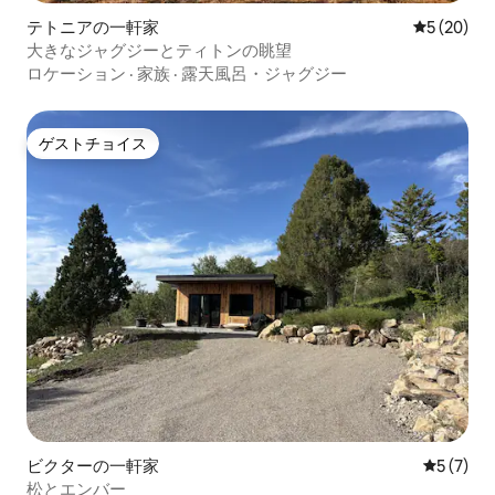
テトニアの一軒家
レビュー2
5 (20)
大きなジャグジーとティトンの眺望
ロケーション
·
家族
·
露天風呂・ジャグジー
ゲストチョイス
ゲストチョイス
ビクターの一軒家
レビュー
5 (7)
松とエンバー