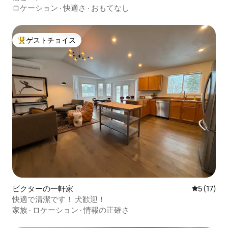
ロケーション
·
快適さ
·
おもてなし
ゲストチョイス
大好評のゲストチョイスです。
ビクターの一軒家
レビュー1
5 (17)
快適で清潔です！ 犬歓迎！
家族
·
ロケーション
·
情報の正確さ