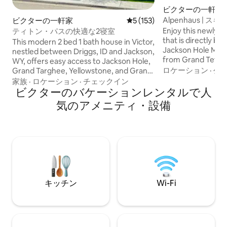
ビクターの一軒家
Alpenhaus |
ビクターの一軒家
レビュー153件、5つ星中5
5 (153)
ー
Enjoy this newly b
ティトン・パスの快適な2寝室
that is directly b
This modern 2 bed 1 bath house in Victor,
Jackson Hole Moun
nestled between Driggs, ID and Jackson,
from Grand Teton 
WY, offers easy access to Jackson Hole,
Laundry, full bathr
ロケーション
·
公
Grand Targhee, Yellowstone, and Grand
kitchen, a cozy po
Teton Park. Indulge in delicious dining
家族
·
ロケーション
·
チェックイン
pit and gas grill, a
options in Victor and Driggs while
ビクターのバケーションレンタルで人
acre park in beauti
admiring breathtaking views of the
気のアメニティ・設備
now have fast (36
nearby Grand Teton mountains.
Effortless access in every direction, this
house serves as a perfect hub for your
ski vacations, exploring Teton County,
and the National Parks beyond. Bike
trails at your doorstep, one dog allowed.
キッチン
Wi-Fi