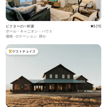
ビクターの一軒家
レビュー1
5 (11)
ポール・キャニオン・ハウス
価格
·
ロケーション
·
静か
ゲストチョイス
大好評のゲストチョイスです。