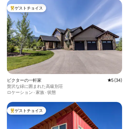
ゲストチョイス
大好評のゲストチョイスです。
ビクターの一軒家
レビュー3
5 (34)
贅沢な緑に囲まれた高級別荘
ロケーション
·
家族
·
状態
ゲストチョイス
大好評のゲストチョイスです。