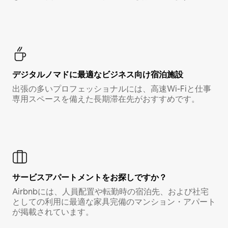
デジタルノマド⁠に最⁠適⁠なビ⁠ジ⁠ネ⁠ス⁠向⁠け宿⁠泊⁠施⁠設
出張の多いプロフェッショナルには、高速Wi-Fiと仕事
専用スペースを備えた長期滞在先がおすすめです。
サービスアパートメントをお探しですか？
Airbnbには、人員配置や転勤時の宿泊先、および社宅
としての利用に最適な家具完備のマンション・アパート
が掲載されています。