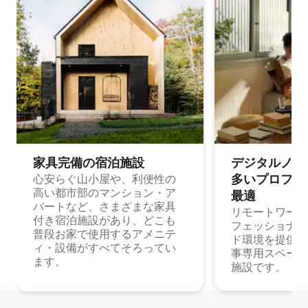
家具完備の宿⁠泊⁠施⁠設
デジタルノマド
多⁠いプ⁠ロ⁠フ⁠ェ⁠
心安らぐ山小屋や、利便性の
高い都市部のマンション・ア
最⁠適
パートなど、さまざまな家具
リモートワーク
付き宿泊施設があり、どこも
フェッショナル
普段お家で使用するアメニテ
ド環境を提供する
ィ・設備がすべてそろってい
事専用スペース
ます。
施設です。