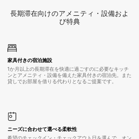
長期滞在向け⁠のア⁠メ⁠ニ⁠テ⁠ィ⁠・設⁠備⁠およ
び特⁠典
家具付き⁠の宿⁠泊⁠施⁠設
1か月以上の長期滞在を快適に過ごすのに必要なキッチ
ンとアメニティ・設備を備えた家具付きの宿泊先。また
貸しでお部屋を借りる代わりとなるご提案です。
ニーズに合わせて選べる柔軟性
希望のチェックイン・チェックアウト日を選んで、オン