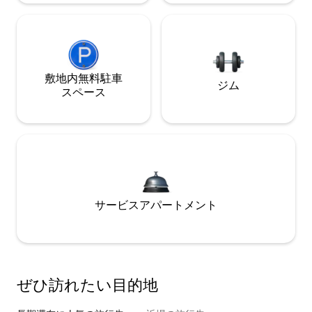
敷地内無料駐⁠車
ジム
ス⁠ペ⁠ー⁠ス
サービスアパートメント
ぜひ訪⁠れ⁠た⁠い目⁠的⁠地