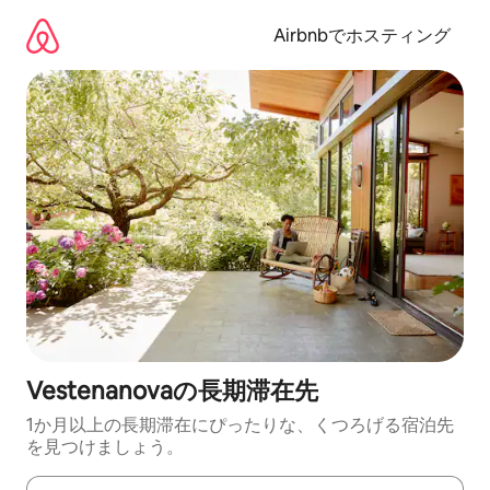
コ
ン
Airbnbでホスティング
テ
ン
ツ
に
ス
キ
ッ
プ
Vestenanovaの長期滞在先
1か月以上の長期滞在にぴったりな、くつろげる宿泊先
を見つけましょう。