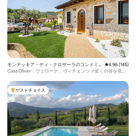
モンテッキア・ディ・クロザーラのコンドミ
レビュー145件
4.96 (145)
ニアム
Casa Oliver：ヴェローナ、ヴィチェンツァ近くの谷を見渡
せるアパートメント
ゲストチョイス
大好評のゲストチョイスです。