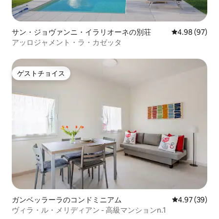
サン・ジョヴァンニ・イラリオーネの別荘
レビュー97件
4.98 (97)
アッロジャメント・ラ・カゼッタ
ゲストチョイス
ゲストチョイス
ガンベッラーラのコンドミニアム
レビュー39件
4.97 (39)
ヴィラ・ル・メリディアン - 高級マンションn.1