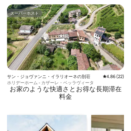
スーパーホスト
スーパーホスト
サン・ジョヴァンニ・イラリオーネの別荘
レビュー22件
4.86 (22)
ホリデーホーム - カザーレ・ベッラヴィータ
お家のような快⁠適⁠さ⁠とお⁠得⁠な長⁠期⁠滞⁠在
料⁠金