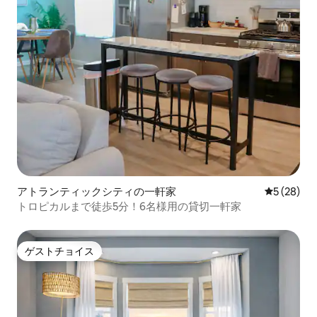
アトランティックシティの一軒家
レビュー2
5 (28)
トロピカルまで徒歩5分！6名様用の貸切一軒家
ゲストチョイス
ゲストチョイス