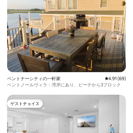
ベントナーシティの一軒家
レビュー69件
4.91 (69)
ベントノールヴィラ：湾岸にあり、ビーチから3ブロック
ゲストチョイス
ゲストチョイス