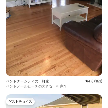
ベントナーシティの一軒家
レビュー163
4.8 (163)
ベントノールビーチの大きな一軒家N
ゲストチョイス
ゲストチョイス