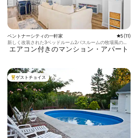
ベントナーシティの一軒家
レビュー1
5 (11)
新しく改装された3ベッドルーム2バスルームの牧場風の宿
エアコン付きのマンション・アパート
泊先（パティオと駐車場付き）
ゲストチョイス
大好評のゲストチョイスです。