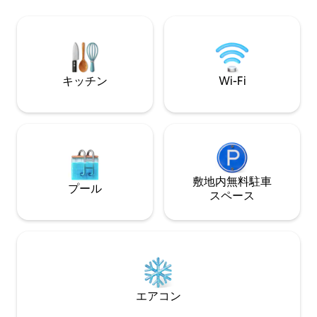
評価である必要が
有名なスチールピア、歴史的なガードナ
写真付き身分証明
ーズベイスンのAC水族館、リプリーズ・
にホストに送信する
ビリーブ・イット・オア・ノットを味わ
泊先を予約するゲ
いましょう。 レストランWk & ACエアシ
する必要があります。 **ペット
ョー、素晴らしいビーチコンサートと素
はお断りします。
晴らしいショッピング！
キッチン
Wi-Fi
敷地内無料駐⁠車
プール
ス⁠ペ⁠ー⁠ス
エアコン