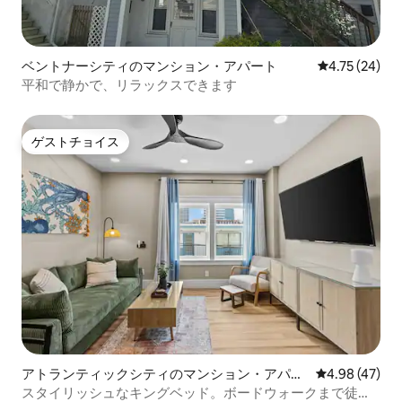
ベントナーシティのマンション・アパート
レビュー24件
4.75 (24)
平和で静かで、リラックスできます
ゲストチョイス
ゲストチョイス
アトランティックシティのマンション・アパー
レビュー47件
4.98 (47)
ト
スタイリッシュなキングベッド。ボードウォークまで徒歩