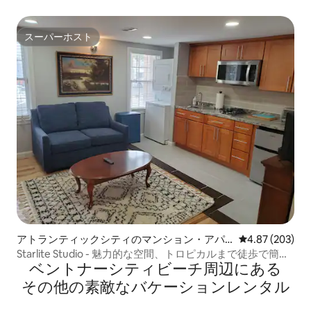
圏内。
スーパーホスト
スーパーホスト
アトランティックシティのマンション・アパ
レビュー203件
4.87 (203)
ート
Starlite Studio - 魅力的な空間、トロピカルまで徒歩で簡単
ベントナーシティビーチ⁠周⁠辺⁠に⁠あ⁠る
に行けます！
そ⁠の⁠他⁠の素⁠敵⁠なバ⁠ケ⁠ー⁠シ⁠ョ⁠ン⁠レ⁠ン⁠タ⁠ル