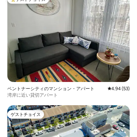
大好評のゲストチョイスです。
ベントナーシティのマンション・アパート
レビュー53件
4.94 (53)
湾岸に近い貸切アパート
ゲストチョイス
ゲストチョイス