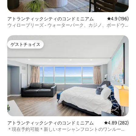
アトランティックシティのコンドミニアム
レビュー196
4.9 (196)
ウィローブリーズ - ウォーターパーク、カジノ、ボードウ
ォークに近い
ゲストチョイス
ゲストチョイス
アトランティックシティのコンドミニアム
レビュー282件
4.89 (282)
＊現在予約可能＊新しいオーシャンフロントのワンルーム
＆無料駐車場！