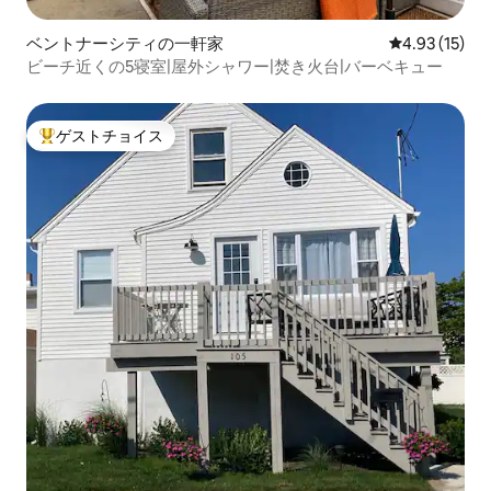
ベントナーシティの一軒家
レビュー15件
4.93 (15)
ビーチ近くの5寝室|屋外シャワー|焚き火台|バーベキュー
ゲストチョイス
大好評のゲストチョイスです。