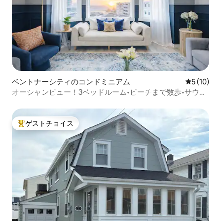
ベントナーシティのコンドミニアム
レビュー1
5 (10)
オーシャンビュー！3ベッドルーム•ビーチまで数歩•サウナ
+アーケード
ゲストチョイス
大好評のゲストチョイスです。