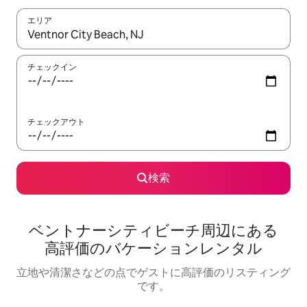
エリア
検索結果が表示されたら、上下の矢印キーを使って移動するか、
チェックイン
チェックアウト
検索
ベントナーシティビーチ⁠周⁠辺⁠に⁠あ⁠る
高⁠評⁠価⁠のバ⁠ケ⁠ー⁠シ⁠ョ⁠ン⁠レ⁠ン⁠タ⁠ル
立地や清潔さなどの点でゲストに高評価のリスティング
です。