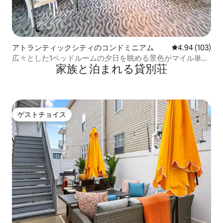
アトランティックシティのコンドミニアム
レビュー103件
4.94 (103)
広々とした1ベッドルームの夕日を眺める景色がマイル単位
家族と泊まれる貸別荘
で楽しめます｜無料駐車場
ゲストチョイス
ゲストチョイス