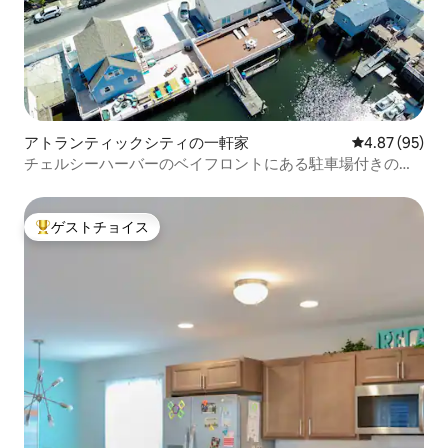
アトランティックシティの一軒家
レビュー95件
4.87 (95)
チェルシーハーバーのベイフロントにある駐車場付きの一
軒家
ゲストチョイス
大好評のゲストチョイスです。