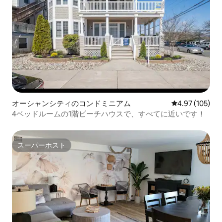
オーシャンシティのコンドミニアム
レビュー105件
4.97 (105)
4ベッドルームの1階ビーチハウスで、すべてに近いです！
スーパーホスト
スーパーホスト