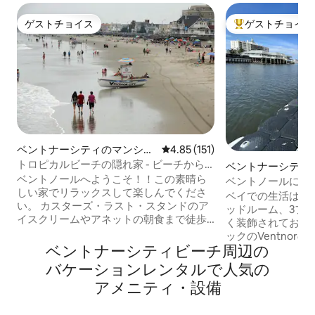
ゲストチョイス
ゲストチョイス
ゲストチョイス
大好評のゲストチ
ベントナーシティのマンショ
レビュー151件、5つ星中4.85
4.85 (151)
ン・アパート
トロピカルビーチの隠れ家 - ビーチから2
ベントナーシティ
ブロック！
ベントノールへようこそ！！この素晴ら
ベントノールにあ
しい家でリラックスして楽しんでくださ
の宿泊先
ベイでの生活はもっと良
い。 カスターズ・ラスト・スタンドのア
ッドルーム、3フ
イスクリームやアネットの朝食まで徒歩
く装飾されており
圏内です。グルメなレストラン、図書
ックのVentno
館、遊び場、ライトエイド、CVSまで徒
ベントナーシティビーチ⁠周⁠辺⁠の
ます。ドックのす
歩5分です。 ベントノールは、アトランテ
ドルボードやカヤッ
バ⁠ケ⁠ー⁠シ⁠ョ⁠ン⁠レ⁠ン⁠タ⁠ル⁠で人⁠気⁠の
ィックシティから10分のフレンドリーな
上デッキから美し
ア⁠メ⁠ニ⁠テ⁠ィ⁠・⁠設⁠備
ビーチタウンです。無料でビーチにアク
さい。 **ゲストは30歳以上で、この宿泊
セスできます。 ボードウォークを散策
先を予約するには
し、有名なソルトウォータータフィー、