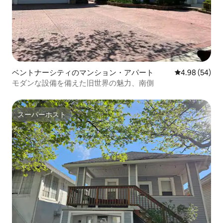
ベントナーシティのマンション・アパート
レビュー54件
4.98 (54)
モダンな設備を備えた旧世界の魅力、南側
スーパーホスト
スーパーホスト