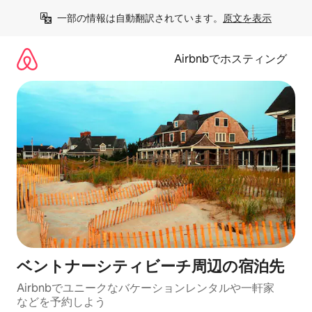
コ
一部の情報は自動翻訳されています。
原文を表示
ン
テ
ン
Airbnbでホスティング
ツ
に
ス
キ
ッ
プ
ベントナーシティビーチ⁠周⁠辺⁠の宿⁠泊⁠先
Airbnbでユニークなバ⁠ケ⁠ー⁠シ⁠ョ⁠ンレ⁠ン⁠タ⁠ルや一⁠軒⁠家
な⁠ど⁠を予⁠約⁠し⁠よ⁠う