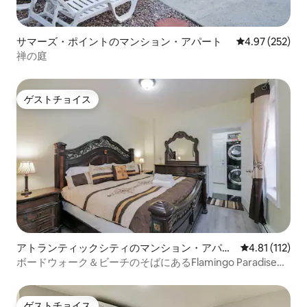
サマーズ・ポイントのマンション・アパート
レビュー252件
4.97 (252)
禅の庭
ゲストチョイス
ゲストチョイス
アトランティックシティのマンション・アパー
レビュー112
4.81 (112)
ト
ボードウォーク＆ビーチのそばにあるFlamingo Paradiseの
アパート1
ゲストチョイス