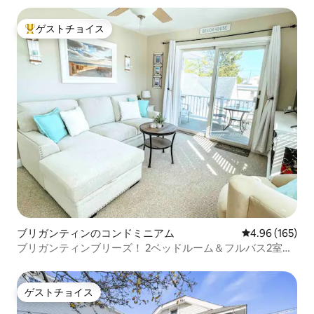
ゲストチョイス
大好評のゲストチョイスです。
ブリガンティンのコンドミニアム
レビュー165件
4.96 (165)
ブリガンティンブリーズ！ 2ベッドルーム＆フルバス2室の
コンドミニアム
ゲストチョイス
ゲストチョイス