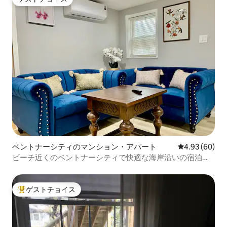
ゲストチョイス
ベントナーシティのマンション・アパート
レビュー60件
4.93 (60)
ビーチ近くのベントナーシティで快適な海岸沿いの宿泊先
#DN
ゲストチョイス
大好評のゲストチョイスです。