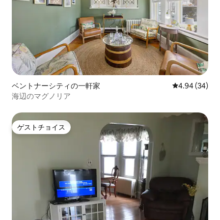
ベントナーシティの一軒家
レビュー34件
4.94 (34)
海辺のマグノリア
ゲストチョイス
ゲストチョイス