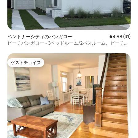
ベントナーシティのバンガロー
レビュー41件
4.98 (41)
ビーチバンガロー - 3ベッドルーム/2バスルーム、ビーチま
で徒歩！
ゲストチョイス
ゲストチョイス