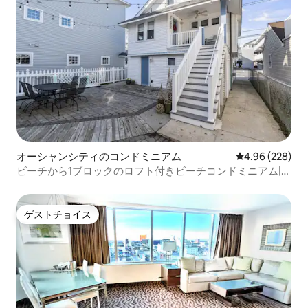
オーシャンシティのコンドミニアム
レビュー228件
4.96 (228)
ビーチから1ブロックのロフト付きビーチコンドミニアム|駐
車場
ゲストチョイス
ゲストチョイス