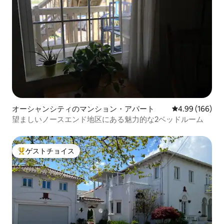
オーシャンシティのマンション・アパート
レビュー166件
4.99 (166)
望ましいノースエンド地区にある魅力的な2ベッドルーム
ゲストチョイス
大好評のゲストチョイスです。