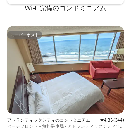
Wi-Fi完備のコンドミニアム
スーパーホスト
スーパーホスト
アトランティックシティのコンドミニアム
レビュー344件
4.85 (344)
ビーチフロント＋無料駐車場 - アトランティックシティで