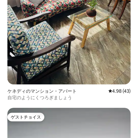
ケネディのマンション・アパート
レビュー43件
4.98 (43)
自宅のようにくつろぎましょう
ゲストチョイス
ゲストチョイス