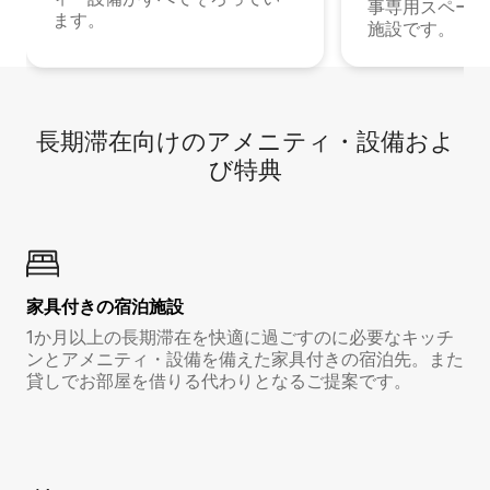
事専用スペース
ます。
施設です。
長期滞在向け⁠のア⁠メ⁠ニ⁠テ⁠ィ⁠・設⁠備⁠およ
び特⁠典
家具付き⁠の宿⁠泊⁠施⁠設
1か月以上の長期滞在を快適に過ごすのに必要なキッチ
ンとアメニティ・設備を備えた家具付きの宿泊先。また
貸しでお部屋を借りる代わりとなるご提案です。