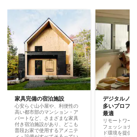
家具完備の宿⁠泊⁠施⁠設
デジタルノマド
多⁠いプ⁠ロ⁠フ⁠ェ⁠
心安らぐ山小屋や、利便性の
高い都市部のマンション・ア
最⁠適
パートなど、さまざまな家具
リモートワーク
付き宿泊施設があり、どこも
フェッショナル
普段お家で使用するアメニテ
ド環境を提供する
ィ・設備がすべてそろってい