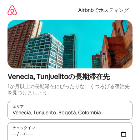
コ
ン
Airbnbでホスティング
テ
ン
ツ
に
ス
キ
ッ
プ
Venecia, Tunjuelitoの長期滞在先
1か月以上の長期滞在にぴったりな、くつろげる宿泊先
を見つけましょう。
エリア
検索結果が表示されたら、上下の矢印キーを使って移動するか、
チェックイン