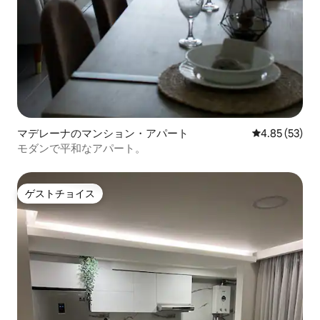
マデレーナのマンション・アパート
レビュー53件
4.85 (53)
モダンで平和なアパート。
ゲストチョイス
ゲストチョイス