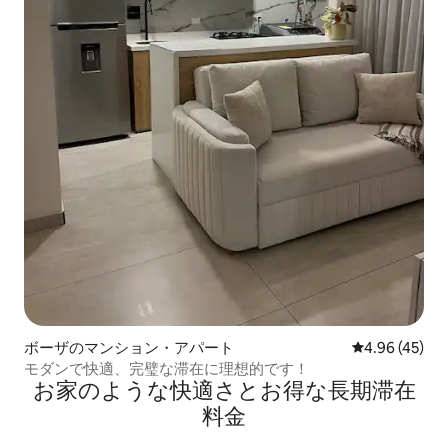
ボーザのマンション・アパート
レビュー45件
4.96 (45)
モダンで快適、完璧な滞在に理想的です！
お家のような快⁠適⁠さ⁠とお⁠得⁠な長⁠期⁠滞⁠在
料⁠金