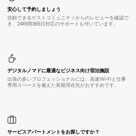
安心して予約しましょう
信頼できるゲストコミュニティからのレビューを確認で
き、24時間365日対応のサポートも付いています。
デジタルノマド⁠に最⁠適⁠なビ⁠ジ⁠ネ⁠ス⁠向⁠け宿⁠泊⁠施⁠設
出張の多いプロフェッショナルには、高速Wi-Fiと仕事
専用スペースを備えた長期滞在先がおすすめです。
サービスアパートメントをお探しですか？