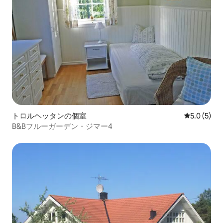
トロルヘッタンの個室
レビュー5
5.0 (5)
B&Bフルーガーデン・ジマー4