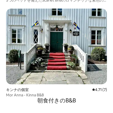
3つのベッドを備えたScarlet BnBのロマンチックな紫色の
部屋
キンナの個室
レビュー7件
4.71 (7)
Mor Anna - Kinna B&B
朝食付きのB&B