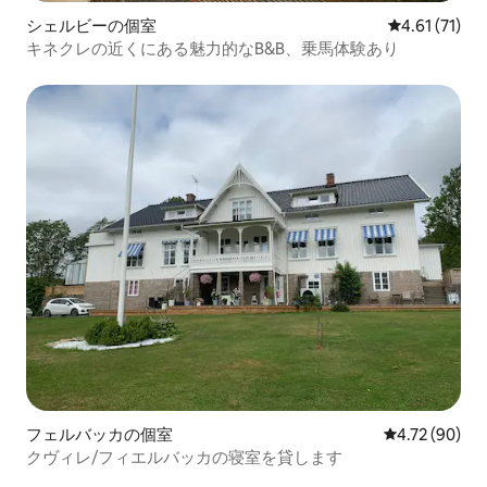
シェルビーの個室
レビュー71件
4.61 (71)
キネクレの近くにある魅力的なB&B、乗馬体験あり
フェルバッカの個室
レビュー90件
4.72 (90)
クヴィレ/フィエルバッカの寝室を貸します