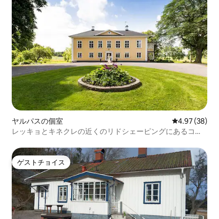
ヤルパスの個室
レビュー38件
4.97 (38)
レッキョとキネクレの近くのリドシェーピングにあるコル
ペゴーデン
ゲストチョイス
ゲストチョイス