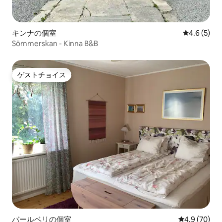
キンナの個室
レビュー5
4.6 (5)
Sömmerskan - Kinna B&B
ゲストチョイス
ゲストチョイス
バールベリの個室
レビュー70
4.9 (70)