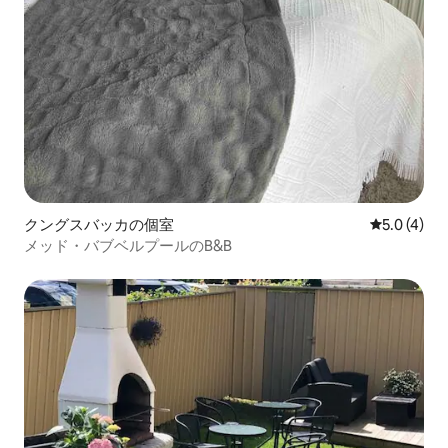
クングスバッカの個室
レビュー4
5.0 (4)
メッド・バブベルプールのB&B