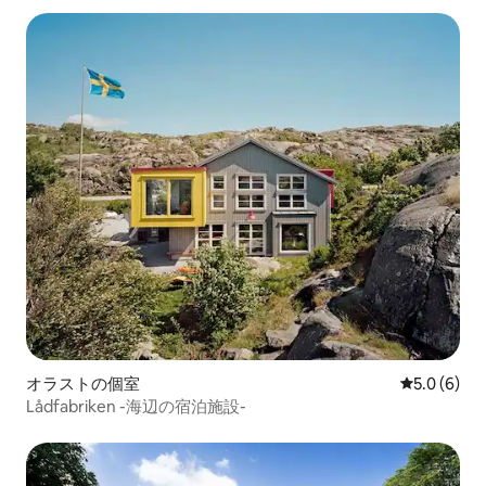
オラストの個室
レビュー6
5.0 (6)
Lådfabriken -海辺の宿泊施設-