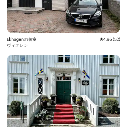
Ekhagenの個室
レビュー52件
4.96 (52)
ヴィオレン