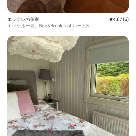
エッケレの個室
レビュー6件
4.67 (6)
エッケルー島、Bed&Break fast ルーム3