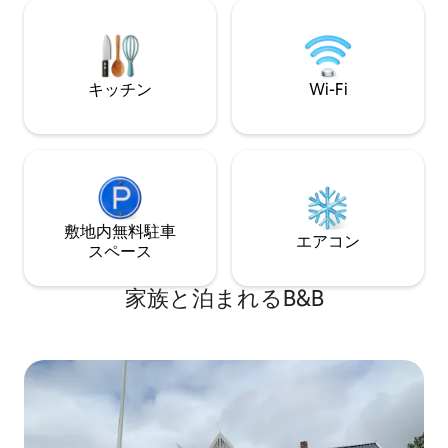
ジオ局、ウラーレ
ナーでお楽しみいただけます。 サーカス
（Gekås）、ヴァ
ワゴンの近くに屋外トイレと簡易ランド
ります。 ホフガ
リールームがあります。隣接する建物に
近くにあり、数マ
ある共用バスルームをご利用いただけま
つかのゴルフコー
す。 Annelie Utter、Tjuvkil 410 442 75
キッチン
Wi-Fi
Lycke
敷地内無料駐⁠車
エアコン
ス⁠ペ⁠ー⁠ス
家族と泊まれるB&B