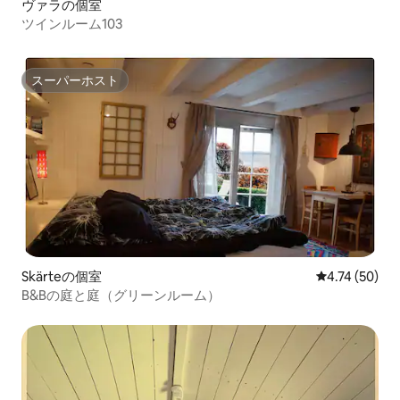
ヴァラの個室
ツインルーム103
スーパーホスト
スーパーホスト
Skärteの個室
レビュー50件
4.74 (50)
B&Bの庭と庭（グリーンルーム）