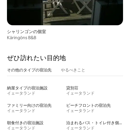
シャリンゴンの個室
Käringöns B&B
ぜひ訪⁠れ⁠た⁠い目⁠的⁠地
その他のタ⁠イ⁠プ⁠の宿⁠泊⁠先
やるべきこと
納屋タイプの宿泊施設
貸別荘
イェータランド
イェータランド
ファミリー向けの宿泊先
ビーチフロントの宿泊先
イェータランド
イェータランド
朝食付きの宿泊施設
泊まれるバス・トイレ付き個室
イェータランド
イェータランド