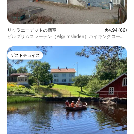
リッラエーデットの個室
レビュー66件
4.94 (66)
ピルグリムスレーデン（Pilgrimsleden）ハイキングコース
近くの宿泊施設 ヨータ川。
ゲストチョイス
ゲストチョイス