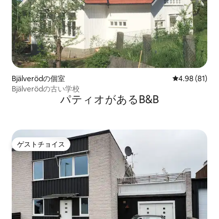
Bjälverödの個室
レビュー81件
4.98 (81)
Bjälverödの古い学校
パティオがあるB&B
ゲストチョイス
ゲストチョイス