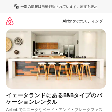
コ
一部の情報は自動翻訳されています。
原文を表示
ン
テ
ン
Airbnbでホスティング
ツ
に
ス
キ
ッ
プ
イェータランドにあるB&Bタイプのバ
ケーションレンタル
Airbnbでユニークなベッド・アンド・ブレックファス