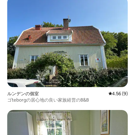
ルンデンの個室
レビュー9件
4.56 (9)
ゴteborgの居心地の良い家族経営のB&B