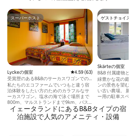
スーパーホスト
ゲストチョイス
スーパーホスト
ゲストチョイス
Skärteの個室
Lyckeの個室
レビュー63件、5つ星中4.59
4.59 (63)
B&B 付属建物と
受賞歴のあるB&Bのサーカスワゴンでの
緑豊かな花の庭園
ユニークな滞在
ンの景色を望む、
私たちのエコファームでいつもと違う宿
い古い農場。 新
泊体験をしたい方のためのカラフルなサ
ー用の駐車スペース
ーカスワゴン。塩水の海で泳ぐ場所まで
園にあるブール競
800m、マルストランドまで9km、バス
イェータランドにあるB&Bタイプの宿
利用いただけます
停まで1分。農場には猫、放し飼いの鶏、
のコースがあるオ
アヒルがいて、喜んで餌を食べてくれま
泊施設で人気のアメニティ・設備
り、冬にはスキー
す。 新鮮な卵などを使った美味しい朝食
サ（Gässlösa
を提供しています。 燻製所のサーモンや
古代の遺跡、世界
エビは、他のグルメと一緒にランチ/ディ