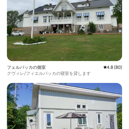
フェルバッカの個室
レビュー80
4.8 (80)
クヴィレ/フィエルバッカの寝室を貸します