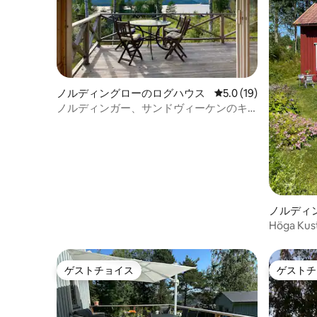
ノルディングローのログハウス
レビュー19件、5つ星
5.0 (19)
ノルディンガー、サンドヴィーケンのキ
ャビン
ノルディ
ス
Höga K
ゲストチョイス
ゲストチ
ゲストチョイス
ゲストチ