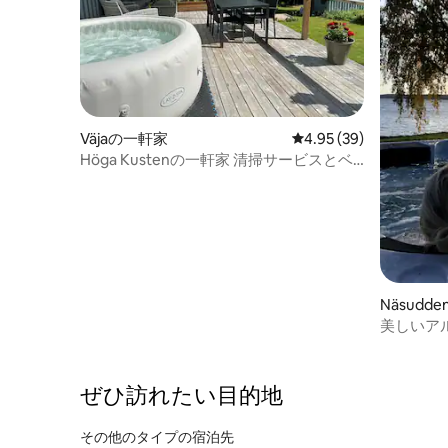
Väjaの一軒家
レビュー39件、5つ星中
4.95 (39)
Höga Kustenの一軒家 清掃サービスとベ
ッドリネンがサービスに含まれています
Näsudd
美しいア
がある群
ぜひ訪⁠れ⁠た⁠い目⁠的⁠地
その他のタ⁠イ⁠プ⁠の宿⁠泊⁠先