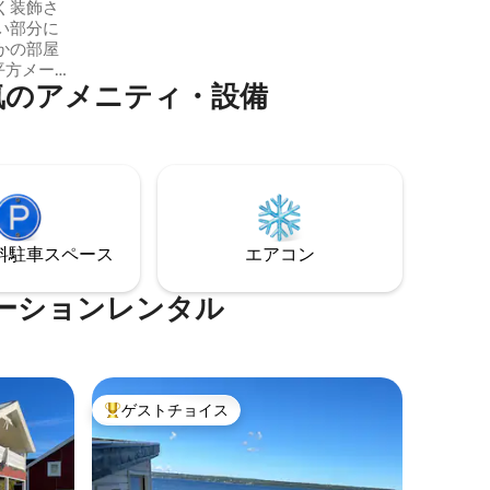
く装飾さ
ェラータまで30分。 キャビンには電気コ
い部分に
ンロ、屋外グリル、子供用トランポリン
かの部屋
があります。バスルームの建物からは、
素晴らしい湾の景色も楽しめます。
気のアメニティ・設備
適なシャ
美しい寝
ングルー
リア、夏
とボート
⁠車ス⁠ペ⁠ー⁠ス
エアコン
用の
ーションレンタル
ゲストチョイス
大好評のゲストチョイスです。