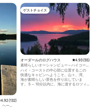
Öden
ゲストチョイス
ゲス
ゲストチョイス
大好評
オーデン
このユニ
で眠るこ
トルのツ
みくださ
広々とし
分は、大
ドです。
なエレメ
提供しま
オーダールのログハウス
レビュー55件、5つ星
4.93 (55)
ケトル、
小屋の下
素晴らしいオーシャンビュー – ハイコース
リアがあ
トの快適なログハウス
ハイ・コーストの中心部に位置するこの
タオルを
快適なキャビンへようこそ。山々、湾、
海が素晴らしい景色を作り出していま
す。 5 ～ 10分以内に、海に達するロツィ
ダンの美しい岩層、レストランやフェリ
ーがホグボンデンに向かうバルスタとボ
ーンハン、マンナミンネ博物館、ゴルド
レビュー132件、5つ星中4.92つ星の平均評価
4.92 (132)
スビュティケン、スーパーマーケットが
、ヘー
あります。スキューレベリエット/ビアフ