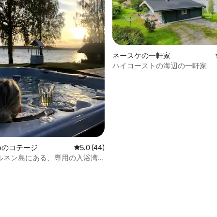
ネースケの一軒家
ハイコーストの海辺の一軒家
4.95つ星の平均評価
enのコテージ
レビュー44件、5つ星中5.0つ星の平均評価
5.0 (44)
ルネン島にある、専用の入浴湾
島の家