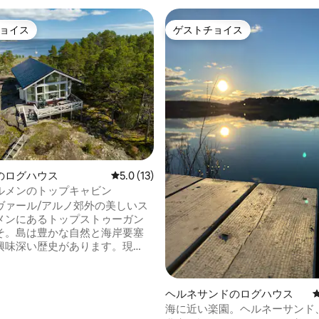
ョイス
ゲストチョイス
ョイス
ゲストチョイス
のログハウス
レビュー13件、5つ星中5.0つ星の平均評価
5.0 (13)
ルメンのトップキャビン
ヴァール/アルノ郊外の美しいス
メンにあるトップストゥーガン
そ。島は豊かな自然と海岸要塞
興味深い歴史があります。現
は3つの大砲が保存されていま
のベッドルーム、設備の整ったキ
中4.96つ星の平均評価
ヘルネサンドのログハウス
あります。北と南の両方に海を
海に近い楽園。ヘルネーサンド
でき、景色は最高です。 交通