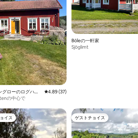
中5.0つ星の平均評価
Böleの一軒家
Sjöglimt
ングローのログハウ
レビュー37件、5つ星中4.89つ星の平均評価
4.89 (37)
ustenの中心で
ョイス
ゲストチョイス
ョイス
ゲストチョイス