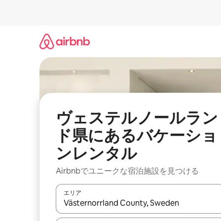
コ
ン
テ
ン
ツ
に
ス
キ
ッ
プ
ヴェステルノールラン
ド県にあるバケーショ
ンレンタル
Airbnbでユニークな宿泊施設を見つける
エリア
検索結果が表示されたら、上下の矢印キーを使っ