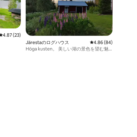
レビュー23件、5つ星中4.87つ星の平均評価
4.87 (23)
Järestaのログハウス
レビュー84件、5つ星
4.86 (84)
Höga kusten。 美しい湖の景色を望む魅
力的なコテージ。