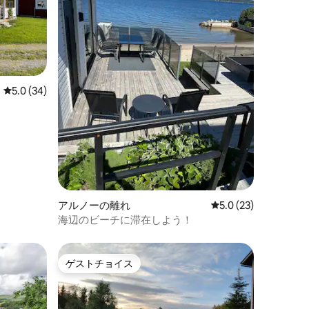
レビュー34件、5つ星中5.0つ星の平均評価
5.0 (34)
アルノーの離れ
レビュー23件、5つ
5.0 (23)
海辺のビーチに滞在しよう！
ゲストチョイス
ゲストチョイス