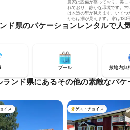
ガ・クステン。
農家は設備が整っており、美し
ご自身のボートまたは当社で予
れており、静かな環境です。古
ートです。料金：ストルホルメ
は木造の壁が見えます。いくつ
カーナ間往復 1名様300SEK。時間
からは湖が見えます。 家は130平方メート
の合意に基づきます。ボートの
ンド県のバケーションレンタルで人
ルあり、キッチン、床暖房と快
能（1日250スウェーデンクロ
ワー付きのバスルーム、4つの
室、暖炉付きの広々としたリビ
ムがあります。 テーブルと椅子のあるテ
ラス、湖を望むバーベキューエ
には子供用のトランポリン。 湖のそばに
は、レンタルできる薪ストーバ
があります。 シーツとタオルはレンタル
i
プール
敷地内無料駐
可能です。清掃も予約できます。 2人
コテージも貸し出しています。
ルランド県にあるその他の素敵なバケ
ョイス
ゲストチョイス
ョイス
大好評のゲストチョイスです。