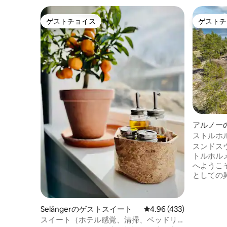
ゲストチョイス
ゲストチ
ゲストチョイス
ゲストチ
アルノー
ストルホ
スンドス
トルホル
へようこ
としての
在、島に
す。 コテージには、大きなリビングルー
ム、2つ
Selångerのゲストスイート
レビュー433件、5つ星
4.96 (433)
ッチンが
スイート（ホテル感覚、清掃、ベッドリ
望むことが