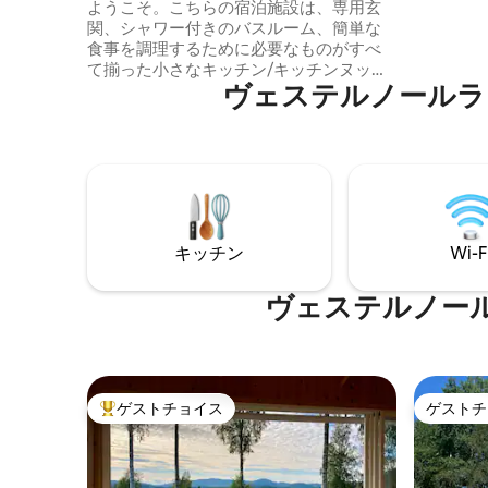
ネン、バスタオル付き）
ようこそ。こちらの宿泊施設は、専用玄
手段は、
関、シャワー付きのバスルーム、簡単な
約したボ
食事を調理するために必要なものがすべ
ン - スピ
て揃った小さなキッチン/キッチンヌック
は当社と
ヴェステルノールラ
を備えた安価な宿泊施設です。エアフラ
レンタル可
イヤー、電子レンジ、コンロ、トースタ
ーナ）
ー、電気ケトルなど 宿泊施設から約100m
のところにバス停があります。バスは20
分ごとに運行し、スンドスヴァル中心部
まで約15分かかり、途中でMitt
universitetetの前で停車します。 車をお
持ちの場合は、家に付属の駐車場を無料
キッチン
Wi-F
でご利用いただけます。 清掃、寝具、タ
オルが含まれています。ホテル並みのサ
ービス
ヴェステルノー
ゲストチョイス
ゲストチ
大好評のゲストチョイスです。
ゲストチ