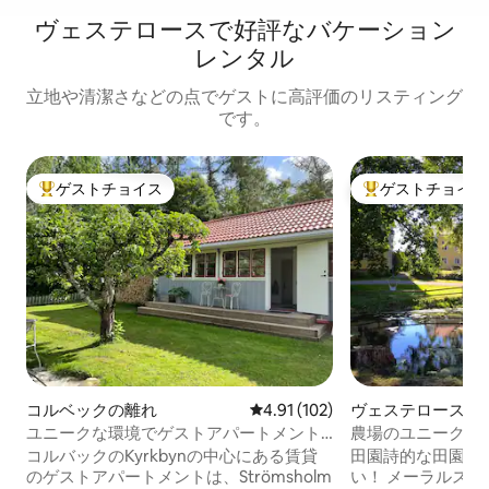
ヴェステロースで好評なバケーション
レンタル
立地や清潔さなどの点でゲストに高評価のリスティング
です。
ゲストチョイス
ゲストチョイス
大好評のゲストチョイスです。
大好評のゲストチ
コルベックの離れ
レビュー102件、5つ星中4.91
4.91 (102)
ヴェステロースの
アパート
ユニークな環境でゲストアパートメント
農場のユニークな
を貸し出し
コルバックのKyrkbynの中心にある賃貸
田園詩的な田園風
のゲストアパートメントは、Strömsholm
い！ メーラルステーデン・ヴェステロー