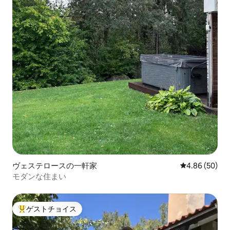
ヴェステロースの一軒家
レビュー50件
4.86 (50)
モダンな住まい
ゲストチョイス
大好評のゲストチョイスです。