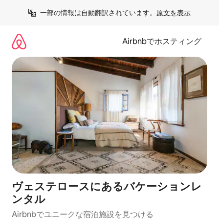
コ
一部の情報は自動翻訳されています。
原文を表示
ン
テ
ン
Airbnbでホスティング
ツ
に
ス
キ
ッ
プ
ヴェステロースにあるバケーションレ
ンタル
Airbnbでユニークな宿泊施設を見つける