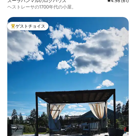
スーラハンマルのログハウス
レビュー61件
4.98 (61)
ヘストレーサの1700年代の小屋。
ゲストチョイス
大好評のゲストチョイスです。