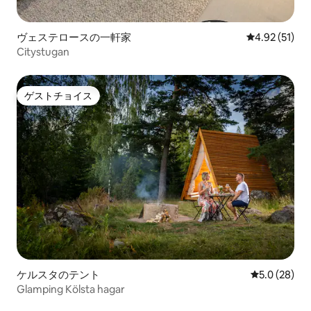
ヴェステロースの一軒家
レビュー51件
4.92 (51)
Citystugan
ゲストチョイス
ゲストチョイス
ケルスタのテント
レビュー28
5.0 (28)
Glamping Kölsta hagar