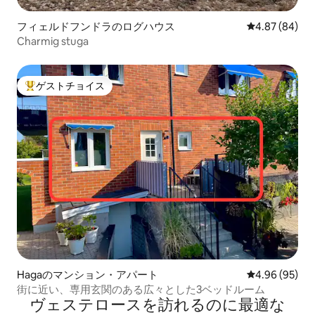
フィェルドフンドラのログハウス
レビュー84件
4.87 (84)
Charmig stuga
ゲストチョイス
大好評のゲストチョイスです。
Hagaのマンション・アパート
レビュー95件
4.96 (95)
街に近い、専用玄関のある広々とした3ベッドルーム
ヴェステロースを訪⁠れ⁠るの⁠に最⁠適⁠な