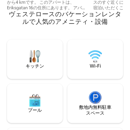
から4 kmです。 このアパートは、
スのすぐ近くにあるH
Eriksgatan 16の住所にあります。 アパー
宿泊いただくこと
ヴェステロースのバケーションレンタ
トは最近改装され、約25平方メートルの
たち姉妹のアンナ
広さで、ホール/ミニキッチンを備えた1
緒にこの農場に住
ルで人気のアメニティ・設備
つの部屋で構成されています。 シャワー
階にある専用アパ
付きトイレ。ダブルベッドとソファベッ
ます。そこには3
ドもあります。 3人用のお部屋。 電子レ
り、宿泊施設の近
ンジ、ホットプレート、コーヒーメーカ
があります。Hagb
ー、ケトル、冷凍庫付き冷蔵庫を備えた
行われています。
簡易キッチン。 廊下にはクローゼットが2
しむと同時に、ア
つあります。 SVT 1、SVT 2、TV 4付きテ
ショッピング、レ
レビ。 無料Wi - Fiが含まれています。
近くにあります。 私たちの農場にご宿泊
キッチン
Wi-Fi
Kolbäcksånで泳ぐことができます。
いただき、ありが
敷地内無料駐⁠車
プール
ス⁠ペ⁠ー⁠ス