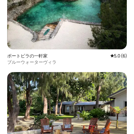
ポートビラの一軒家
レビュー6
5.0 (6)
ブルーウォーターヴィラ