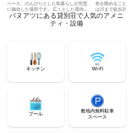
ペース、のんびりとした島暮らしが完璧
色を眺めることが
に融合した場所です。 広々とした屋内リ
は川まで徒歩2分
バヌアツにある貸別荘で人気のアメニ
ビングエリアが2つとベッドルームが3つ
リングを楽しめます。 ニュージ
あり、リラックスして元気を回復できる
を拠点とし、バヌ
ティ・設備
十分なスペースがあります。 外に出る
ち、ハバナ湾にこ
と、広々としたデッキに囲まれた巨大な
拠点としています
スイミングプールがあります。屋内と屋
30分。広々とし
外の両方で食事を楽しめ、熱帯の夜に最
グ、リビングエリ
適です。 さらに、この宿泊施設には広大
コン付きの家で、
な専用の裏庭があり、広々としたスペー
ランダにつながっ
スと島特有の穏やかな雰囲気を楽しめま
です。 近くにはお店があります。昼食や
す。 このビーチハウスでは、究極の休暇
夕食には、沖合の
キッチン
Wi-Fi
体験をお楽しみいただけます。
帰り旅行をお楽し
敷地内無料駐⁠車
プール
ス⁠ペ⁠ー⁠ス