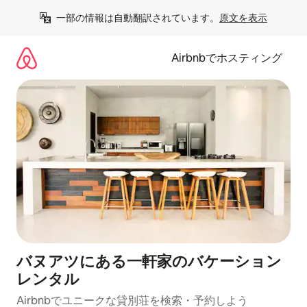
コ
一部の情報は自動翻訳されています。
原文を表示
ン
テ
ン
Airbnbでホスティング
ツ
に
ス
キ
ッ
プ
バヌアツにある一軒家のバケーション
レンタル
Airbnbでユニークな貸別荘を検索・予約しよう