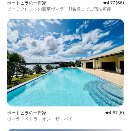
ポートビラの一軒家
レビュー66件
4.77 (66)
ビーチフロントの豪華ヴィラ、11名様までご宿泊可能
ポートビラの一軒家
レビュー6件
4.67 (6)
ヴィラ・ペトラ・オン・ザ・ベイ