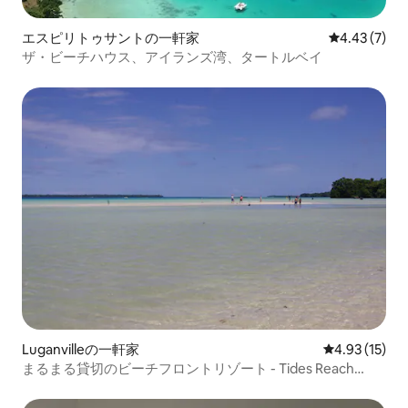
エスピリトゥサントの一軒家
レビュー7件
4.43 (7)
ザ・ビーチハウス、アイランズ湾、タートルベイ
Luganvilleの一軒家
レビュー15件
4.93 (15)
まるまる貸切のビーチフロントリゾート - Tides Reach
Beach House