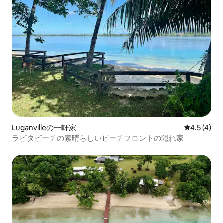
Luganvilleの一軒家
レビュー4
4.5 (4)
ラピタビーチの素晴らしいビーチフロントの隠れ家