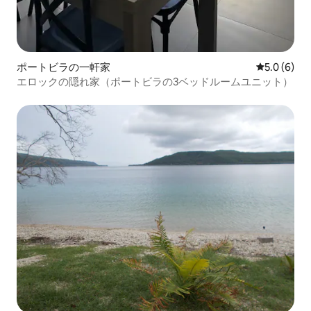
ポートビラの一軒家
レビュー6
5.0 (6)
エロックの隠れ家（ポートビラの3ベッドルームユニット）