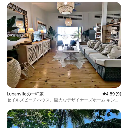
Luganvilleの一軒家
レビュー9件
4.89 (9)
セイルズビーチハウス、巨大なデザイナーズホーム キング
ベッド6台