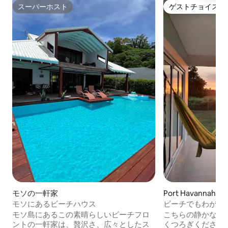
スーパーホスト
ゲストチョイス
スーパーホスト
ゲストチョイス
モソの一軒家
Port Havannah
モソにあるビーチハウス
ビーチでもわが家
所
モソ島にあるこの素晴らしいビーチフロ
こちらの静かなお
ントの一軒家は、贅沢さ、広々としたス
くつろぎください