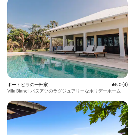
ポートビラの一軒家
レビュー4
5.0 (4)
Villa Blanc I バヌアツのラグジュアリーなホリデーホーム