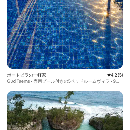
ポートビラの一軒家
レビュー5
4.2 (5)
Gud Taems • 専用プール付きの5ベッドルームヴィラ • 9名
宿泊可能