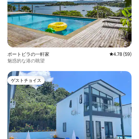
ポートビラの一軒家
レビュー59件
4.78 (59)
魅惑的な港の眺望
ゲストチョイス
ゲストチョイス