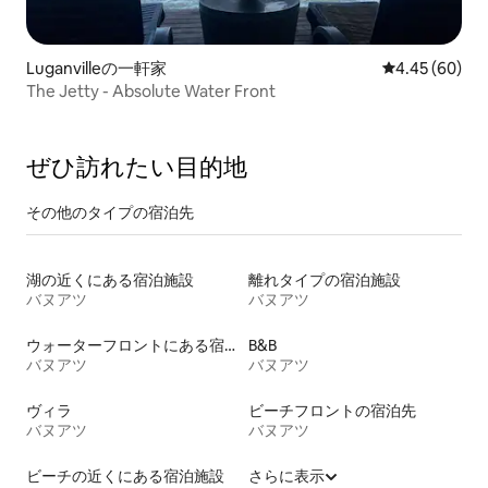
Luganvilleの一軒家
レビュー60件
4.45 (60)
The Jetty - Absolute Water Front
ぜひ訪⁠れ⁠た⁠い目⁠的⁠地
その他のタ⁠イ⁠プ⁠の宿⁠泊⁠先
湖の近くにある宿泊施設
離れタイプの宿泊施設
バヌアツ
バヌアツ
ウォーターフロントにある宿泊施設
B&B
バヌアツ
バヌアツ
ヴィラ
ビーチフロントの宿泊先
バヌアツ
バヌアツ
ビーチの近くにある宿泊施設
さらに表示