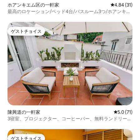
ホアンキエム区の一軒家
レビュー31件
4.84 (31)
最高のロケーション/ベッド4台/バスルーム3つ/ホアンキエ
ム湖まで1フィート
ゲストチョイス
ゲストチョイス
陳興道の一軒家
レビュー71
5.0 (71)
3寝室、プロジェクター、コーヒーバー、無料ランドリー、
3分2湖
ゲストチョイス