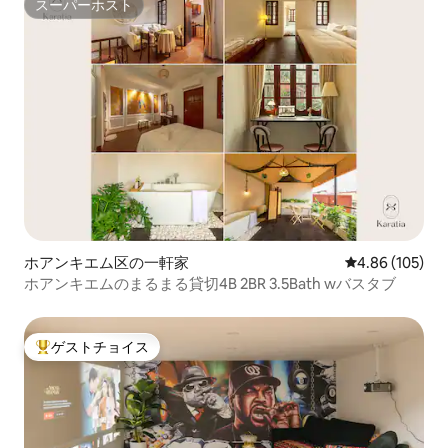
スーパーホスト
スーパーホスト
ホアンキエム区の一軒家
レビュー105件
4.86 (105)
ホアンキエムのまるまる貸切4B 2BR 3.5Bath wバスタブ
ゲストチョイス
大好評のゲストチョイスです。