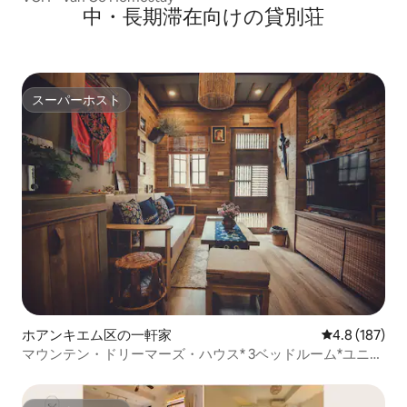
中・長期滞在向けの貸別荘
スーパーホスト
スーパーホスト
ホアンキエム区の一軒家
レビュー187
4.8 (187)
マウンテン・ドリーマーズ・ハウス* 3ベッドルーム*ユニー
ク