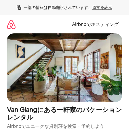
コ
一部の情報は自動翻訳されています。
原文を表示
ン
テ
ン
Airbnbでホスティング
ツ
に
ス
キ
ッ
プ
Van Giangにある一軒家のバケーション
レンタル
Airbnbでユニークな貸別荘を検索・予約しよう