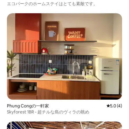
エコパークのホームステイはとても素敵です。
Phung Congの一軒家
レビュー4
5.0 (4)
Skyforest 1BR - 超チルな島のヴィラの眺め