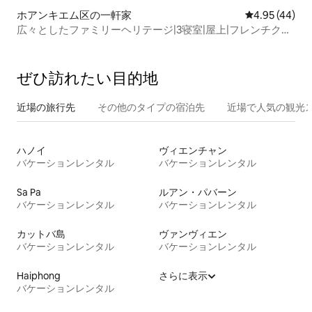
ホアンキエム区の一軒家
レビュー44件
4.95 (44)
広々としたファミリーヘリテージ|3寝室|屋上|フレンチクォ
ーター
ぜひ訪⁠れ⁠た⁠い目⁠的⁠地
近場の旅行先
その他のタ⁠イ⁠プ⁠の宿⁠泊⁠先
近場で人気の観光
ハノイ
ヴィエンチャン
バケーションレンタル
バケーションレンタル
Sa Pa
ルアン・パバーン
バケーションレンタル
バケーションレンタル
カットバ島
ヴァンヴィエン
バケーションレンタル
バケーションレンタル
Haiphong
さらに表示
バケーションレンタル