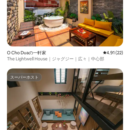
O Cho Duaの一軒家
レビュー22件
4.91 (22)
The Lightwell House｜ジャグジー｜広々｜中心部
スーパーホスト
スーパーホスト