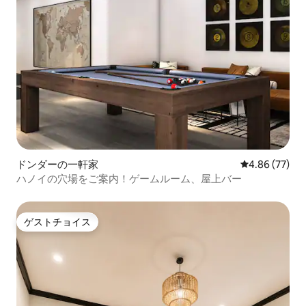
ドンダーの一軒家
レビュー77件
4.86 (77)
ハノイの穴場をご案内！ゲームルーム、屋上バー
ゲストチョイス
ゲストチョイス