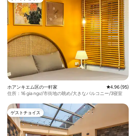
ゲストチョイス
ホアンキエム区の一軒家
レビュー95件
4.96 (95)
住所：16 gia ngư/市街地の眺め/大きなバルコニー/3寝室
ゲストチョイス
ゲストチョイス