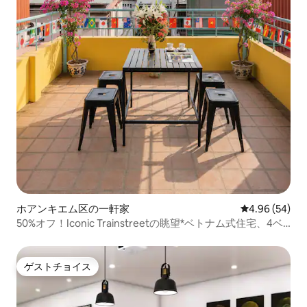
ホアンキエム区の一軒家
レビュー54件
4.96 (54)
50%オフ！Iconic Trainstreetの眺望*ベトナム式住宅、4ベ
ッドルーム
ゲストチョイス
ゲストチョイス