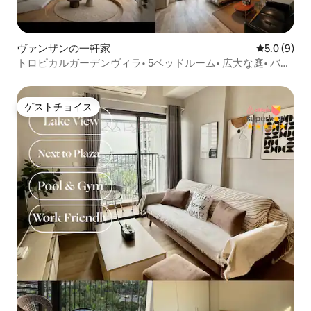
ヴァンザンの一軒家
レビュー9
5.0 (9)
トロピカルガーデンヴィラ• 5ベッドルーム• 広大な庭• バー
ベキュー
ゲストチョイス
ゲストチョイス