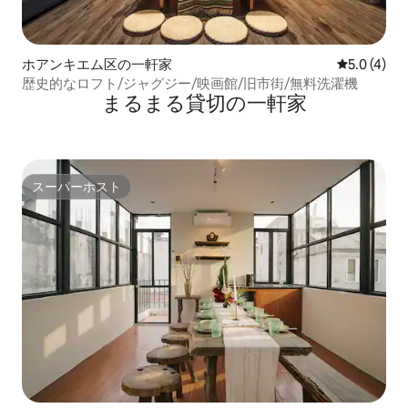
ホアンキエム区の一軒家
レビュー4
5.0 (4)
歴史的なロフト/ジャグジー/映画館/旧市街/無料洗濯機
まるまる貸切の一軒家
スーパーホスト
スーパーホスト