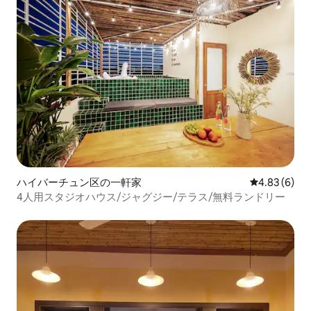
ハイバーチュン区の一軒家
レビュー6件
4.83 (6)
4人用スタジオハウス/ジャグジー/テラス/無料ランドリー