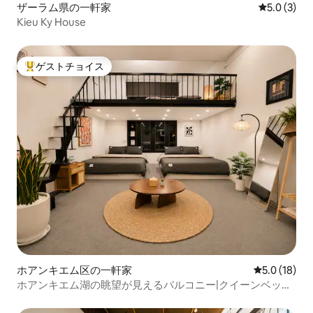
ザーラム県の一軒家
レビュー3
5.0 (3)
Kieu Ky House
ゲストチョイス
大好評のゲストチョイスです。
ホアンキエム区の一軒家
レビュー18
5.0 (18)
ホアンキエム湖の眺望が見えるバルコニー|クイーンベッド
3台|6名様|20%オフ