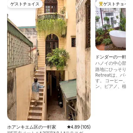
ゲストチョイス
ゲストチョイス
ゲストチョイス
大好評のゲストチ
ドンダーの一軒家
ハノイの中心部で
喫する体験
路地にひっそりと佇むH
Retreatは、バ
す。 コーヒー、紅茶、本、ギター、カホ
ン、ピアノ、植物
す。 アパートは
ルでデザインされ
地時代のアイテム
者にもとても魅力
め、リラックスす
め、本を読むため
場合、または単に
ホアンキエム区の一軒家
レビュー105件、5つ星中4.89
4.89 (105)
る場所が必要な場