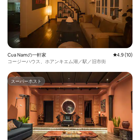
Cua Namの一軒家
レビュー10
4.9 (10)
コージーハウス、ホアンキエム湖／駅／旧市街
スーパーホスト
スーパーホスト