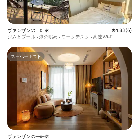
ヴァンザンの一軒家
レビュー6件
4.83 (6)
ジムとプール • 湖の眺め • ワークデスク • 高速Wi-Fi
スーパーホスト
スーパーホスト
ヴァンザンの一軒家