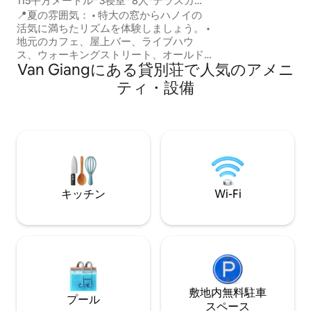
115平方メートル* 3寝室* 8人*テラスガー
ください。 思い
デン*花火*剣湖
📍夏の雰囲気： • 特大の窓からハノイの
活気に満ちたリズムを体験しましょう。 •
地元のカフェ、屋上バー、ライブハウ
ス、ウォーキングストリート、オールド
Van Giangにある貸別荘で人気のアメニ
クォーターのナイトマーケットが近くに
あります。 フランス植民地時代に建てら
ティ・設備
れた当レジデンスは、時代を超越した建
築の魅力を保ち、自然の爽やかな空気の
流れる静かな環境に佇んでいます。ハノ
イの活気に満ちた街の中にある隠れた静
かな場所です。 ホアンキエム湖からわず
か100m、聖ヨセフ大聖堂から350m。ハ
ノイを探索するのに最適な出発場所で
す。
キッチン
Wi-Fi
敷地内無料駐⁠車
プール
ス⁠ペ⁠ー⁠ス