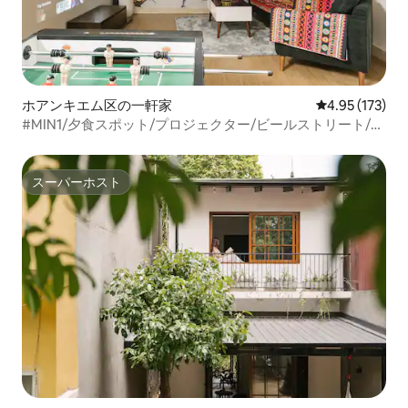
ホアンキエム区の一軒家
レビュー173件
4.95 (173)
#MIN1/夕食スポット/プロジェクター/ビールストリート/ナ
イトマーケット
スーパーホスト
スーパーホスト