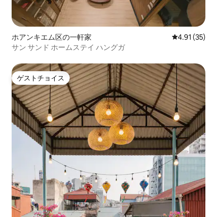
ホアンキエム区の一軒家
レビュー35件
4.91 (35)
サン サンド ホームステイ ハングガ
ゲストチョイス
ゲストチョイス