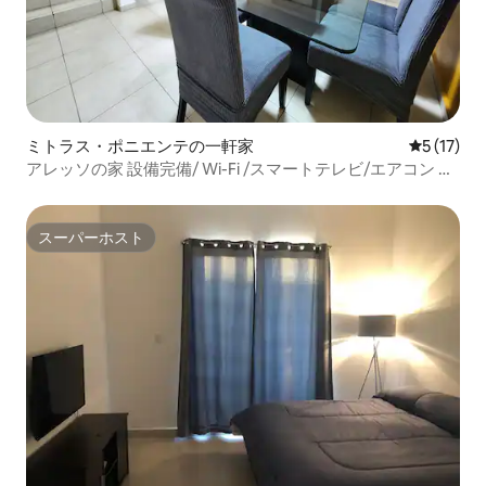
ミトラス・ポニエンテの一軒家
レビュー1
5 (17)
アレッソの家 設備完備/ Wi-Fi /スマートテレビ/エアコン 請
求書
スーパーホスト
スーパーホスト