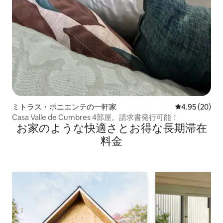
ミトラス・ポニエンテの一軒家
レビュー20件
4.95 (20)
Casa Valle de Cumbres 4部屋。請求書発行可能！
お家のような快⁠適⁠さ⁠とお⁠得⁠な長⁠期⁠滞⁠在
料⁠金