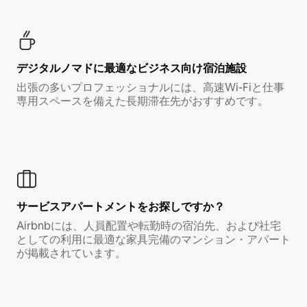
デジタルノマド⁠に最⁠適⁠なビ⁠ジ⁠ネ⁠ス⁠向⁠け宿⁠泊⁠施⁠設
出張の多いプロフェッショナルには、高速Wi-Fiと仕事
専用スペースを備えた長期滞在先がおすすめです。
サービスアパートメントをお探しですか？
Airbnbには、人員配置や転勤時の宿泊先、および社宅
としての利用に最適な家具完備のマンション・アパート
が掲載されています。