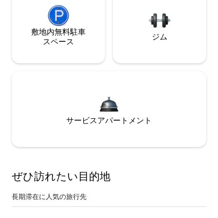
敷地内無料駐⁠車
ジム
ス⁠ペ⁠ー⁠ス
サービスアパートメント
ぜひ訪⁠れ⁠た⁠い目⁠的⁠地
長期滞在に人気の旅行先