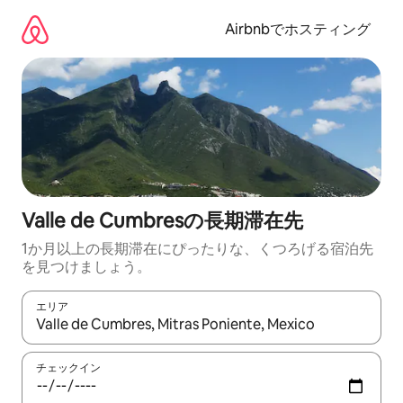
コ
ン
Airbnbでホスティング
テ
ン
ツ
に
ス
キ
ッ
プ
Valle de Cumbresの長期滞在先
1か月以上の長期滞在にぴったりな、くつろげる宿泊先
を見つけましょう。
エリア
検索結果が表示されたら、上下の矢印キーを使って移動するか、
チェックイン