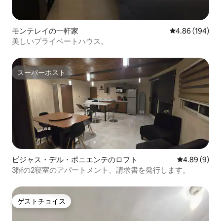
モンテレイの一軒家
レビュー194件
4.86 (194)
美しいプライベートハウス。
スーパーホスト
スーパーホスト
ビジャス・デル・ポニエンテのロフト
レビュー9件
4.89 (9)
3階の2寝室のアパートメント、請求書を発行します。
ゲストチョイス
ゲストチョイス