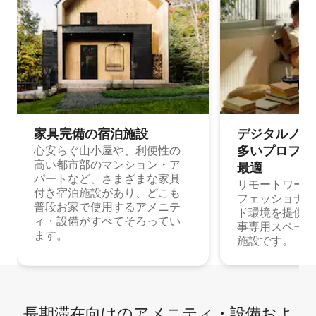
家具完備の宿⁠泊⁠施⁠設
デジタルノマド
多⁠いプ⁠ロ⁠フ⁠ェ⁠
心安らぐ山小屋や、利便性の
高い都市部のマンション・ア
最⁠適
パートなど、さまざまな家具
リモートワーク
付き宿泊施設があり、どこも
フェッショナル
普段お家で使用するアメニテ
ド環境を提供する
ィ・設備がすべてそろってい
事専用スペース
ます。
施設です。
長期滞在向け⁠のア⁠メ⁠ニ⁠テ⁠ィ⁠・設⁠備⁠およ