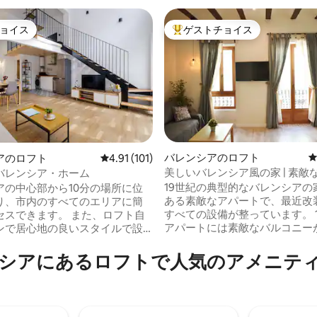
ョイス
ゲストチョイス
ョイス
大好評のゲストチョイスです。
中4.95つ星の平均評価
バレンシアのロフト
アのロフト
レビュー101件、5つ星中4.91つ星の平均評価
4.91 (101)
美しいバレンシア風の家 | 素敵
バレンシア・ホーム
ー | ルサファ
19世紀の典型的なバレンシアの
アの中心部から10分の場所に位
ある素敵なアパートで、最近改
り、市内のすべてのエリアに簡
すべての設備が整っています。 
きます。 また、ロフト自
アパートには素敵なバルコニー
ンで居心地の良いスタイルで設
有名なルザファ地区からわずか
おり、街を探索した後のリラッ
かなエリアにあり、バー、レス
適な環境を提供します。設備の
シアにあるロフトで人気のアメニテ
活気あるナイトライフがたくさ
ッチンや広々とした空間など、
す。 市内中心部や有名なオセア
ありますので、まるで自宅にい
ィック、シティ・オブ・アーツ
感じられます。 一人で、カ
ド・サイエンスまで徒歩わずか2
、友達と一緒にお越しくださ