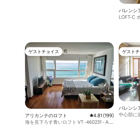
バレンシ
LOFT-
ァの間
ゲストチョイス
ゲストチ
ゲストチョイス
ゲストチ
バレンシ
中心部に
アリカンテのロフト
レビュー199件、5つ星
4.81 (199)
海を見下ろす青いロフト VT -460231 - A.
カップルに最適