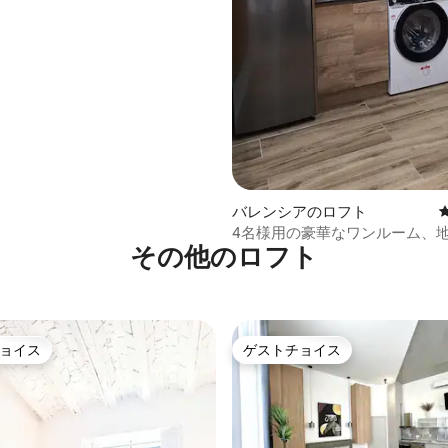
バレンシアのロフト
4名様用の豪華なワンルーム、
その他のロフト
ティム駅から3分
ョイス
ゲストチョイス
ョイス
ゲストチョイス