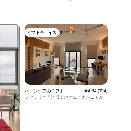
ゲストチョイス
ゲストチョイス
バレンシアのロフト
レビュー104件、5つ星
4.84 (104)
ファミリー向け海＆ホーム・カバニャル