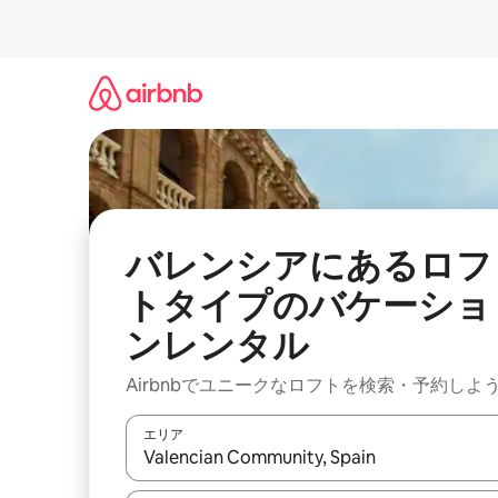
コ
ン
テ
ン
ツ
に
ス
キ
ッ
プ
バレンシアにあるロフ
トタイプのバケーショ
ンレンタル
Airbnbでユニークなロフトを検索・予約しよ
エリア
検索結果が表示されたら、上下の矢印キーを使っ