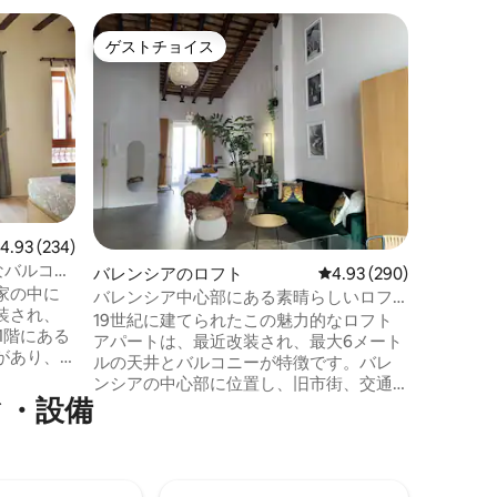
バレンシ
ゲストチョイス
ゲスト
ゲストチョイス
ゲスト
ルザファ
広々とし
た歴史的
義する言
シア建築
代的な家具
家の1階
ていませ
は天然木
レビュー234件、5つ星中4.93つ星の平均評価
4.93 (234)
は、本を
なバルコニ
バレンシアのロフト
レビュー290件、5つ星
4.93 (290)
緑豊かな
家の中に
とができます。 トレン
バレンシア中心部にある素晴らしいロフ
装され、
ザファの
ト
19世紀に建てられたこの魅力的なロフト
1階にある
アパートは、最近改装され、最大6メート
があり、
ルの天井とバルコニーが特徴です。バレ
数分の静
ンシアの中心部に位置し、旧市街、交通
トラン、
ィ・設備
機関、市場、アメニティまで徒歩3分以内
んありま
で行ける象徴的なクアルトゥルムの隣に
ノグラフ
あります。階下にはレストランカフェが
・アン
あり、バレンシアのどこへでも歩いて行
0分で
ける戦略的な位置にあります。 ロフトは3