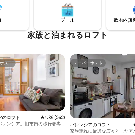
す。 すべての場所やビーチにも
 Valencia Homeは快適さ、スタ
クセスできます！周辺にはすべ
して最高のロケーションを兼ね
ニティがあります。
ます
i
プール
敷地内無料駐
家族と泊まれるロフト
ホスト
スーパーホスト
ホスト
スーパーホスト
アのロフト
レビュー262件、5つ星中4.86つ星の平均評価
4.86 (262)
バレンシア。旧市街の歩行者専
中4.88つ星の平均評価
バレンシアのロフト
ある改装済みのロフト。
家族連れに最適な広々としたア