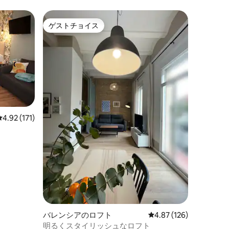
ゲストチョイス
ゲストチョイス
レビュー171件、5つ星中4.92つ星の平均評価
4.92 (171)
バレンシアのロフト
レビュー126件、5つ星
4.87 (126)
明るくスタイリッシュなロフト