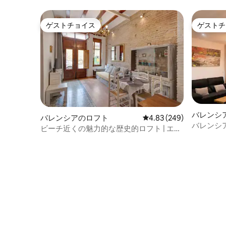
バレンシア
ゲストチョイス
ゲストチ
ゲストチョイス
ゲストチ
バレンシ
バレンシアのロフト
レビュー249件、5つ星中
4.83 (249)
バレンシ
ビーチ近くの魅力的な歴史的ロフト | エ
パトラッ
ル・カバニャル