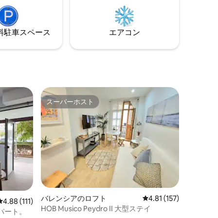
簡単にア
階にあり、エレベーターはありません
てのアメ
が、快適な階段があります。 クイーンサ
イズのダブルベッド1台とソファベッド1
⁠車ス⁠ペ⁠ー⁠ス
エアコン
台。
スーパーホスト
スーパーホスト
バレンシアのロフト
レビュー157件、5つ星
4.81 (157)
レビュー111件、5つ星中4.88つ星の平均評価
4.88 (111)
HOB Musico Peydro II 大型ステイ
パート。