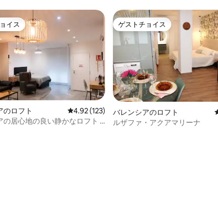
ョイス
ゲストチョイス
ョイス
ゲストチョイス
アのロフト
レビュー123件、5つ星中4.92つ星の平均評価
4.92 (123)
バレンシアのロフト
4.83つ星の平均評価
アの居心地の良い静かなロフト |
ルザファ・アクアマリーナ
クス