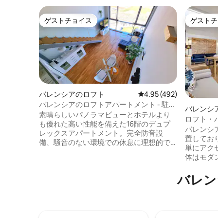
ゲストチョイス
ゲストチ
ゲストチョイス
ゲストチ
バレンシアのロフト
レビュー492件、5つ星
4.95 (492)
バレンシアのロフトアパートメント - 駐車
バレンシ
場付き
素晴らしいパノラマビューとホテルより
ロフト・
も優れた高い性能を備えた16階のデュプ
バレンシ
レックスアパートメント。完全防音設
置してお
備、騒音のない環境での休息に理想的で
単にアクセスで
す。 カップルに最適なユニークで特別な
体はモダ
空間 ショップやレストランがあるアレナ
計されて
ショッピングセンターの隣にあります。
クスに最
バレン
エレベーターでロフトにつながる無料の
整ったキ
専用駐車場。 地下鉄とスーパーマーケッ
快適さが
トまで徒歩2分。ビーチまで車で5分。 カ
るかのように
ップル専用：子供や訪問者は許可されて
ップルで
いません。 WiFi + 65インチテレビ、設備