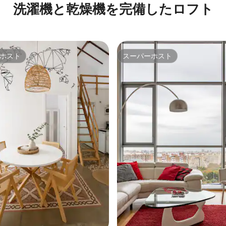
洗濯機と乾燥機を完備したロフト
ホスト
スーパーホスト
ホスト
スーパーホスト
中4.84つ星の平均評価