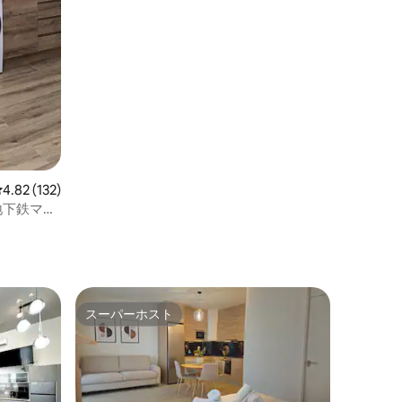
レビュー132件、5つ星中4.82つ星の平均評価
4.82 (132)
地下鉄マリ
スーパーホスト
スーパーホスト