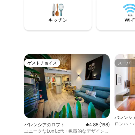
い。Loft
の整ったキッチン。
イル、そ
備えてい
キッチン
Wi-F
ゲストチョイス
スーパー
ゲストチョイス
スーパー
バレンシ
ロンハ・
バレンシアのロフト
レビュー198件、5つ星
4.88 (198)
用通りに
ユニークなLux Loft・象徴的なデザイン・