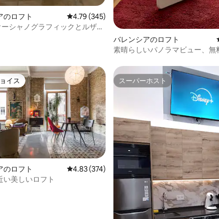
アのロフト
レビュー345件、5つ星中4.79つ星の平均評価
4.79 (345)
C オーシャノグラフィックとルザフ
バレンシアのロフト
素晴らしいパノラマビュー、無
場、インターネットを備えたロ
ョイス
スーパーホスト
ョイス
スーパーホスト
アのロフト
レビュー374件、5つ星中4.83つ星の平均評価
4.83 (374)
近い美しいロフト
中4.81つ星の平均評価