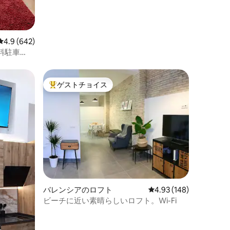
レビュー642件、5つ星中4.9つ星の平均評価
4.9 (642)
料駐車
フト。
ゲストチョイス
大好評のゲストチョイスです。
バレンシアのロフト
レビュー148件、5つ星
4.93 (148)
ビーチに近い素晴らしいロフト。Wi-Fi