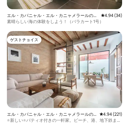
エル・カバニャル・エル・カニャメラールのマ
レビュー34件
4.94 (34)
ンション・アパート
素晴らしい海の体験をしよう！（バラカート1号）
ゲストチョイス
ゲストチョイス
エル・カバニャル・エル・カニャメラールの
レビュー221件
4.94 (221)
ロフト
⭐️新しい⭐️パティオ付きの一軒家。ビーチ、港、地下鉄まで
徒歩圏内