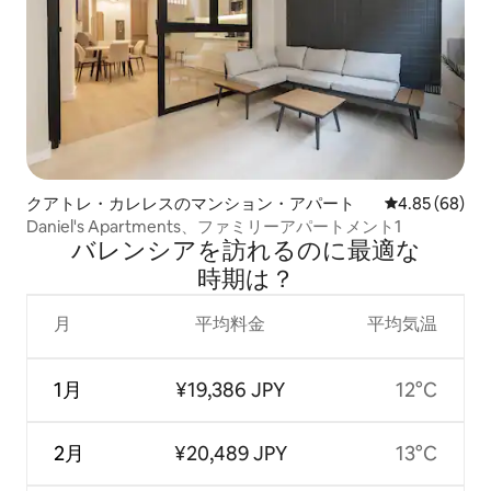
クアトレ・カレレスのマンション・アパート
レビュー68件
4.85 (68)
Daniel's Apartments、ファミリーアパートメント1
バレンシアを訪⁠れ⁠るの⁠に最⁠適⁠な
時⁠期⁠は⁠？
月
平均料金
平均気温
1月
¥19,386 JPY
12°C
2月
¥20,489 JPY
13°C