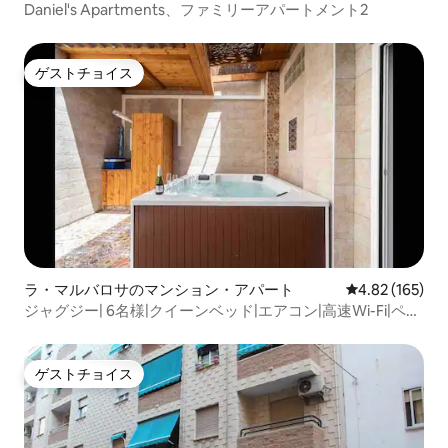
ンビア・デ・フェルナンド・エル・カト
Daniel's Apartments、ファミリーアパートメント2
リコでバス2番に乗ると、ラス・アレナ
ス・ビーチエリアまで30分以内です。
ゲストチョイス
ゲストチョイス
ラ・マルバロサのマンション・アパート
レビュー165件
4.82 (165)
ジャグジー| 6名様|クイーンベッド|エアコン|高速Wi-Fi|ペッ
トOK
ゲストチョイス
ゲストチョイス