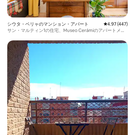
シウタ・ベリャのマンション・アパート
レビュー447件
4.97 (447)
サン・マルティン1の住宅、Museo Cerámiのアパートメン
ト...