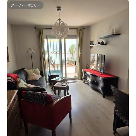
個人的な情報、地元のレストランやバー
スーパーホスト
ものがないことを
スーパーホスト
のおすすめ情報を記載した文書をお送り
思います。 キッチンカウンター、キッチ
しますので、バレンシアでの滞在を最大
ンテーブル、床の
限にお楽しみください。また、ご到着時
は、温かい調理器
にバレンシアの地図をお渡しします。お
れています。 私たちの滞在は大人専用で
困りのことやアドバイスが必要な場合
す。
は、滞在中は24時間365日、電話または
Airbnbのメールでご連絡ください！ この
家は、バレンシア旧市街の魅力的で歴史
的なエリア「エルピラール」にありま
す。ここから、市庁舎広場、バレンシア
大聖堂、そして独立系レストランやショ
ップなどの象徴的な場所まで徒歩で行け
ます。 メルカド・セントラル/バレンシア
中央市場 – 250 m. / 3分 トーレス・デ・ク
アルト – 350 m. / 4分 ラ・ロンハ・デ・
ラ・セダ/絹の交換所（ユネスコ世界遺
産） – 500 m. / 6分。 サンペドロ・マルテ
ィル・イ・サン・ニコラス教会（いわゆ
る「バレンシアのシスティーナ礼拝
堂」） – 600 m. / 7分。 バレンシア大聖堂
– 800 m / 9分 聖母広場 – 900 m. / 10分。
タピネリア市場 - 「ポップアップマーケ