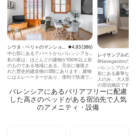
シウタ・ベリャのマンショ
レビュー386件、5つ星中4.83
4.83 (386)
ン・アパート
中心部にあるアパートからバレンシアを
レイサンプルのマ
探索しよう
私の家は、ほとんどの建物が100年以上前
アパート
BNavegació
のものである地域にある、完全に修復さ
クススイート
バレンシアのメル
れた歴史的建造物の3階にあります。建物
前にある豪華なス
にはエレベーターがあり、便利で快適で
人のみ。 大人限定。大人のみ。 大人専用
す。同じ階にほかの近隣住民はいませ
の宿泊施設です。
ん。 広々としたリビングルームにはダイ
バレンシアにあるバリアフリーに配慮
く、完全に独立し
ニングとキッチンエリアがあり、通りに
井と新しく改装さ
した高さのベッドがある宿泊先で人気
面した大きなバルコニーが2つあります。
す。 まるまる貸切の一軒家であり、完全
小さなバルコニーが別にある寝室が1つ、
のアメニティ・設備
に独立したアクセ
バスタブとシャワーを備えたバスルーム
を集めるのは非常
が1つあります。 通りに面したバルコニー
は、非常に明るく
2つと窓1つがあり、リビングルームとキ
する2つの大きな
ッチンエリアにはたくさんの自然光が差
横向きに見える）
し込みます。快適なソファは、長い観光