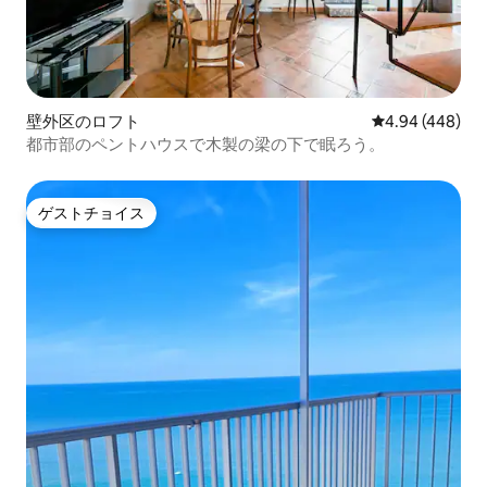
壁外区のロフト
レビュー448件
4.94 (448)
都市部のペントハウスで木製の梁の下で眠ろう。
ゲストチョイス
ゲストチョイス