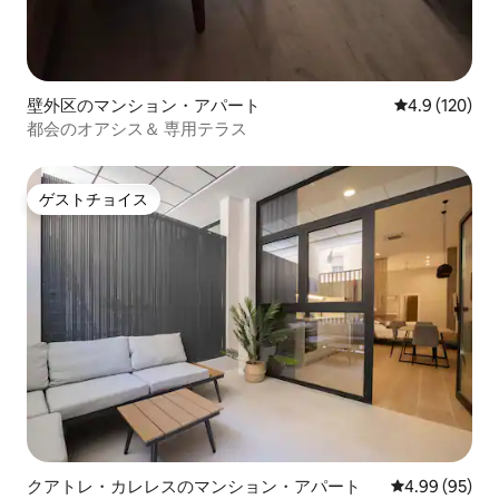
ット」、いわゆる「コンセプトストア」
を開催する象徴的な広場 - 700 m. / 8分 市
庁舎広場 – 750 m. / 8分 トゥリア庭園（ト
ゥリアの古い川床） – 800メートル/10
分。 コロン通り（ショッピングエリア）
壁外区のマンション・アパート
レビュー120
4.9 (120)
– 1.2 km. ／14分。 芸術科学都市 - 3.5 km.
/ バスで30分 ビーチ（ラス・アレナス、
都会のオアシス＆ 専用テラス
ラ・マルバロサ）–地下鉄+トラムまたは
バスで30 ～ 40分。 移動手段 地下鉄の
「Àngel Guimerà」駅は、玄関から650
ゲストチョイス
ゲストチョイス
m/8分で、バレンシア空港（18分、10
駅、3番線または5番線）/駅（「Estació
del Nord」駅、1分/1駅、「Estació
Joaquín Sorolla」AVE高速鉄道駅、3分/2
駅）/ビーチ（20分、5番線または7番線で
7駅、Marítim-Serrería + 路面電車8番線で
3駅）への市内最高の公共交通機関の拠点
です。地下鉄は5:27から23:30まで運行し
ています。これは最速かつ最も頻繁な交
通サービスで、1日6時間9分ごとに運行し
ています。 すべての主要なバス路線は、
Àngel GuimeràまたはGran Vía de
Fernando El Católicoからも利用できま
クアトレ・カレレスのマンション・アパート
レビュー95件
4.99 (95)
す。たとえば、ビーチに行くには、グラ