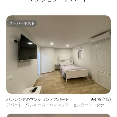
ー、シャンプー、シャワージェル、ハン
金には、ランドリ
ドソープなどのバスアメニティを無料で
乾燥機）が含まれ
提供しています。 清潔なベッドリネンと
はスイート内には
タオルも用意しています。 Wi-Fi高速イン
の洗濯と乾燥のお
ターネット接続により、必要に応じてイ
きます（このサー
スーパーホスト
スーパーホスト
ンターネット接続を維持したり、仕事を
す）。 MI compañera LeticiaまたはI José
終わらせたりすることができます。 アパ
Luísは、Airb
ートには、最大限の快適さを確保するた
も対応できます。
めに、統合されたエアコン/暖房システム
Airbnbチャッ
も備わっています。 赤ちゃん用ベビーベ
不明な点がござい
ッドをご希望の場合はお知らせくださ
相談ください。 
い！少額料金で手配いたします！ 清掃料
ださい。 喜んで
金は、ご退出後のアパートの清掃料金で
ます。 ご滞在中にご利用いただく日用品
す。ご滞在中の清掃サービスはございま
の料金には、ラン
せん。 不足しているものがあればお問い
機・乾燥機）が含
合わせください。できる限りサポートい
衣類の洗濯ではあ
たします。 家全体をご利用いただけま
ンにアイロンをか
す。 できる限り対応しますが、仕事の都
は、2つのオプショ
合上、対応できない場合もあります。こ
ンが付いています。 写真はわずかに
のような場合は、ご到着時に家族の友人
る場合があります
バレンシアのマンション・アパート
レビュー412件
4.79 (412)
がお迎えし、滞在中に必要なものがすべ
と素材の簡単な交
アパート・ワンルーム・バレンシア・センター・トタナ
て揃っていることを確認します。ご予約
囲気は常に最大限
が完了したら、アパートに関する情報、
す。 この独立したスイートは、5つ星ホテ
アクティビティや観光スポットに関する
ルのダブルルーム