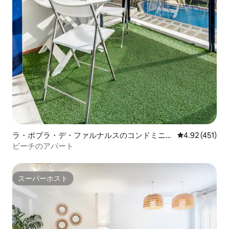
ラ・ポブラ・デ・ファルナルスのコンドミニア
レビュー451件
4.92 (451)
ム
ビーチのアパート
スーパーホスト
スーパーホスト