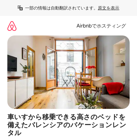
コ
一部の情報は自動翻訳されています。
原文を表示
ン
テ
ン
Airbnbでホスティング
ツ
に
ス
キ
ッ
プ
車いすから移乗できる高さのベッドを
備えたバレンシアのバケーションレン
タル