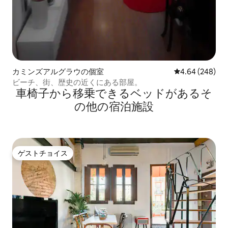
カミンズアルグラウの個室
レビュー248件
4.64 (248)
ビーチ、街、歴史の近くにある部屋。
車椅子から移乗できるベッドがあるそ
の他の宿泊施設
ゲストチョイス
ゲストチョイス