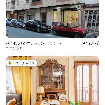
パイポルタのマンション・アパート
レビュー73件
4.93 (73)
コロンフロア
ゲストチョイス
大好評のゲストチョイスです。