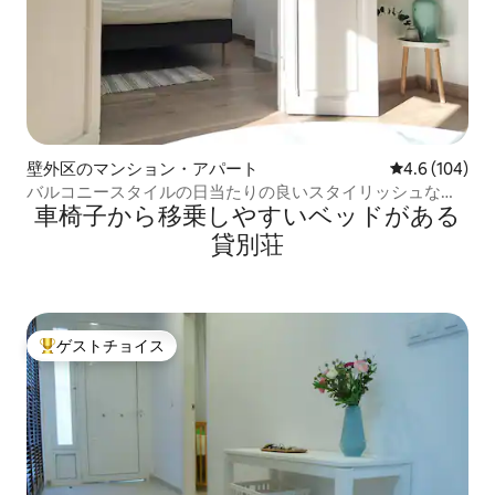
壁外区のマンション・アパート
レビュー104
4.6 (104)
バルコニースタイルの日当たりの良いスタイリッシュなア
車椅子から移乗しやすいベッドがある
パート
貸別荘
ゲストチョイス
大好評のゲストチョイスです。