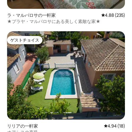
ラ・マルバロサの一軒家
レビュー235件
4.88 (235)
★プラヤ・マルバロサにある美しく素敵な家★
ゲストチョイス
ゲストチョイス
リリアの一軒家
レビュー18件
4.94 (18)