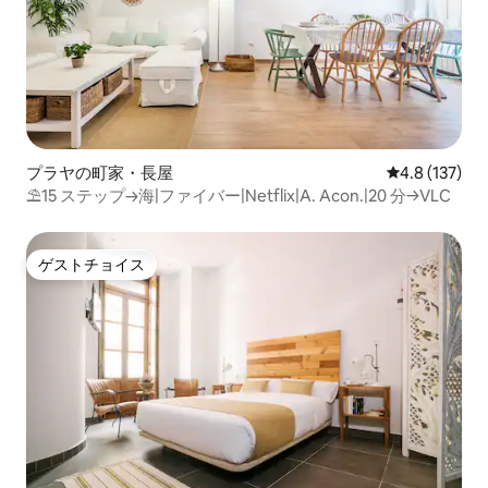
プラヤの町家・長屋
レビュー137
4.8 (137)
⛱15 ステップ→海|ファイバー|Netflix|A. Acon.|20 分→VLC
ゲストチョイス
ゲストチョイス