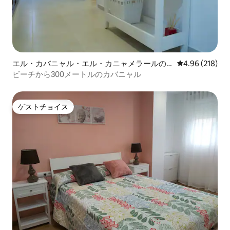
エル・カバニャル・エル・カニャメラールの
レビュー218件
4.96 (218)
一軒家
ビーチから300メートルのカバニャル
ゲストチョイス
ゲストチョイス