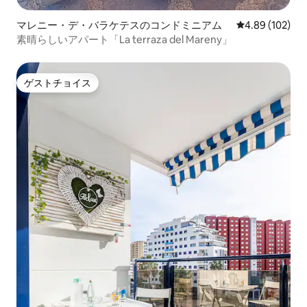
マレニー・デ・バラケテスのコンドミニアム
レビュー102件
4.89 (102)
素晴らしいアパート「La terraza del Mareny」
ゲストチョイス
ゲストチョイス