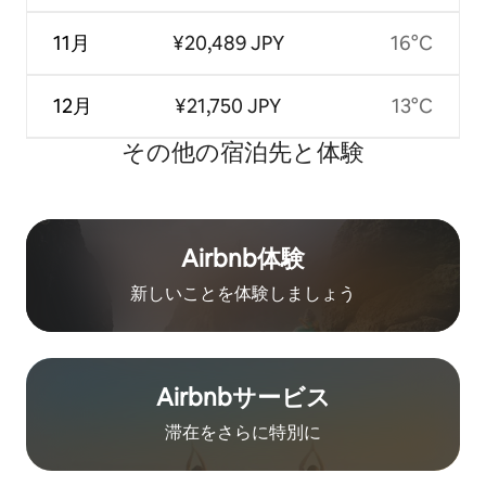
11月
¥20,489 JPY
16°C
12月
¥21,750 JPY
13°C
その他の宿⁠泊⁠先と体⁠験
Airbnb体験
新しいことを体験しましょう
Airbnb⁠サ⁠ー⁠ビ⁠ス
滞在をさ⁠ら⁠に特⁠別⁠に