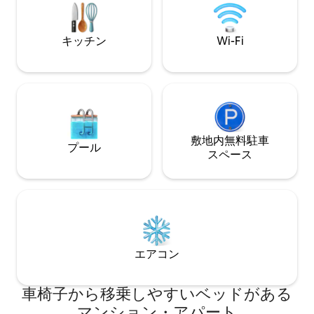
広々とした部屋を
の1日の終わりにくつろぐのに理想的な場
なスイートです。 
所です。リビングルームには4人掛けの優
cmで高品質です。
雅なテーブルがあります。 設備の整った
キッチン
Wi-Fi
た豪華なバスルー
キッチンエリアには、簡単な食事を準備
さなバスルームは
するのに必要なものがすべて揃っていま
イニングルームの
す。ネスプレッソコーヒーマシン、オー
のアクセスにも近
ブン、電子レンジ、トースター、ケト
最高レベルで、装
ル、電磁コンロ、冷蔵庫/冷凍庫、そして
プルです。 スイ
もちろん十分なキッチン用品と食器があ
は広々としており
ります。また、油、酢、塩、砂糖、コシ
す。 明るく陽気
敷地内無料駐⁠車
ョウなどの基本的なキッチン用調味料、
プール
す。 キッチンは
ス⁠ペ⁠ー⁠ス
食器洗い用洗剤、洗濯用洗剤もご用意し
べてのものと非常
ておりますので、基本的な買い物の手間
な家具が揃ってい
と費用を節約できます。 寝室には、快適
まで配慮し、何も
なダブルベッド（135 x 190 ）があり、お
います。 キッチ
休みいただけます。また、衣類を収納で
広い長方形のテー
きる十分なスペースのあるクローゼット
チンのバスルーム
もございます。 寝室に隣接するバスルー
別で素敵な色調で
ムには、シャワー付きバスタブと洗濯機
エアコン
ムは壮観で、贅沢
が備わっています。ボイラーは50リット
ます。 暖房はガ
ルなので、長時間シャワーを浴びるとお
で、ホットエアコン
湯がなくなり、再びお湯が出るまで10分
車椅子から移乗しやすいベッドがある
なお知らせ。本日
待たなければなりません。ヘアドライヤ
のご滞在中にご利
マンション・アパート