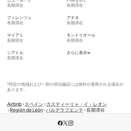
ニューヨーク
バルセロナ
長期滞在
長期滞在
フィレンツェ
アテネ
長期滞在
長期滞在
マイアミ
モントリオール
長期滞在
長期滞在
シアトル
さらに表示
長期滞在
*特定の地域および一部の宿泊施設には例外が適用される場合が
あります。
Airbnb
スペイン
カスティーリャ・イ・レオン
Región de León
バルデラフエンテ
長期滞在