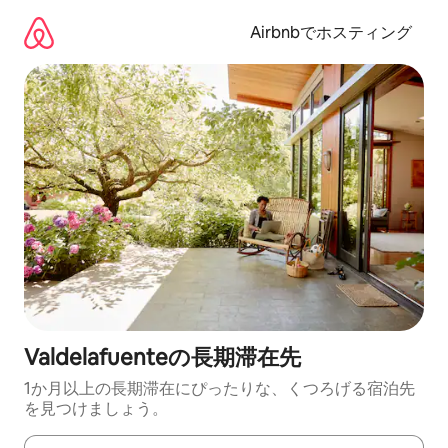
コ
ン
Airbnbでホスティング
テ
ン
ツ
に
ス
キ
ッ
プ
Valdelafuenteの長期滞在先
1か月以上の長期滞在にぴったりな、くつろげる宿泊先
を見つけましょう。