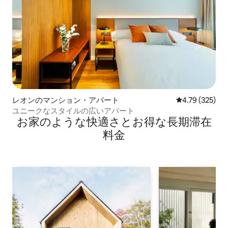
レオンのマンション・アパート
レビュー325件
4.79 (325)
ユニークなスタイルの広いアパート
お家のような快⁠適⁠さ⁠とお⁠得⁠な長⁠期⁠滞⁠在
料⁠金