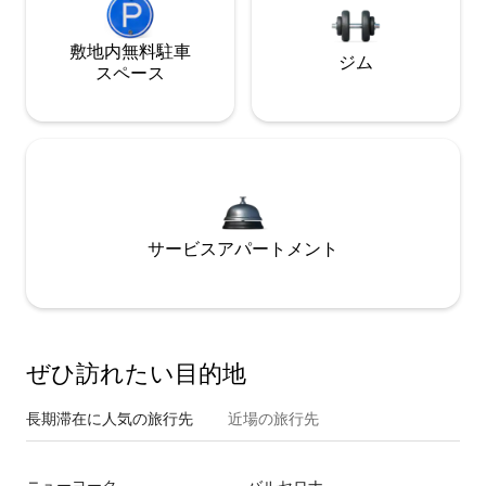
敷地内無料駐⁠車
ジム
ス⁠ペ⁠ー⁠ス
サービスアパートメント
ぜひ訪⁠れ⁠た⁠い目⁠的⁠地
長期滞在に人気の旅行先
近場の旅行先