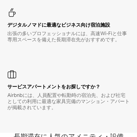
デジタルノマド⁠に最⁠適⁠なビ⁠ジ⁠ネ⁠ス⁠向⁠け宿⁠泊⁠施⁠設
出張の多いプロフェッショナルには、高速Wi-Fiと仕事
専用スペースを備えた長期滞在先がおすすめです。
サービスアパートメントをお探しですか？
Airbnbには、人員配置や転勤時の宿泊先、および社宅
としての利用に最適な家具完備のマンション・アパート
が掲載されています。
長期滞在に人気のアメニティ・設備