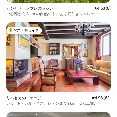
ビジャキランブレのシャレー
レビュー8件
4.63 (8)
中心部から 3 km の自然の中にある庭付きシャレー
ゲストチョイス
大好評のゲストチョイスです。
リバセカのコテージ
レビュー62件
4.98 (62)
カサ・R・カルメネス。レオンまで9km。CRLE783