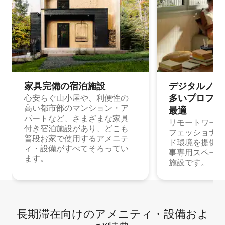
家具完備の宿⁠泊⁠施⁠設
デジタルノマド
多⁠いプ⁠ロ⁠フ⁠ェ⁠
心安らぐ山小屋や、利便性の
高い都市部のマンション・ア
最⁠適
パートなど、さまざまな家具
リモートワーク
付き宿泊施設があり、どこも
フェッショナル
普段お家で使用するアメニテ
ド環境を提供する
ィ・設備がすべてそろってい
事専用スペース
ます。
施設です。
長期滞在向け⁠のア⁠メ⁠ニ⁠テ⁠ィ⁠・設⁠備⁠およ