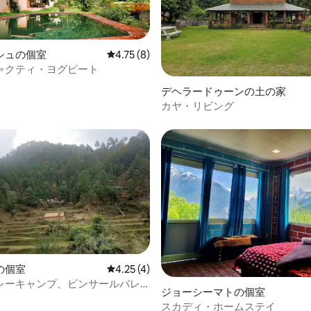
4.83つ星の平均評価
シュの個室
レビュー8件、5つ星中4.75つ星の平均評価
4.75 (8)
ャクティ・ヨグピート
デヘラードゥーンの土の家
カヤ・リビング
つ星中5つ星の平均評価
の個室
レビュー4件、5つ星中4.25つ星の平均評価
4.25 (4)
レーキャンプ、ビンサールバレ
ジョーシーマトの個室
スカディ・ホームステイ