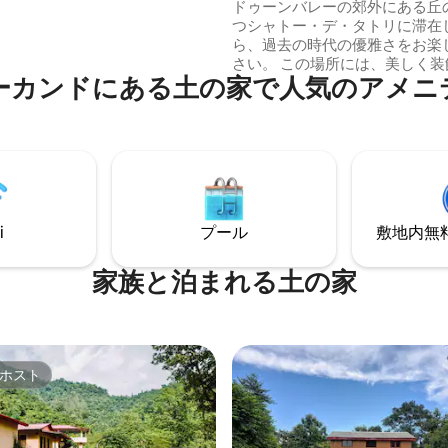
ドゥーンの丘の上
ドゥーンバレーの郊外にある丘
www.airbnb.co.in/rooms/1441848416313258392
つシャトー・デ・タトリに滞在
：アースホームまで歩く 4日目：
ら、過去の時代の優雅さをお楽
クランチに出かけよう
さい。 この場所には、美しく装飾された
ーカンドにある土の家で人気のアメニ
客室、デラの谷とソン川を見渡
ジプールとジャグジーを備えた
ーデンがあります。 美味しい軽
ブバーベキュー、食事を提供す
ランがあります。 車でわずか10分の都市
や、リシケシュやムッソーリー
光スポットが40分の場所にある
わらず、自然、トレッキング、
i
プール
敷地内無料駐
に浸ることができます。
家族と泊まれる土の家
ホスト
ホスト