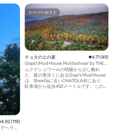
コートド
スーパーホスト
スーパーホスト
2人用の
リシケシ
ギ・アミ
なガンジ
麓にある
あるリシ
るより大き
スバッグ
チョタの土の家
レビュー49件、5つ星
4.71 (49)
備えた環
GopiのMud House Mukteshwar by THE
アのチー
GHAUR
ムクテシュワールの喧騒から少し離れ
グ、再生
た、森の奥深くにあるGopi's Mud House
さんの愛で建て
は、Sheetlaに近いCHATOLA村にあり、
ィの世界
駐車場から徒歩450メートルです。この家
う。
は、ヒマラヤ山脈と緑豊かな森の素晴ら
しい景色を眺めることができる果樹園の
中にあり、自然に近づくことができま
す。バードウォッチングや森のハイキン
グに行きましょう。 2部屋の家は、敷地内
に住むGopiさんとその家族が管理してお
レビュー119件、5つ星中4.92つ星の平均評価
4.92 (119)
り、ゲストには家庭的で快適な滞在と家
 | デヘラー
庭料理を提供しています。