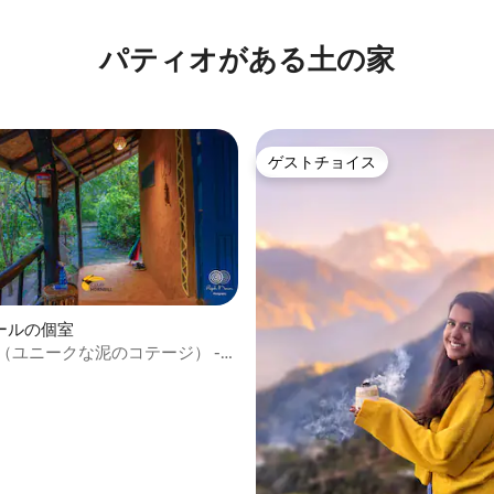
4.76つ星の平均評価
パティオがある土の家
ゲストチョイス
ゲストチョイス
ールの個室
rix （ユニークな泥のコテージ） -川