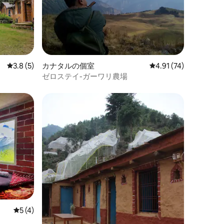
レビュー5件、5つ星中3.8つ星の平均評価
3.8 (5)
カナタルの個室
レビュー74件、5つ星
4.91 (74)
ゼロステイ-ガーワリ農場
レビュー4件、5つ星中5つ星の平均評価
5 (4)