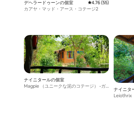
デヘラードゥーンの個室
レビュー55件、5つ星中
4.76 (55)
カアヤ・マッド・アース・コテージ2
ナイニタールの個室
Magpie （ユニークな泥のコテージ） -ガ
ナイニタ
ーデンビュー
Leioth
の眺め