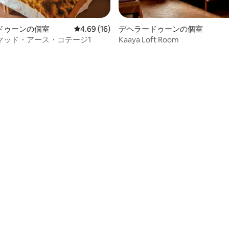
ドゥーンの個室
レビュー16件、5つ星中4.69つ星の平均評価
4.69 (16)
デヘラードゥーンの個室
マッド・アース・コテージ1
Kaaya Loft Room
4.71つ星の平均評価