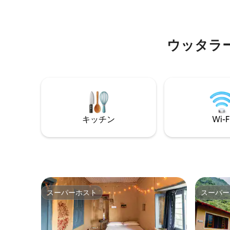
meaningful time together . Guests
https://
comfortable with nature and simplicity
） 3日目
ピクニッ
ウッタラ
キッチン
Wi-F
スーパーホスト
スーパー
スーパーホスト
スーパー