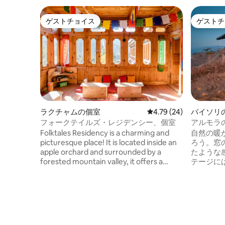
ゲストチョイス
ゲストチ
ゲストチョイス
ゲストチ
ラクチャムの個室
レビュー24件、5つ星中
4.79 (24)
バイソリ
フォークテイルズ・レジデンシー、個室
アルモラ
Wi-Fi
Folktales Residency is a charming and
自然の暖
picturesque place! It is located inside an
ろう。窓
apple orchard and surrounded by a
たような感
forested mountain valley, it offers a
テージに
serene and tranquil environment. The
リビング
view of the Shoshala peak and the sound
ルーム、
of the gushing Baspa River further add to
ります。 徒歩で楽しむ休日： 1日目：豪華
its natural beauty. Ideal for : . Slow
なテント
travellers . Writers, artists,
https://
photographers . Couples seeking
） 2日