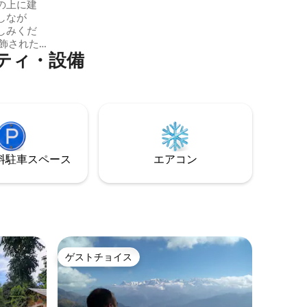
の上に建
しなが
しみくだ
ティ・設備
すプラン
テラスガ
食、ライ
るレスト
などの観
にもかか
トレイル
⁠車ス⁠ペ⁠ー⁠ス
エアコン
ゲストチョイス
ゲストチョイス