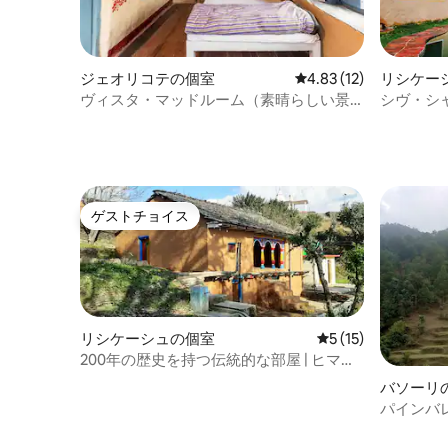
ジェオリコテの個室
レビュー12件、5つ星中
4.83 (12)
リシケー
ヴィスタ・マッドルーム（素晴らしい景
シヴ・シ
色が見えるヒルトップの滞在先）
ゲストチョイス
ゲストチョイス
リシケーシュの個室
レビュー15件、5
5 (15)
200年の歴史を持つ伝統的な部屋 | ヒマラ
ヤの部族
バソーリ
パインバ
ー