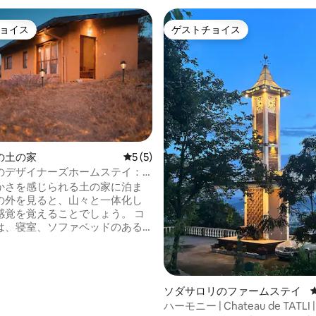
ョイス
ゲストチョイス
ョイス
ゲストチョイス
4.79つ星の平均評価
の土の家
レビュー5件、5つ星中5つ星の平均評価
5 (5)
のデザイナーズホームステイ：
付きの土の家
かさを感じられる土の家に泊ま
の外を見ると、山々と一体化し
覚を覚えることでしょう。 コ
は、寝室、ソファベッドのある
ルーム、石灰で洗浄されたバス
景色を楽しめるバルコニーがあ
に宿泊（
ソダサロリのファームステイ
www.airbnb.co.in/rooms/23930979
ハーモニー | Chateau de TATLI
目：パーターハウスまで歩く（