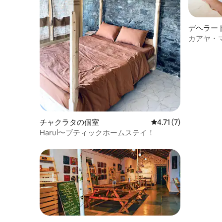
デヘラー
カアヤ・
チャクラタの個室
レビュー7件、5つ星中
4.71 (7)
Harul〜ブティックホームステイ！