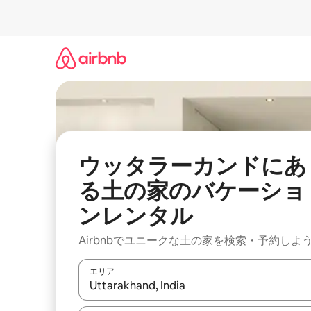
コ
ン
テ
ン
ツ
に
ス
キ
ッ
プ
ウッタラーカンドにあ
る土の家のバケーショ
ンレンタル
Airbnbでユニークな土の家を検索・予約しよ
エリア
検索結果が表示されたら、上下の矢印キーを使っ