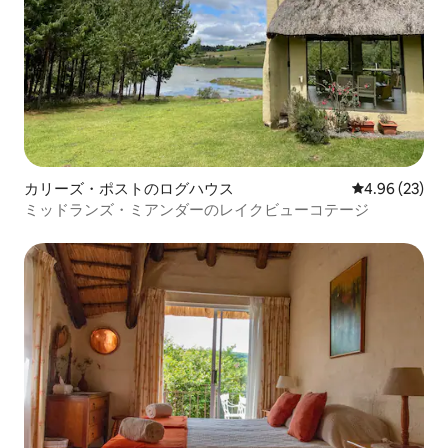
カリーズ・ポストのログハウス
レビュー23件
4.96 (23)
ミッドランズ・ミアンダーのレイクビューコテージ