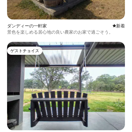
ダンディーの一軒家
新しい宿
新着
景色を楽しめる居心地の良い農家のお家で過ごそう。
ゲストチョイス
ゲストチョイス