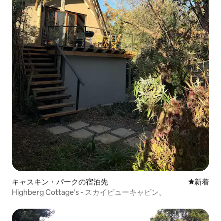
キャスキン・パークの宿泊先
新しい宿
新着
Highberg Cottage's - スカイビューキャビン。