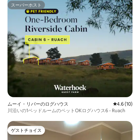
スーパーホスト
スーパーホスト
ムーイ・リバーのログハウス
レビュー10
4.6 (10)
川沿いの1ベッドルームのペットOKログハウス6 - Ruach
ゲストチョイス
ゲストチョイス