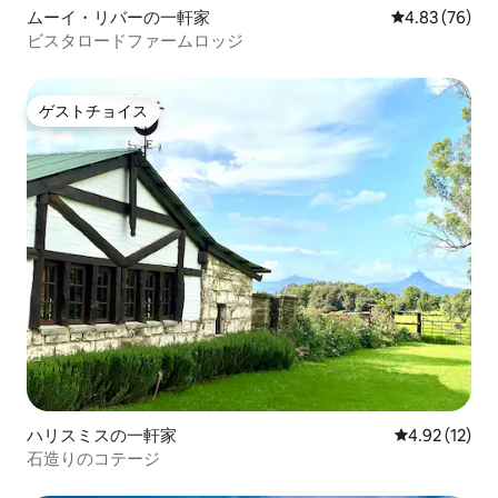
ムーイ・リバーの一軒家
レビュー76件
4.83 (76)
ビスタロードファームロッジ
ゲストチョイス
ゲストチョイス
ハリスミスの一軒家
レビュー12件
4.92 (12)
石造りのコテージ