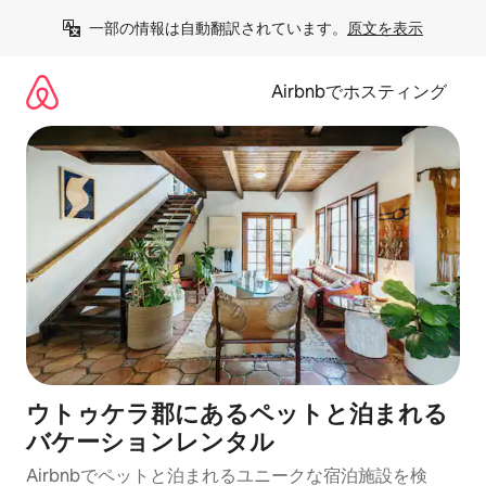
コ
一部の情報は自動翻訳されています。
原文を表示
ン
テ
ン
Airbnbでホスティング
ツ
に
ス
キ
ッ
プ
ウトゥケラ郡にあるペットと泊まれる
バケーションレンタル
Airbnbでペットと泊まれるユニークな宿泊施設を検