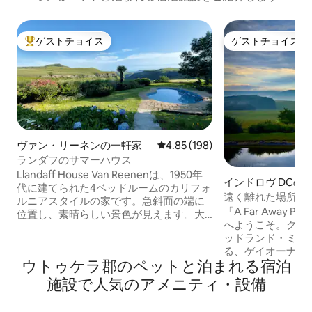
ゲストチョイス
ゲストチョイス
大好評のゲストチョイスです。
ゲストチョイス
ヴァン・リーネンの一軒家
レビュー198件、5つ星中4.85
4.85 (198)
ランダフのサマーハウス
Llandaff House Van Reenenは、1950年
インドロヴ DCの
代に建てられた4ベッドルームのカリフォ
遠く離れた場所（
ルニアスタイルの家です。急斜面の端に
ッドランズ・ミア
「A Far Away Pl
位置し、素晴らしい景色が見えます。大
へようこそ。クワ
きな暖炉の前で何日ものんびり過ごす
ッドランド・ミー
か、外に出て探索してみましょう。海岸
る、ゲイオーナー
へ向かう途中でここで休暇を始めたり、
ウトゥケラ郡のペットと泊まれる宿泊
ストハウスです。
ジョハネスブルグやダーバンからの途中
ーフ山脈に囲まれ
で友人と会って休暇やお祝いをしたり、
施設で人気のアメニティ・設備
のむような景色を
この道のすぐ先にある小さな教会で結婚
居心地の良い2ベ
式を挙げたりしてください。また、