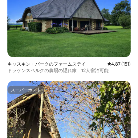
キャスキン・パークのファームステイ
レビュー151
4.87 (151)
ドラケンスベルクの農場の隠れ家｜12人宿泊可能
スーパーホスト
スーパーホスト