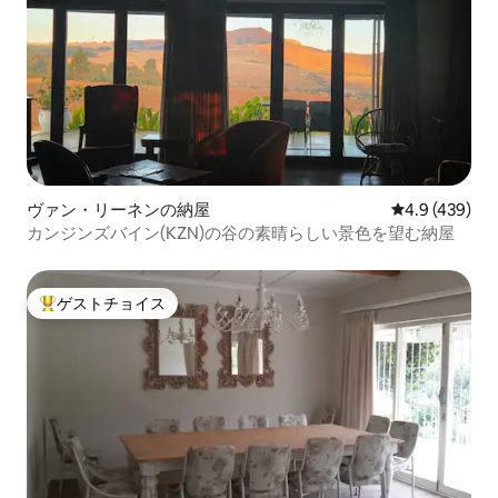
ヴァン・リーネンの納屋
レビュー439
4.9 (439)
カンジンズバイン(KZN)の谷の素晴らしい景色を望む納屋
ゲストチョイス
大好評のゲストチョイスです。