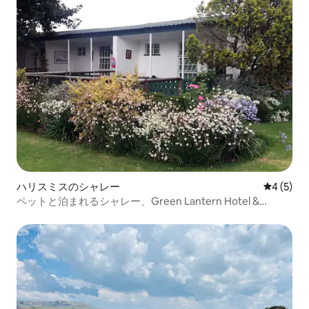
ハリスミスのシャレー
レビュー
4 (5)
ペットと泊まれるシャレー、Green Lantern Hotel &
Gardens