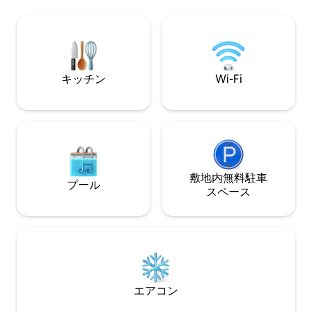
す。 静かな休暇
Woodlands、The Barn、The Old Barnの3
ばでマス釣りを楽しめます
軒のコテージもあります。ご注意くださ
の美しさ、温かい
い。2026年の冬はプールは空になりま
る「A Far Away
す。
ドの魅力を体験し
キッチン
Wi-Fi
敷地内無料駐⁠車
プール
ス⁠ペ⁠ー⁠ス
エアコン