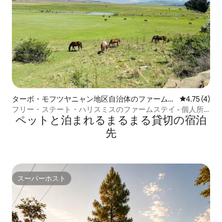
ターボ・モフツヤニャン地区自治体のファームス
レビュー4件
4.75 (4)
テイ
フリー・ステート・ハリスミスのファームステイ - 個人所
ペットと泊まれるまるまる貸切の宿泊
有の農家
先
スーパーホスト
スーパーホスト