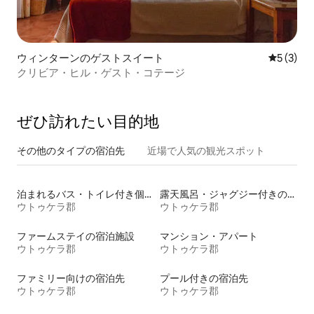
ウィンターンのゲストスイート
レビュー
5 (3)
クリビア・ヒル・ゲスト・コテージ
ぜひ訪⁠れ⁠た⁠い目⁠的⁠地
その他のタ⁠イ⁠プ⁠の宿⁠泊⁠先
近場で人気の観光スポット
泊まれるバス・トイレ付き個室
露天風呂・ジャグジー付きの宿泊施設
ウトゥケラ郡
ウトゥケラ郡
ファームステイの宿泊施設
マンション・アパート
ウトゥケラ郡
ウトゥケラ郡
ファミリー向けの宿泊先
プール付きの宿泊先
ウトゥケラ郡
ウトゥケラ郡