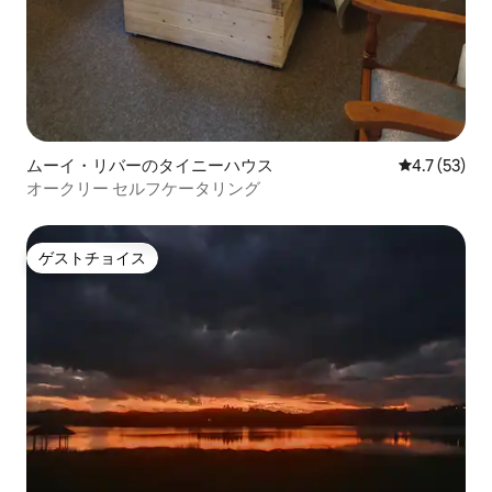
ムーイ・リバーのタイニーハウス
レビュー53
4.7 (53)
オークリー セルフケータリング
ゲストチョイス
ゲストチョイス