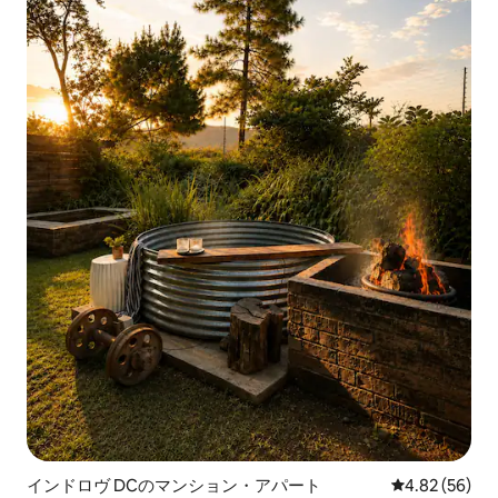
インドロヴ DCのマンション・アパート
レビュー56件
4.82 (56)