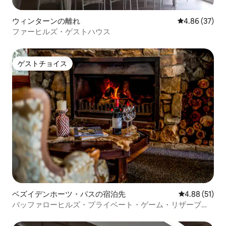
ウィンターンの離れ
レビュー37件
4.86 (37)
ファーヒルズ・ゲストハウス
ゲストチョイス
ゲストチョイス
ベズイデンホーツ・パスの宿泊先
レビュー51件
4.88 (51)
バッファローヒルズ・プライベート・ゲーム・リザーブ・
マウンテン・ロッジ