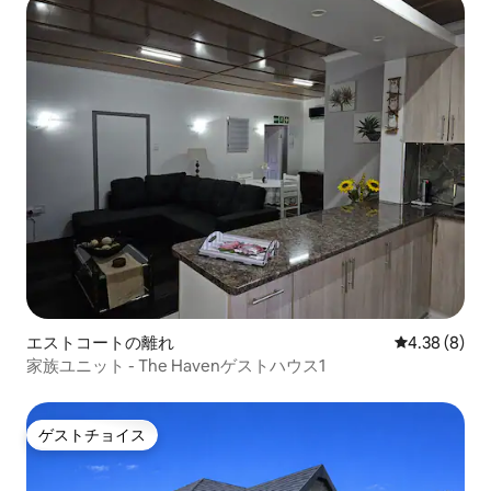
エストコートの離れ
レビュー8件
4.38 (8)
家族ユニット - The Havenゲストハウス1
ゲストチョイス
ゲストチョイス