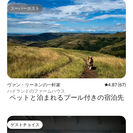
スーパーホスト
スーパーホスト
ヴァン・リーネンの一軒家
レビュー67件
4.87 (67)
ハイランドのファームハウス
ペットと泊まれるプール付きの宿泊先
ゲストチョイス
ゲストチョイス