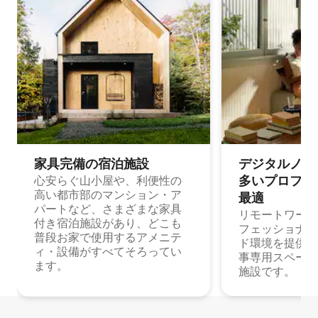
家具完備の宿⁠泊⁠施⁠設
デジタルノマド
多⁠いプ⁠ロ⁠フ⁠ェ⁠
心安らぐ山小屋や、利便性の
高い都市部のマンション・ア
最⁠適
パートなど、さまざまな家具
リモートワーク
付き宿泊施設があり、どこも
フェッショナル
普段お家で使用するアメニテ
ド環境を提供する
ィ・設備がすべてそろってい
事専用スペース
ます。
施設です。