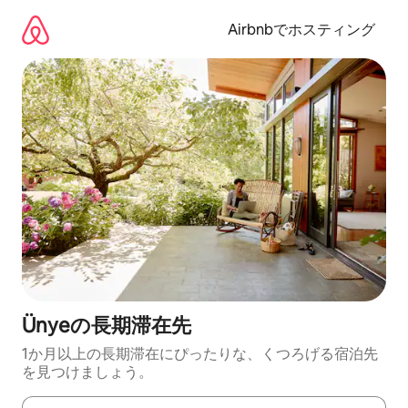
コ
ン
Airbnbでホスティング
テ
ン
ツ
に
ス
キ
ッ
プ
Ünyeの長期滞在先
1か月以上の長期滞在にぴったりな、くつろげる宿泊先
を見つけましょう。