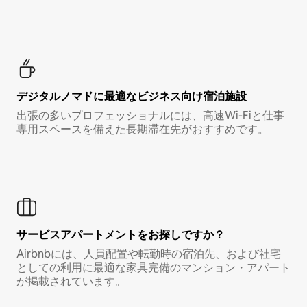
デジタルノマド⁠に最⁠適⁠なビ⁠ジ⁠ネ⁠ス⁠向⁠け宿⁠泊⁠施⁠設
出張の多いプロフェッショナルには、高速Wi-Fiと仕事
専用スペースを備えた長期滞在先がおすすめです。
サービスアパートメントをお探しですか？
Airbnbには、人員配置や転勤時の宿泊先、および社宅
としての利用に最適な家具完備のマンション・アパート
が掲載されています。