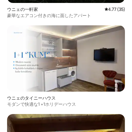
ウニェの一軒家
レビュー35件
4.77 (35)
豪華なエアコン付きの海に面したアパート
ウニェのタイニーハウス
モダンで快適な1 +1ホリデーハウス