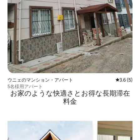
ウニェのマンション・アパート
レビュー5
3.6 (5)
5名様用アパート
お家のような快⁠適⁠さ⁠とお⁠得⁠な長⁠期⁠滞⁠在
料⁠金