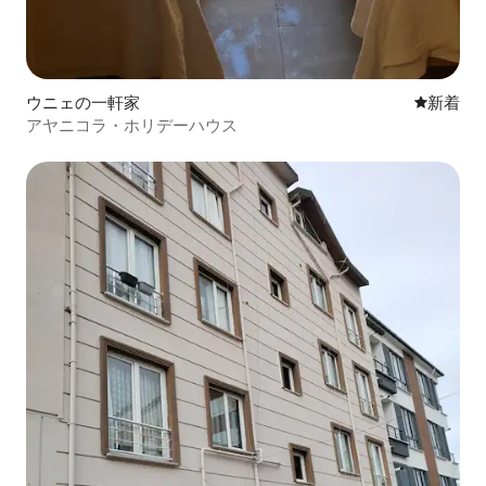
ウニェの一軒家
新しい宿
新着
アヤニコラ・ホリデーハウス