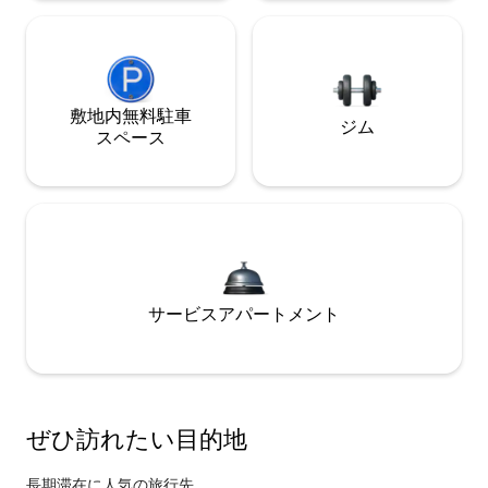
敷地内無料駐⁠車
ジム
ス⁠ペ⁠ー⁠ス
サービスアパートメント
ぜひ訪⁠れ⁠た⁠い目⁠的⁠地
長期滞在に人気の旅行先