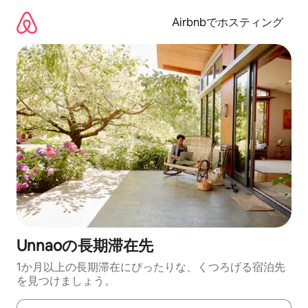
コ
ン
Airbnbでホスティング
テ
ン
ツ
に
ス
キ
ッ
プ
Unnaoの長期滞在先
1か月以上の長期滞在にぴったりな、くつろげる宿泊先
を見つけましょう。