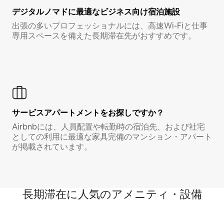
デジタルノマド⁠に最⁠適⁠なビ⁠ジ⁠ネ⁠ス⁠向⁠け宿⁠泊⁠施⁠設
出張の多いプロフェッショナルには、高速Wi-Fiと仕事
専用スペースを備えた長期滞在先がおすすめです。
サービスアパートメントをお探しですか？
Airbnbには、人員配置や転勤時の宿泊先、および社宅
としての利用に最適な家具完備のマンション・アパート
が掲載されています。
長期滞在に人気のアメニティ・設備