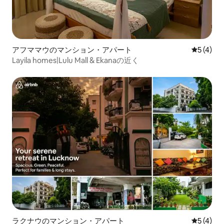
アフママウのマンション・アパート
レビュー
5 (4)
Layila homes|Lulu Mall & Ekanaの近く
ラクナウのマンション・アパート
レビュー
5 (4)