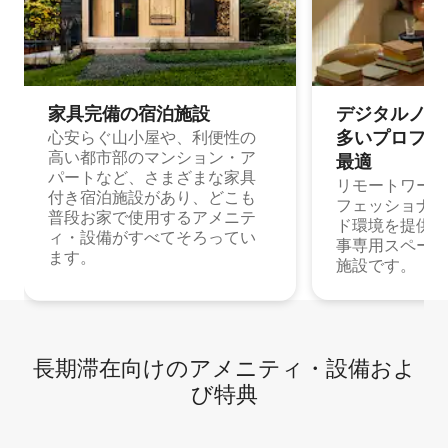
家具完備の宿⁠泊⁠施⁠設
デジタルノマド
多⁠いプ⁠ロ⁠フ⁠ェ⁠
心安らぐ山小屋や、利便性の
高い都市部のマンション・ア
最⁠適
パートなど、さまざまな家具
リモートワーク
付き宿泊施設があり、どこも
フェッショナル
普段お家で使用するアメニテ
ド環境を提供する
ィ・設備がすべてそろってい
事専用スペース
ます。
施設です。
長期滞在向け⁠のア⁠メ⁠ニ⁠テ⁠ィ⁠・設⁠備⁠およ
び特⁠典