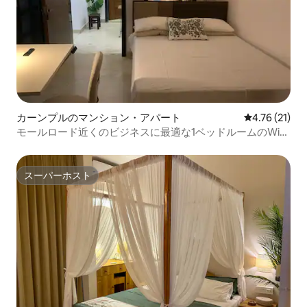
カーンプルのマンション・アパート
レビュー21件
4.76 (21)
モールロード近くのビジネスに最適な1ベッドルームのWi-
Fiとキッチン付き
スーパーホスト
スーパーホスト