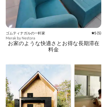
ゴムティナガルの一軒家
レビュー
5 (5)
Merak by Nestora
お家のような快⁠適⁠さ⁠とお⁠得⁠な長⁠期⁠滞⁠在
料⁠金