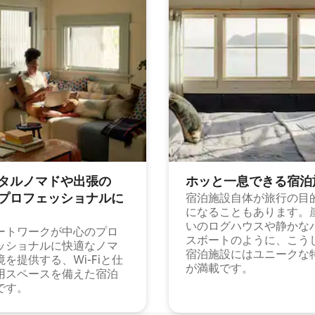
タルノマドや出⁠張⁠の
ホッと一⁠息⁠で⁠き⁠る宿⁠泊
⁠ロ⁠フ⁠ェ⁠ッ⁠シ⁠ョ⁠ナ⁠ル⁠に
宿泊施設自体が旅行の目
になることもあります。
いのログハウスや静かな
ートワークが中心のプロ
スボートのように、こう
ッショナルに快適なノマ
宿泊施設にはユニークな
境を提供する、Wi-Fiと仕
が満載です。
用スペースを備えた宿泊
です。