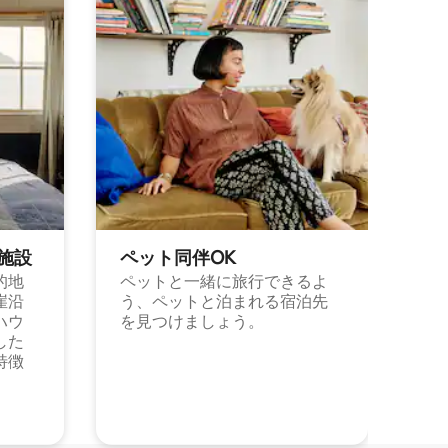
施⁠設
ペット同⁠伴OK
的地
ペットと一緒に旅行できるよ
崖沿
う、ペットと泊まれる宿泊先
ハウ
を見つけましょう。
した
特徴