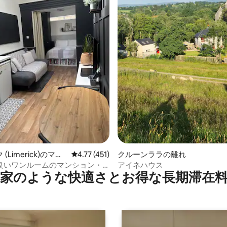
星中5つ星の平均評価
(Limerick)のマン
レビュー451件、5つ星中4.77つ星の平均評価
4.77 (451)
クルーンララの離れ
アパート
良いワンルームのマンション・
アイネハウス
家のような快⁠適⁠さ⁠とお⁠得⁠な長⁠期⁠滞⁠在料