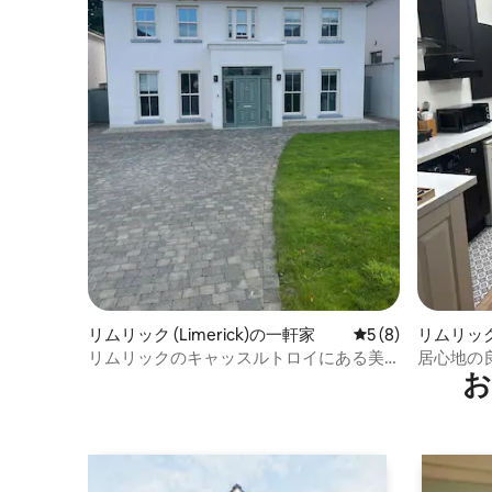
リムリック (Limerick)の一軒家
レビュー8件、5つ
5 (8)
リムリック 
ション・
リムリックのキャッスルトロイにある美
居心地の
お
しいリスティング
アパート