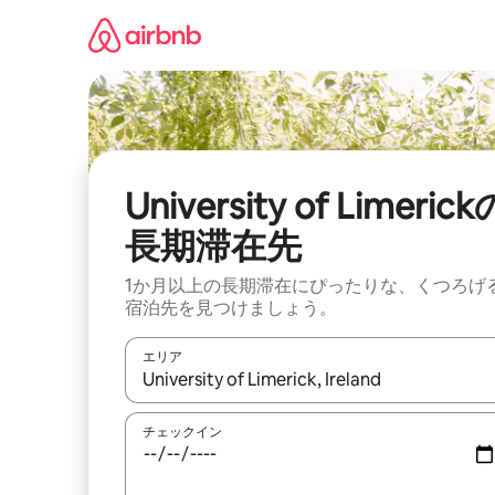
コ
ン
テ
ン
ツ
に
ス
キ
ッ
University of Limerick
プ
長期滞在先
1か月以上の長期滞在にぴったりな、くつろげ
宿泊先を見つけましょう。
エリア
検索結果が表示されたら、上下の矢印キーを使っ
チェックイン