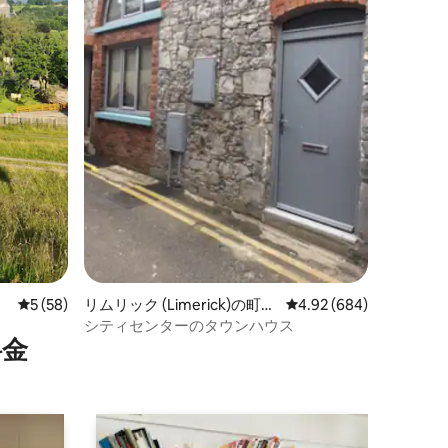
レビュー58件、5つ星中5つ星の平均評価
5 (58)
リムリック (Limerick)の町
レビュー684件、5つ星
4.92 (684)
家・長屋
シティセンターのタウンハウス
⁠金