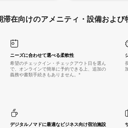
滞在向け⁠のア⁠メ⁠ニ⁠テ⁠ィ⁠・設⁠備⁠および
ニーズに合わせて選べる柔軟性
希望のチェックイン・チェックアウト日を選ん
で、オンラインで簡単に予約できる上、追加の
義務や書類手続きもありません。*
デジタルノマド⁠に最⁠適⁠なビ⁠ジ⁠ネ⁠ス⁠向⁠け宿⁠泊⁠施⁠設