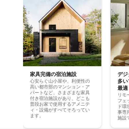
家具完備の宿⁠泊⁠施⁠設
デジ
多⁠いプ
心安らぐ山小屋や、利便性の
高い都市部のマンション・ア
最⁠適
パートなど、さまざまな家具
リモ
付き宿泊施設があり、どこも
フェ
普段お家で使用するアメニテ
ド環
ィ・設備がすべてそろってい
事専
ます。
施設