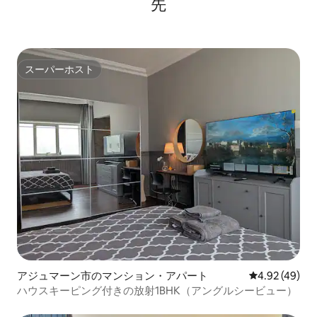
先
スーパーホスト
スーパーホスト
アジュマーン市のマンション・アパート
レビュー49件
4.92 (49)
ハウスキーピング付きの放射1BHK（アングルシービュー）