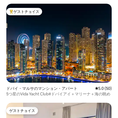
ゲストチョイス
大好評のゲストチョイスです。
ドバイ・マルサのマンション・アパート
レビュー50
5.0 (50)
5つ星のVida Yacht Club#ドバイアイ＋マリーナ＋海の眺め
ゲストチョイス
ゲストチョイス