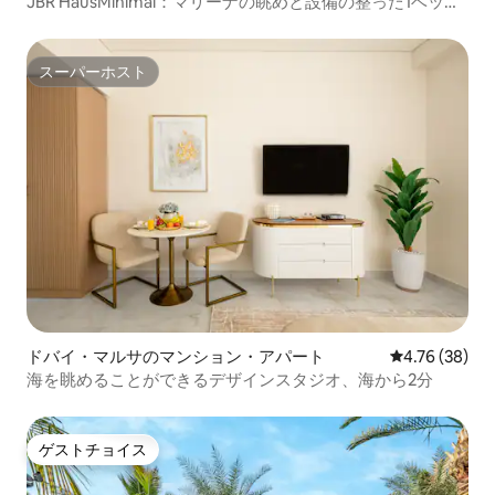
JBR HausMinimal：マリーナの眺めと設備の整った1ベッド
ルーム
スーパーホスト
スーパーホスト
ドバイ・マルサのマンション・アパート
レビュー38件
4.76 (38)
海を眺めることができるデザインスタジオ、海から2分
ゲストチョイス
ゲストチョイス