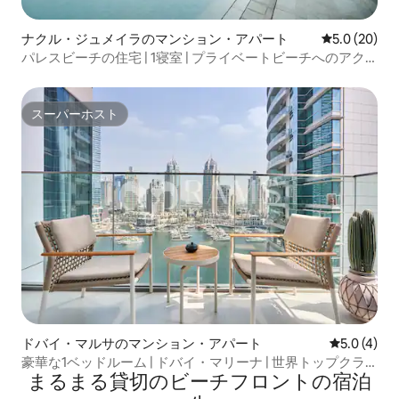
ナクル・ジュメイラのマンション・アパート
レビュー20
5.0 (20)
パレスビーチの住宅 | 1寝室 | プライベートビーチへのアク
セス
スーパーホスト
スーパーホスト
ドバイ・マルサのマンション・アパート
レビュー4
5.0 (4)
豪華な1ベッドルーム | ドバイ・マリーナ | 世界トップクラ
まるまる貸切のビーチフロントの宿泊
スのアメニティ・設備