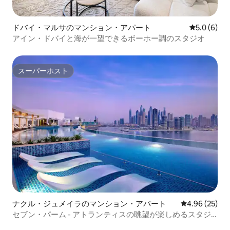
ドバイ・マルサのマンション・アパート
レビュー6
5.0 (6)
アイン・ドバイと海が一望できるボーホー調のスタジオ
スーパーホスト
スーパーホスト
ナクル・ジュメイラのマンション・アパート
レビュー25件
4.96 (25)
セブン・パーム - アトランティスの眺望が楽しめるスタジ
オ