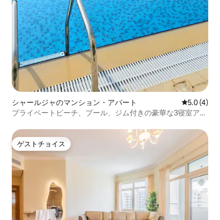
シャールジャのマンション・アパート
レビュー4
5.0 (4)
プライベートビーチ、プール、ジム付きの豪華な3寝室アパ
ート
ゲストチョイス
ゲストチョイス