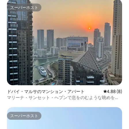
スーパーホスト
スーパーホスト
ドバイ・マルサのマンション・アパート
レビュー8件
4.88 (8)
マリーナ・サンセット・ヘブンで息をのむような眺めを楽
しもう
スーパーホスト
スーパーホスト