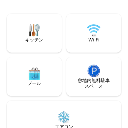
🚶‍♂️ブルーウォーターズ島まで徒歩で行け
う。快適さ、広い
ます 🚇 地下鉄、路面電車、ショッピング
類を見ないロケー
モールに近い 🏊‍♀️サダフクラスターの複数
れやグループに最
のプールへのアクセス 🏋️‍♂️モダンなフィッ
ッドルームにベッド6台 *1階に
トネス施設 💻ワークデスクと高速Wi-Fi 👶
ーチに面しており
ベビーベッドとハイチェアをご利用いた
えます。 *ビルの
だけます
ーナを見下ろせる
キッチン
Wi-Fi
敷地内無料駐⁠車
プール
ス⁠ペ⁠ー⁠ス
エアコン