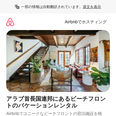
コ
一部の情報は自動翻訳されています。
原文を表示
ン
テ
ン
Airbnbでホスティング
ツ
に
ス
キ
ッ
プ
アラブ首長国連邦にあるビーチフロン
トのバケーションレンタル
Airbnbでユニークなビーチフロントの宿泊施設を検