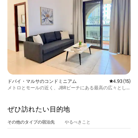
ドバイ・マルサのコンドミニアム
レビュー15件
4.93 (15)
メトロとモールの近く、JBRビーチにある最高の広々とし
た4ベッドルーム。
ぜひ訪⁠れ⁠た⁠い目⁠的⁠地
その他のタ⁠イ⁠プ⁠の宿⁠泊⁠先
やるべきこと