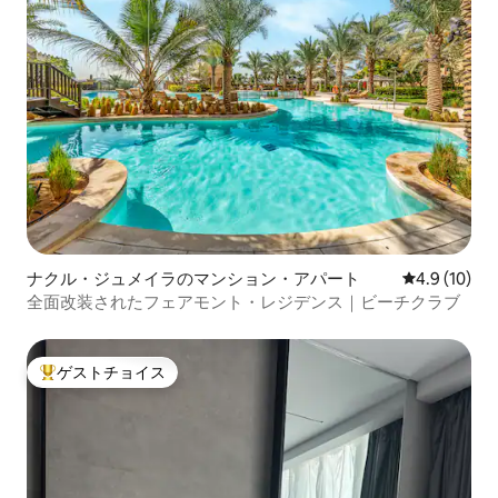
ナクル・ジュメイラのマンション・アパート
レビュー10
4.9 (10)
全面改装されたフェアモント・レジデンス｜ビーチクラブ
ゲストチョイス
大好評のゲストチョイスです。