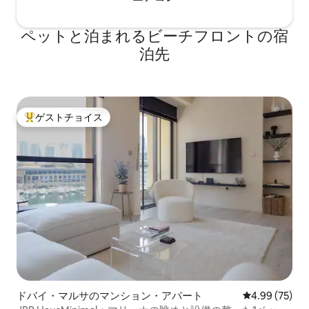
ペットと泊まれるビーチフロントの宿
泊先
ゲストチョイス
大好評のゲストチョイスです。
ドバイ・マルサのマンション・アパート
レビュー75件
4.99 (75)