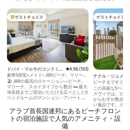
ゲストチョイス
ゲストチョイス
大好評のゲストチョイスです。
ゲストチョイス
ドバイ・マルサのコンドミニ
レビュー153件、5つ星中4.96
4.96 (153)
アム
豪華5寝室+メイド• JBRビーチ、マリー
ナクル・ジュメイ
ナ、トラムまで徒歩
🏖️ JBRの最高のロケーション—ビーチ、
ョン・アパート
ビーチまですぐの
マリーナ、スカイダイブから数分 🛏️ 最大
ヴィラ|景色とプー
この高級な5ベッ
16名様までご宿泊いただける広々とした5
スヴィラは、ビー
ベッドルームのマンション・アパート 🛠️
からわずか数歩の
新しく改装された豪華なマンション・ア
い逸品です。ドバ
パート 🍳 設備の整ったキッチン 🌃ドバイ
アラブ首長国連邦にあるビーチフロン
素晴らしいマリー
最高のダイニング、カフェ、バー、ナイ
色を楽しめます。 プライベートガーデン
トの宿泊施設で人気のアメニティ・設
トライフまで徒歩圏内 🌊ウォータースポ
で食事をしたり、
備
ーツ＆マリーナアクティビティまで数歩
めながらドリンク