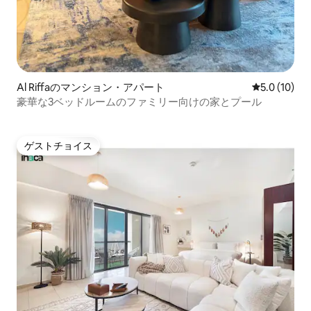
Al Riffaのマンション・アパート
レビュー10
5.0 (10)
豪華な3ベッドルームのファミリー向けの家とプール
ゲストチョイス
ゲストチョイス