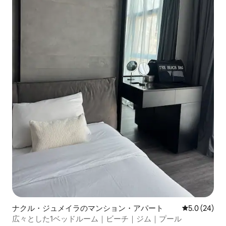
ナクル・ジュメイラのマンション・アパート
レビュー24
5.0 (24)
広々とした1ベッドルーム｜ビーチ｜ジム｜プール