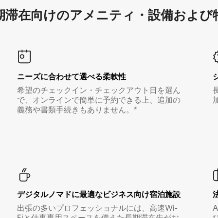
滞在向け⁠のア⁠メ⁠ニ⁠テ⁠ィ⁠・設⁠備⁠および
ニーズに合わせて選べる柔軟性
希望のチェックイン・チェックアウト日を選ん
で、オンラインで簡単に予約できる上、追加の
義務や書類手続きもありません。*
デジタルノマド⁠に最⁠適⁠なビ⁠ジ⁠ネ⁠ス⁠向⁠け宿⁠泊⁠施⁠設
出張の多いプロフェッショナルには、高速Wi-
Fiと仕事専用スペースを備えた長期滞在先がお