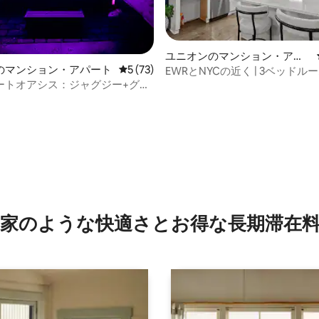
ユニオンのマンション・アパ
のマンション・アパート
レビュー73件、5つ星中5つ星の平均評価
5 (73)
ート
EWRとNYCの近く | 3ベッドル
中4.9つ星の平均評価
ートオアシス：ジャグジー+グリ
ーム+無料駐車場
ケード+EWR／ニューヨーク市ま
家のような快⁠適⁠さ⁠とお⁠得⁠な長⁠期⁠滞⁠在料