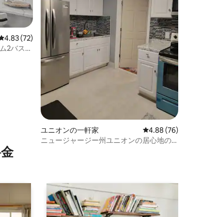
レビュー72件、5つ星中4.83つ星の平均評価
4.83 (72)
ーム2バスル
ユニオンの一軒家
レビュー76件、5つ星
4.88 (76)
ニュージャージー州ユニオンの居心地の
⁠金
良い貸切の宿泊先（ニューヨークへのア
クセスも便利）