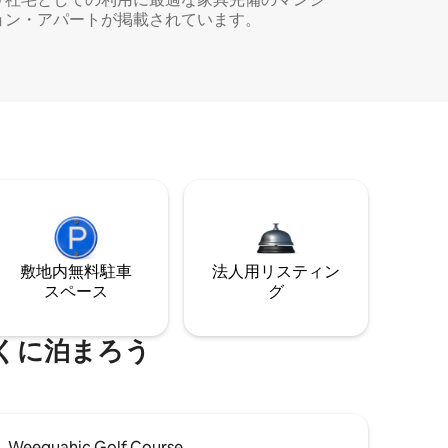
ョン・アパートが掲載されています。
敷地内無料駐⁠車
法人用リスティン
ス⁠ペ⁠ー⁠ス
グ
くに泊まろう
Weequahic Golf Course