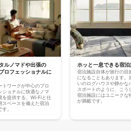
タルノマドや出⁠張⁠の
ホッと一⁠息⁠で⁠き⁠る宿⁠泊
⁠ロ⁠フ⁠ェ⁠ッ⁠シ⁠ョ⁠ナ⁠ル⁠に
宿泊施設自体が旅行の目
になることもあります。
いのログハウスや静かな
ートワークが中心のプロ
スボートのように、こう
ッショナルに快適なノマ
宿泊施設にはユニークな
境を提供する、Wi-Fiと仕
が満載です。
用スペースを備えた宿泊
です。