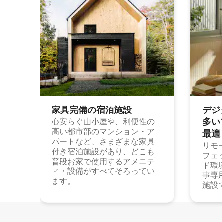
家具完備の宿⁠泊⁠施⁠設
デジ
多⁠いプ
心安らぐ山小屋や、利便性の
高い都市部のマンション・ア
最⁠適
パートなど、さまざまな家具
リモ
付き宿泊施設があり、どこも
フェ
普段お家で使用するアメニテ
ド環
ィ・設備がすべてそろってい
事専
ます。
施設