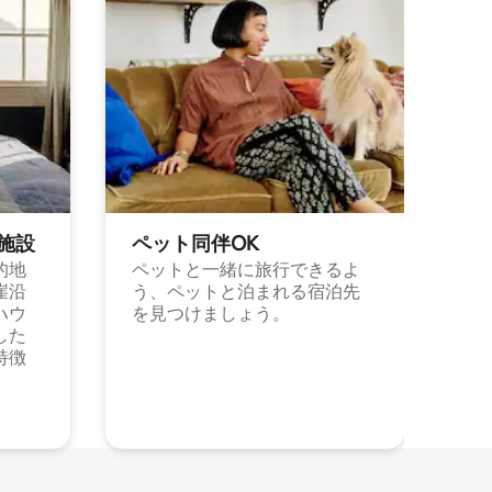
施⁠設
ペット同⁠伴OK
的地
ペットと一緒に旅行できるよ
崖沿
う、ペットと泊まれる宿泊先
ハウ
を見つけましょう。
した
特徴