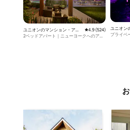
ユニオン
ユニオンのマンション・アパ
レビュー524件、5つ星
4.9 (524)
プライベ
ート
2ベッドアパート｜ニューヨークへのアク
ル+アー
セスが便利
で10分
お