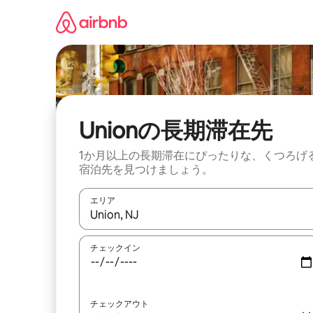
コ
ン
テ
ン
ツ
に
ス
キ
ッ
Unionの長期滞在先
プ
1か月以上の長期滞在にぴったりな、くつろげ
宿泊先を見つけましょう。
エリア
検索結果が表示されたら、上下の矢印キーを使っ
チェックイン
チェックアウト