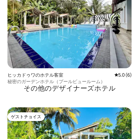
ヒッカドゥワのホテル客室
レビュー6
5.0 (6)
秘密のガーデンホテル（プールビュールーム）
その他のデザイナーズホテル
ゲストチョイス
ゲストチョイス