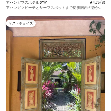
アハンガマのホテル客室
レビュー8件
4.75 (8)
アハンガマビーチとサーフスポットまで徒歩圏内の静かな
ガーデンルーム
ゲストチョイス
ゲストチョイス