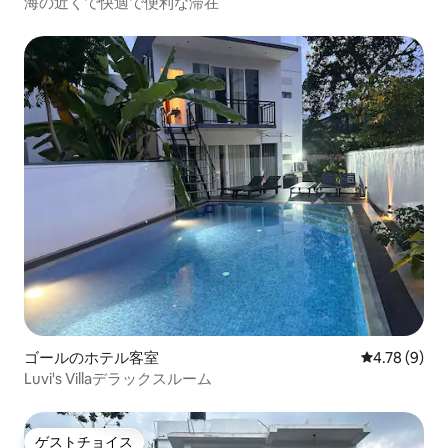
海の近くで快適で便利な滞在
ゴールのホテル客室
レビュー9件
4.78 (9)
Luvi's Villaデラックスルーム
ゲストチョイス