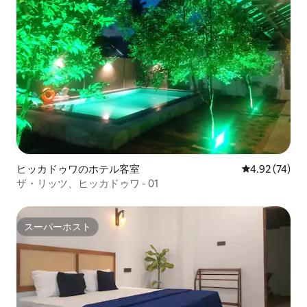
ヒッカドゥワのホテル客室
レビュー74件
4.92 (74)
ザ・リッツ、ヒッカドゥワ - 01
スーパーホスト
スーパーホスト