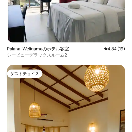
Palana, Weligamaのホテル客室
レビュー19件
4.84 (19)
シービューデラックスルーム2
ゲストチョイス
ゲストチョイス