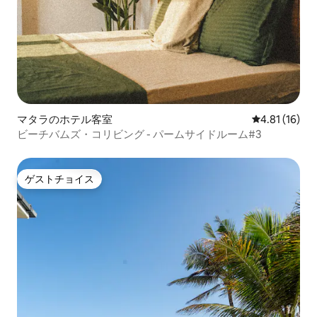
マタラのホテル客室
レビュー16件
4.81 (16)
ビーチバムズ・コリビング - パームサイドルーム#3
ゲストチョイス
ゲストチョイス