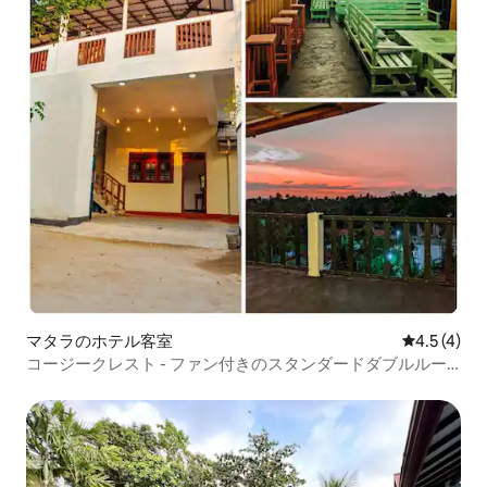
マタラのホテル客室
レビュー4
4.5 (4)
コージークレスト - ファン付きのスタンダードダブルルー
ム