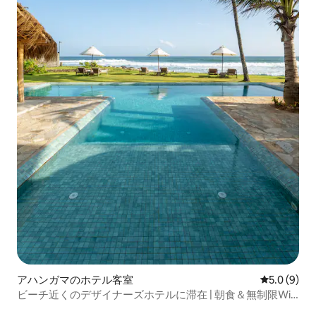
アハンガマのホテル客室
レビュー9
5.0 (9)
ビーチ近くのデザイナーズホテルに滞在 | 朝食＆無制限Wi-
Fi