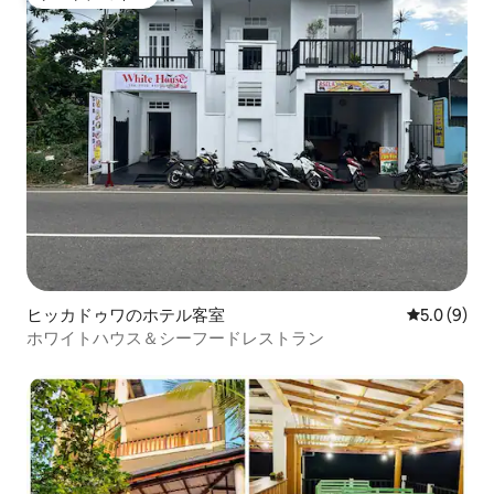
ゲストチョイス
ヒッカドゥワのホテル客室
レビュー9
5.0 (9)
ホワイトハウス＆シーフードレストラン