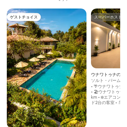
ゲストチョイス
スーパーホスト
ゲストチョイス
スーパーホスト
ウナワトゥナのホ
ソルト・パームの隠
ール、1ベッドルー
• 🌴ウナワトゥ
• 🏖️ウナワトゥ
km • ❄️エアコ
ド2台の客室 • 
ム • 🏢 3階建
た客室 •🛏️ 客
じて割り当てられます
（ごくわずかの場所で