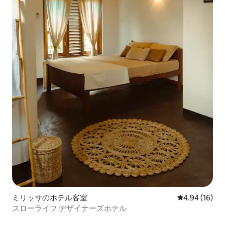
ミリッサのホテル客室
レビュー16件
4.94 (16)
スローライフ デザイナーズホテル