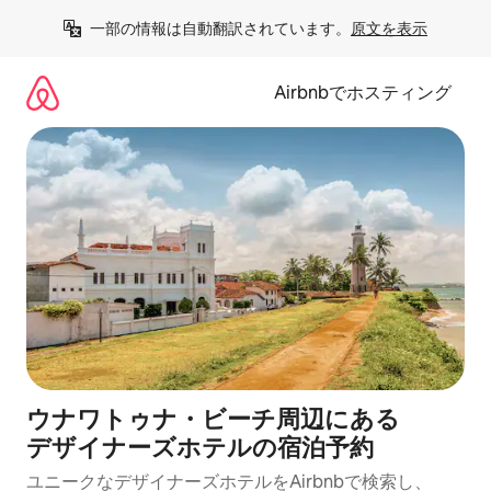
コ
一部の情報は自動翻訳されています。
原文を表示
ン
テ
ン
Airbnbでホスティング
ツ
に
ス
キ
ッ
プ
ウナワトゥナ・ビーチ周辺にあ⁠る
デ⁠ザ⁠イ⁠ナ⁠ー⁠ズホ⁠テ⁠ルの宿⁠泊⁠予⁠約
ユニークなデ⁠ザ⁠イ⁠ナ⁠ー⁠ズホ⁠テ⁠ル⁠をAirbnb⁠で検⁠索⁠し⁠、