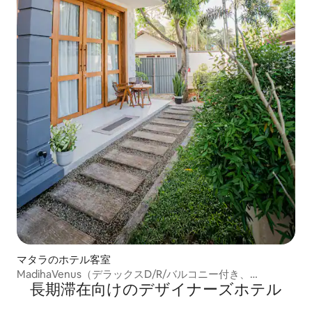
マタラのホテル客室
MadihaVenus（デラックスD/R/バルコニー付き、
長期滞在向⁠け⁠のデ⁠ザ⁠イ⁠ナ⁠ー⁠ズホ⁠テ⁠ル
Madihasurf ptまで7分）