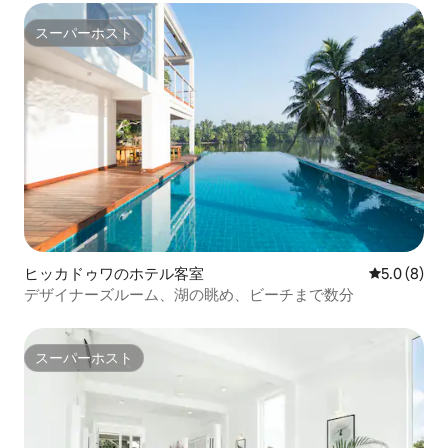
スーパーホスト
スーパーホスト
ヒッカドゥワのホテル客室
レビュー8
5.0 (8)
デザイナーズルーム、湖の眺め、ビーチまで数分
スーパーホスト
スーパーホスト