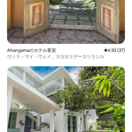
Ahangamaのホテル客室
レビュー37件
4.92 (37)
ヴィラ・マイ・ウェイ、ヨガホリデースリランカ