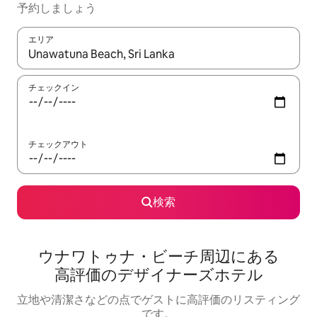
予⁠約し⁠ま⁠し⁠ょ⁠う
エリア
検索結果が表示されたら、上下の矢印キーを使って移動するか、
チェックイン
チェックアウト
検索
ウナワトゥナ・ビーチ周辺にあ⁠る
高⁠評⁠価のデ⁠ザ⁠イ⁠ナ⁠ー⁠ズホ⁠テ⁠ル
立地や清潔さなどの点でゲストに高評価のリスティング
です。