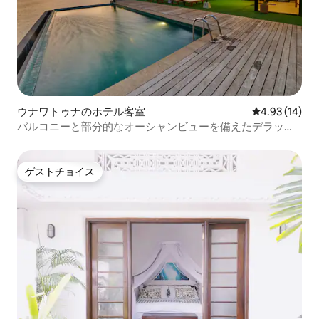
ウナワトゥナのホテル客室
レビュー14件
4.93 (14)
バルコニーと部分的なオーシャンビューを備えたデラック
スルーム
ゲストチョイス
ゲストチョイス