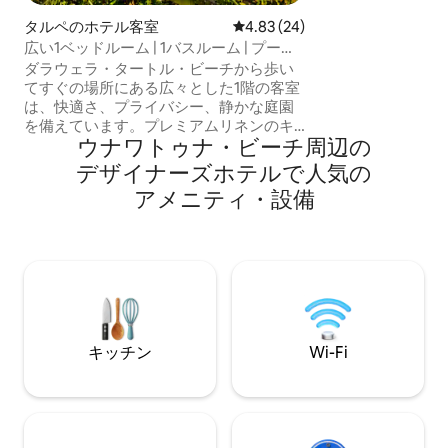
365日勤務の警備員
タルペのホテル客室
レビュー24件、5つ星中4.83
4.83 (24)
にお知らせください 
ATM、交通機関がす
広い1ベッドルーム | 1バスルーム | プール |
光地にあり、とて
タルプ・ビーチ
ダラウェラ・タートル・ビーチから歩い
てすぐの場所にある広々とした1階の客室
は、快適さ、プライバシー、静かな庭園
を備えています。プレミアムリネンのキ
ウナワトゥナ・ビーチ周辺の
ングサイズベッド、レインシャワー、エ
アコン、ファイバーWi-Fi、ミニバー、コ
デ⁠ザ⁠イ⁠ナ⁠ー⁠ズホ⁠テ⁠ルで人⁠気⁠の
ーヒー＆ティーステーション、デスク、
ア⁠メ⁠ニ⁠テ⁠ィ⁠・設⁠備
アームチェア、ソファ付きのプライベー
トパティオをお楽しみください。カスタ
ム家具とトロピカルなアートワークを備
えたコーラルトーンのデザインで、素晴
らしいサービスと考え抜かれたデザイン
を重視するゲストに最適です。20x6mの
プール、緑豊かな庭園、敷地内のレスト
ランとバーをご利用いただけます。
キッチン
Wi-Fi