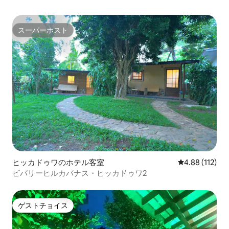
スーパーホスト
スーパーホスト
ヒッカドゥワのホテル客室
レビュー112件
4.88 (112)
ビバリーヒルカバナス・ヒッカドゥワ2
ゲストチョイス
ゲストチョイス