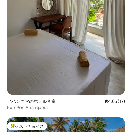
アハンガマのホテル客室
レビュー17件
4.65 (17)
PomPon Ahangama
ゲストチョイス
大好評のゲストチョイスです。