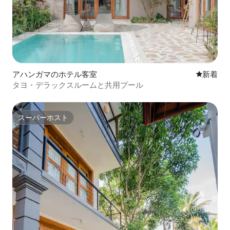
アハンガマのホテル客室
新しい宿
新着
タヨ・デラックスルームと共用プール
スーパーホスト
スーパーホスト