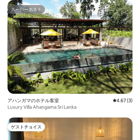
スーパーホスト
スーパーホスト
アハンガマのホテル客室
レビュー3件
4.67 (3)
Luxury Villa Ahangama Sri Lanka
ゲストチョイス
ゲストチョイス