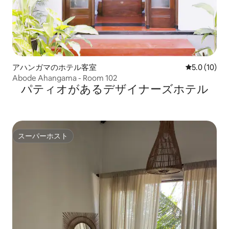
アハンガマのホテル客室
レビュー10
5.0 (10)
Abode Ahangama - Room 102
パティオがあるデ⁠ザ⁠イ⁠ナ⁠ー⁠ズホ⁠テ⁠ル
スーパーホスト
スーパーホスト