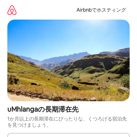
コ
ン
Airbnbでホスティング
テ
ン
ツ
に
ス
キ
ッ
プ
uMhlangaの長期滞在先
1か月以上の長期滞在にぴったりな、くつろげる宿泊先
を見つけましょう。