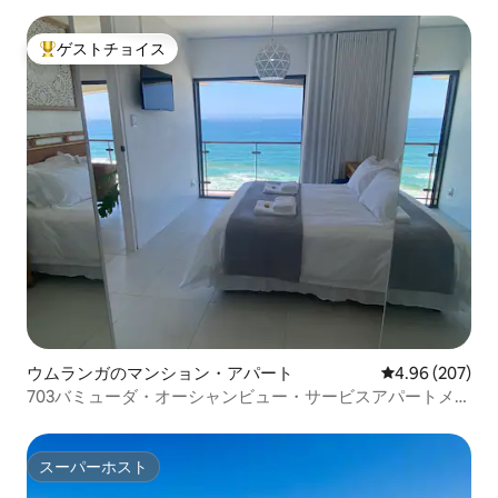
ゲストチョイス
大好評のゲストチョイスです。
ウムランガのマンション・アパート
レビュー207件
4.96 (207)
703バミューダ・オーシャンビュー・サービスアパートメン
ト
スーパーホスト
スーパーホスト