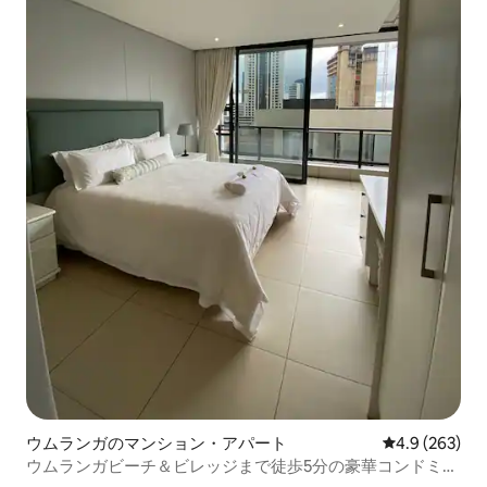
ウムランガのマンション・アパート
レビュー263
4.9 (263)
ウムランガビーチ＆ビレッジまで徒歩5分の豪華コンドミニ
アム