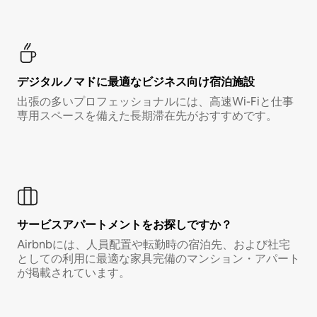
デジタルノマド⁠に最⁠適⁠なビ⁠ジ⁠ネ⁠ス⁠向⁠け宿⁠泊⁠施⁠設
出張の多いプロフェッショナルには、高速Wi-Fiと仕事
専用スペースを備えた長期滞在先がおすすめです。
サービスアパートメントをお探しですか？
Airbnbには、人員配置や転勤時の宿泊先、および社宅
としての利用に最適な家具完備のマンション・アパート
が掲載されています。