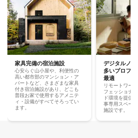
家具完備の宿⁠泊⁠施⁠設
デジタルノマド
多⁠いプ⁠ロ⁠フ⁠ェ⁠
心安らぐ山小屋や、利便性の
高い都市部のマンション・ア
最⁠適
パートなど、さまざまな家具
リモートワーク
付き宿泊施設があり、どこも
フェッショナル
普段お家で使用するアメニテ
ド環境を提供する
ィ・設備がすべてそろってい
事専用スペース
ます。
施設です。