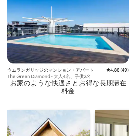
ウムランガリッジのマンション・アパート
レビュー49件
4.88 (49)
The Green Diamond - 大人4名、子供2名
お家のような快⁠適⁠さ⁠とお⁠得⁠な長⁠期⁠滞⁠在
料⁠金