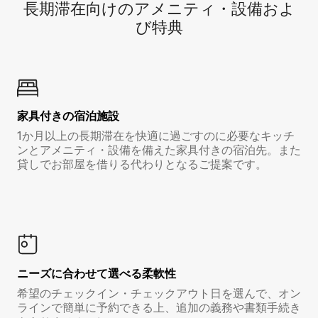
長期滞在向け⁠のア⁠メ⁠ニ⁠テ⁠ィ⁠・設⁠備⁠およ
び特⁠典
家具付き⁠の宿⁠泊⁠施⁠設
1か月以上の長期滞在を快適に過ごすのに必要なキッチ
ンとアメニティ・設備を備えた家具付きの宿泊先。また
貸しでお部屋を借りる代わりとなるご提案です。
ニーズに合わせて選べる柔軟性
希望のチェックイン・チェックアウト日を選んで、オン
ラインで簡単に予約できる上、追加の義務や書類手続き