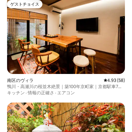
ゲストチョイス
ゲストチョイス
南区のヴィラ
レビュー58件
4.93 (58)
鴨川・高瀬川の桜並木絶景｜築100年京町家｜京都駅車7分
｜信楽焼風呂｜ 3LDK・2バス｜無料P
キッチン
·
情報の正確さ
·
エアコン