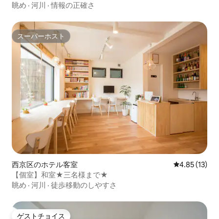
眺め
·
河川
·
情報の正確さ
スーパーホスト
スーパーホスト
西京区のホテル客室
レビュー13件
4.85 (13)
【個室】和室★三名様まで★
眺め
·
河川
·
徒歩移動のしやすさ
ゲストチョイス