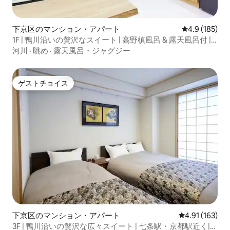
下京区のマンション・アパート
レビュー185
4.9 (185)
1F | 鴨川沿いの贅沢なスイート | 高野槙風呂 & 露天風呂付 |
七条駅・京都駅近く
河川
·
眺め
·
露天風呂・ジャグジー
ゲストチョイス
ゲストチョイス
下京区のマンション・アパート
レビュー163件
4.91 (163)
3F | 鴨川沿いの贅沢な広々スイート | 七条駅・京都駅近く|