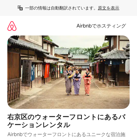
コ
一部の情報は自動翻訳されています。
原文を表示
ン
テ
ン
Airbnbでホスティング
ツ
に
ス
キ
ッ
プ
右京区のウォーターフロントにあるバ
ケーションレンタル
Airbnbでウォーターフロントにあるユニークな宿泊施