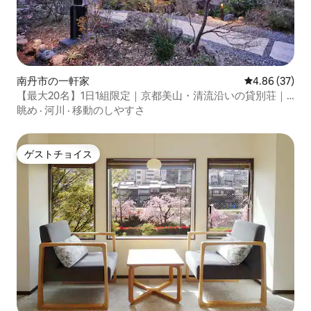
南丹市の一軒家
レビュー37件
4.86 (37)
【最大20名】1日1組限定｜京都美山・清流沿いの貸別荘｜
かやぶきの里まで車で5分｜京都ミヤマシキテイ
眺め
·
河川
·
移動のしやすさ
ゲストチョイス
ゲストチョイス