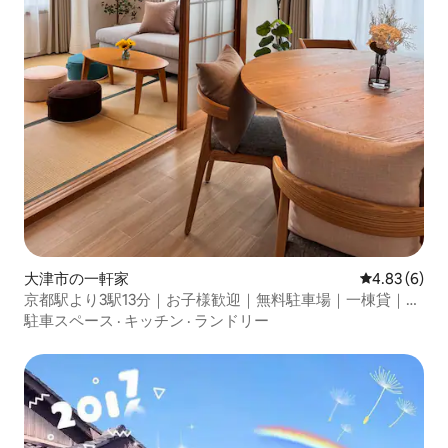
大津市の一軒家
レビュー6件
4.83 (6)
京都駅より3駅13分｜お子様歓迎｜無料駐車場｜一棟貸｜
2BR｜琵琶湖・瀬田川へ徒歩５分
駐車スペース
·
キッチン
·
ランドリー