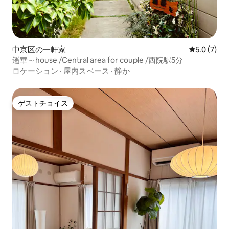
中京区の一軒家
レビュー7
5.0 (7)
遥華～house /Central area for couple /西院駅5分
ロケーション
·
屋内スペース
·
静か
ゲストチョイス
ゲストチョイス