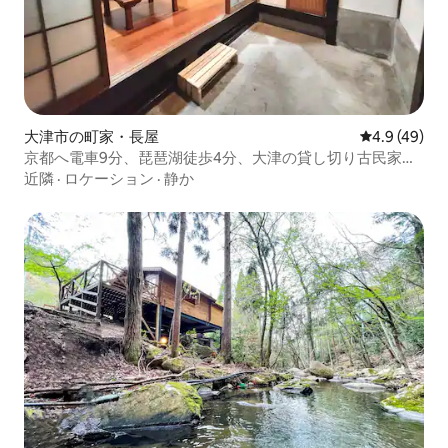
大津市の町家・長屋
レビュー49
4.9 (49)
京都へ電車9分、琵琶湖徒歩4分、大津の貸し切り古民家
Minpaku Yanoya
近隣
·
ロケーション
·
静か