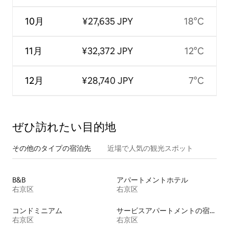
10月
¥27,635 JPY
18°C
11月
¥32,372 JPY
12°C
12月
¥28,740 JPY
7°C
ぜひ訪⁠れ⁠た⁠い目⁠的⁠地
その他のタ⁠イ⁠プ⁠の宿⁠泊⁠先
近場で人気の観光スポット
B&B
アパートメントホテル
右京区
右京区
コンドミニアム
サービスアパートメントの宿泊施設
右京区
右京区