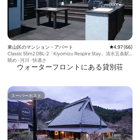
東山区のマンション・アパート
レビュー66件
4.97 (66)
Classic 55m2 DBL-2「Kiyomizu Respire Stay」清水五条駅
徒歩3分
眺め
·
河川
·
快適さ
ウォーターフロントにある貸別荘
スーパーホスト
スーパーホスト