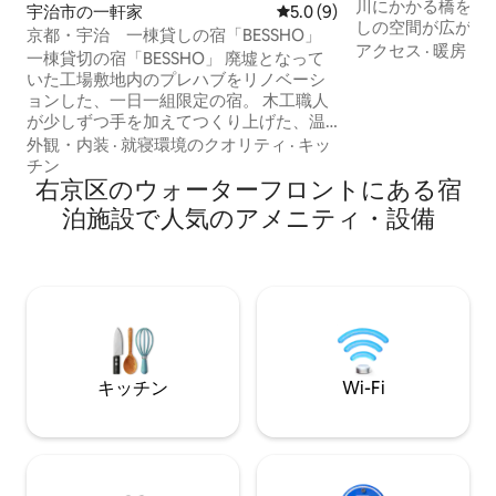
川にかかる橋を渡
宇治市の一軒家
レビュー9件、5つ星中5.0
5.0 (9)
しの空間が広がります。 延床1
京都・宇治 一棟貸しの宿「BESSHO」
8名様まで宿泊可能
アクセス
·
暖房
·
ア
一棟貸切の宿「BESSHO」 廃墟となって
プライベートな滞
いた工場敷地内のプレハブをリノベーシ
ます。浴室2つ、
ョンした、一日一組限定の宿。 木工職人
適性も抜群。全館
が少しずつ手を加えてつくり上げた、温
足元から暖かく過ごせま
もりある空間です。 かすかに響く木の
外観・内装
·
就寝環境のクオリティ
·
キッ
院」駅から徒歩6分
音、沈む夕日、山の静寂、鳥のさえずり
チン
大阪梅田へも直通
──自然と共に過ごす、穏やかな時間が流
右京区のウォーターフロントにある宿
パー「ライフ」、ド
れています。 日常を少し離れて、自然と
泊施設で人気のアメニティ・設備
ショップまで徒歩
ともに過ごすひとときをお楽しみくださ
交う商店街へも徒
い。 宿の北に続く林道では、かつて山を
身近に感じられます。 人気回転
切り開いた人々の足跡を感じられます。
ま寿司 壬生店」
併設のテラスでは、四季折々の自然を眺
内。旅の合間に気軽
めながらバーベキューも楽しめます。 観
ッチンには日本製
光やワーケーション、マインドフルネ
し、蛇口から直接
ス、家族や友人との滞在など、それぞれ
にはMUJI（無印
の“別所”として、思い思いの時間をお過
心地よい時間をお届けし
キッチン
Wi-Fi
ごしいただけます。 ◎ご利用にあたって
温もりに包まれた
のご案内 本施設はホテルや旅館のような
らしにとけこむよ
常駐スタッフによるサービスはご用意し
ださい。 11時以降と14時まで無料預か
ていない自然環境を活かした素朴な宿で
り。有料の市内荷
す。 敷地内の木工所から作業音が聞こえ
す。詳細はホスト