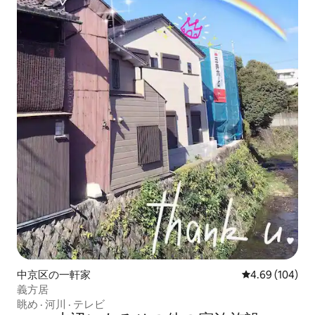
中京区の一軒家
レビュー104件
4.69 (104)
義方居
眺め
·
河川
·
テレビ