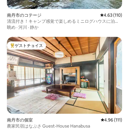
南丹市のコテージ
レビュー110件
4.63 (110)
清流付き！キャンプ感覚で楽しめるミニログハウスに泊ま
ろう!
眺め
·
河川
·
静か
ゲストチョイス
大好評のゲストチョイスです。
南丹市の個室
レビュー111
4.96 (111)
農家民宿はなぶさ Guest-House Hanabusa