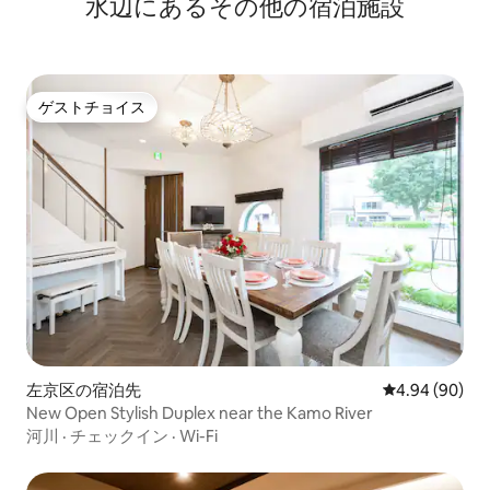
水辺にあるその他の宿泊施設
ゲストチョイス
ゲストチョイス
左京区の宿泊先
レビュー90件
4.94 (90)
New Open Stylish Duplex near the Kamo River
河川
·
チェックイン
·
Wi-Fi