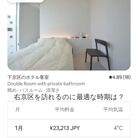
ゲストチョイス
下京区のホテル客室
レビュー18件
4.89 (18)
Double Room with private bathroom
眺め
·
バスルーム
·
清潔さ
右京区を訪⁠れ⁠るの⁠に最⁠適⁠な時⁠期⁠は⁠？
月
平均料金
平均気温
1月
¥23,213 JPY
4°C