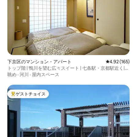
下京区のマンション・アパート
レビュー165件
4.92 (165)
トップ階 | 鴨川を望む広々スイート | 七条駅・京都駅近く|
高野槙風呂付
眺め
·
河川
·
屋内スペース
ゲストチョイス
大好評のゲストチョイスです。