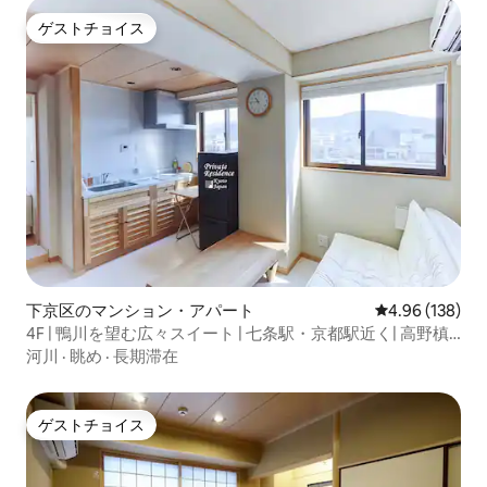
ゲストチョイス
ゲストチョイス
下京区のマンション・アパート
レビュー138件
4.96 (138)
4F | 鴨川を望む広々スイート | 七条駅・京都駅近く| 高野槙
風呂付
河川
·
眺め
·
長期滞在
ゲストチョイス
ゲストチョイス