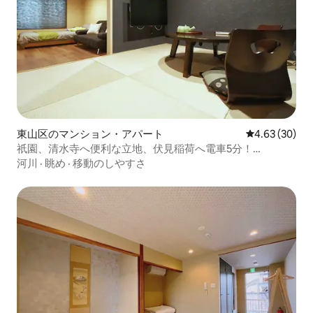
東山区のマンション・アパート
レビュー30件
4.63 (30)
祇園、清水寺へ便利な立地、伏見稲荷へ電車5分！
Cocoon101
河川
·
眺め
·
移動のしやすさ