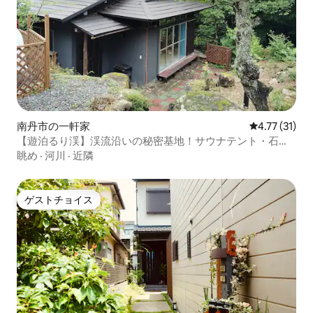
南丹市の一軒家
レビュー31件
4.77 (31)
【遊泊るり渓】渓流沿いの秘密基地！サウナテント・石
窯・BBQ・焚き火遊び放題
眺め
·
河川
·
近隣
ゲストチョイス
ゲストチョイス