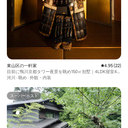
東山区の一軒家
レビュー22件
4.95 (22)
目前に鴨川京都タワー夜景を眺め150㎡别墅｜4LDK寝室4部
屋トイレ2か所｜10GWiFi家族最適
河川
·
眺め
·
外観・内装
スーパーホスト
スーパーホスト