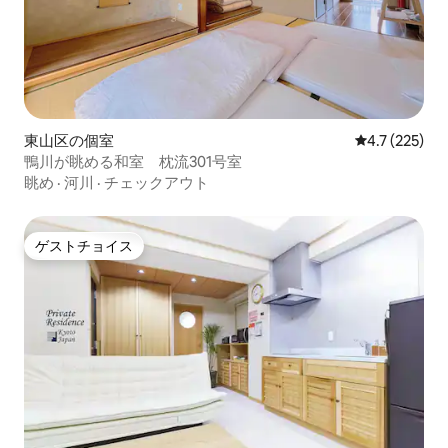
東山区の個室
レビュー225
4.7 (225)
鴨川が眺める和室 枕流301号室
眺め
·
河川
·
チェックアウト
ゲストチョイス
ゲストチョイス