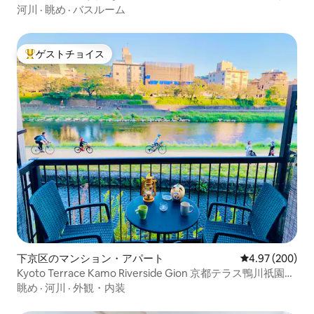
高野槙風呂付
河川
·
眺め
·
バスルーム
ゲストチョイス
大好評のゲストチョイスです。
下京区のマンション・アパート
レビュー200件
4.97 (200)
Kyoto Terrace Kamo Riverside Gion 京都テラス鴨川祇園、
クイーンベ.
眺め
·
河川
·
外観・内装