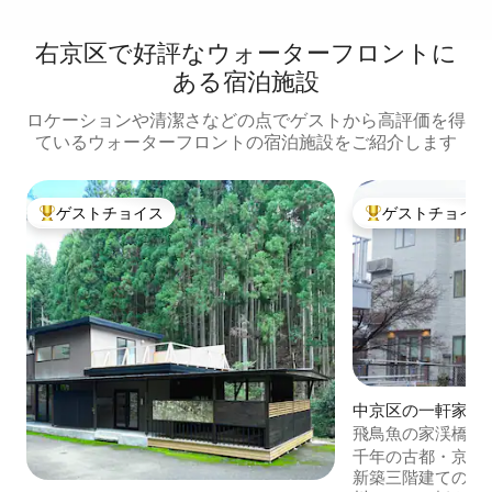
右京区で好評なウォーターフロントに
ある宿泊施設
ロケーションや清潔さなどの点でゲストから高評価を得
ているウォーターフロントの宿泊施設をご紹介します
ゲストチョイス
ゲストチョイス
大好評のゲストチョイスです。
大好評のゲストチ
中京区の一軒家
飛鳥魚の家渓橋｜
も快適｜家族旅に
千年の古都・京都
バス20分｜阪急西
新築三階建ての一