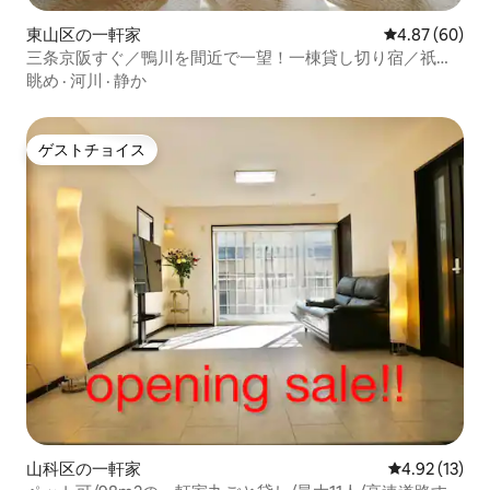
東山区の一軒家
レビュー60件
4.87 (60)
三条京阪すぐ／鴨川を間近で一望！一棟貸し切り宿／祇園
エリア／1週間以上の宿泊で長期割あり！
眺め
·
河川
·
静か
ゲストチョイス
ゲストチョイス
山科区の一軒家
レビュー13件
4.92 (13)