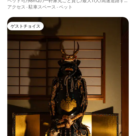
ペット可/98m2の一軒家丸ごと貸し/最大11人/高速道路す
ぐ/3LDK無料駐車場/京都駅まで１駅/
アクセス
·
駐車スペース
·
ペット
ゲストチョイス
ゲストチョイス