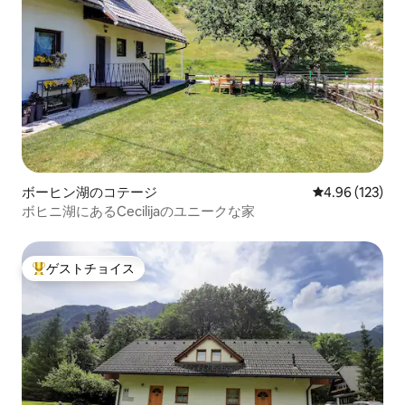
ボーヒン湖のコテージ
レビュー123件
4.96 (123)
ボヒニ湖にあるCecilijaのユニークな家
ゲストチョイス
大好評のゲストチョイスです。