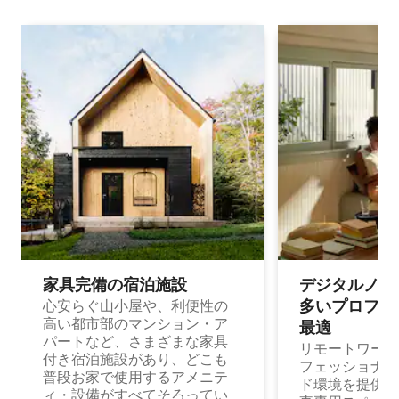
家具完備の宿⁠泊⁠施⁠設
デジタルノマド
多⁠いプ⁠ロ⁠フ⁠ェ⁠
心安らぐ山小屋や、利便性の
高い都市部のマンション・ア
最⁠適
パートなど、さまざまな家具
リモートワーク
付き宿泊施設があり、どこも
フェッショナル
普段お家で使用するアメニテ
ド環境を提供する
ィ・設備がすべてそろってい