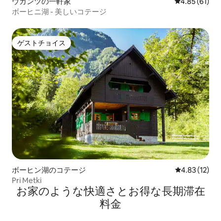
ウカンツの一軒家
レビュー61件
4.85 (61)
ボーヒニ湖 - 美しいコテージ
ゲストチョイス
ゲストチョイス
ボーヒン湖のコテージ
レビュー12件
4.83 (12)
Pri Metki
お家のような快⁠適⁠さ⁠とお⁠得⁠な長⁠期⁠滞⁠在
料⁠金