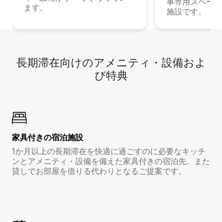
事専用スペース
ます。
施設です。
長期滞在向け⁠のア⁠メ⁠ニ⁠テ⁠ィ⁠・設⁠備⁠およ
び特⁠典
家具付き⁠の宿⁠泊⁠施⁠設
1か月以上の長期滞在を快適に過ごすのに必要なキッチ
ンとアメニティ・設備を備えた家具付きの宿泊先。また
貸しでお部屋を借りる代わりとなるご提案です。