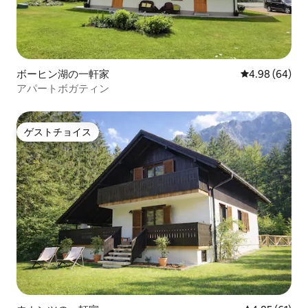
ボーヒン湖の一軒家
レビュー64件
4.98 (64)
アパートボガティン
ゲストチョイス
ゲストチョイス