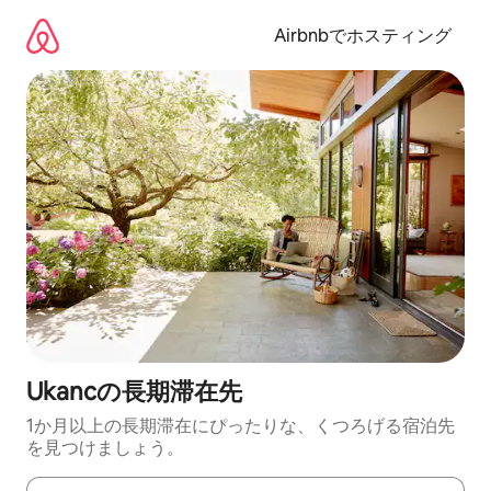
コ
ン
Airbnbでホスティング
テ
ン
ツ
に
ス
キ
ッ
プ
Ukancの長期滞在先
1か月以上の長期滞在にぴったりな、くつろげる宿泊先
を見つけましょう。