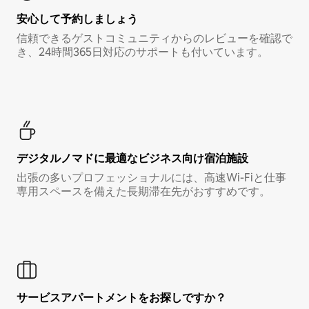
安心して予約しましょう
信頼できるゲストコミュニティからのレビューを確認で
き、24時間365日対応のサポートも付いています。
デジタルノマド⁠に最⁠適⁠なビ⁠ジ⁠ネ⁠ス⁠向⁠け宿⁠泊⁠施⁠設
出張の多いプロフェッショナルには、高速Wi-Fiと仕事
専用スペースを備えた長期滞在先がおすすめです。
サービスアパートメントをお探しですか？