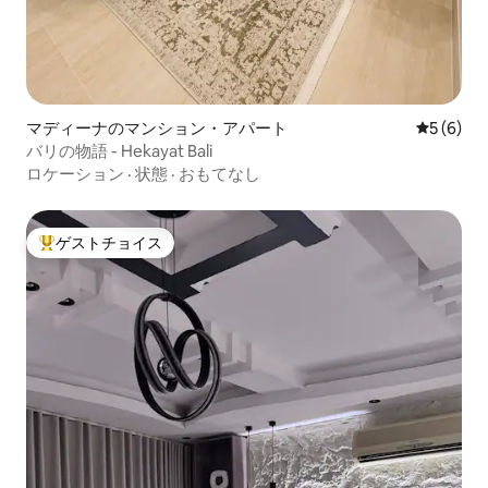
マディーナのマンション・アパート
レビュー
5 (6)
バリの物語 - Hekayat Bali
ロケーション
·
状態
·
おもてなし
ゲストチョイス
大好評のゲストチョイスです。