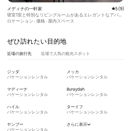
メディナの一軒家
レビュー
5 (9)
寝室1室と特別なリビングルームがあるエレガントなアパー
トメント
ロケーション
·
価格
·
屋内スペース
ぜひ訪⁠れ⁠た⁠い目⁠的⁠地
近場の旅行先
近場で人気の観光スポット
ジッダ
メッカ
バケーションレンタル
バケーションレンタル
マディーナ
Buraydah
バケーションレンタル
バケーションレンタル
ハイル
ターイフ
バケーションレンタル
バケーションレンタル
ヤンブー
さらに表示
バケーションレンタル