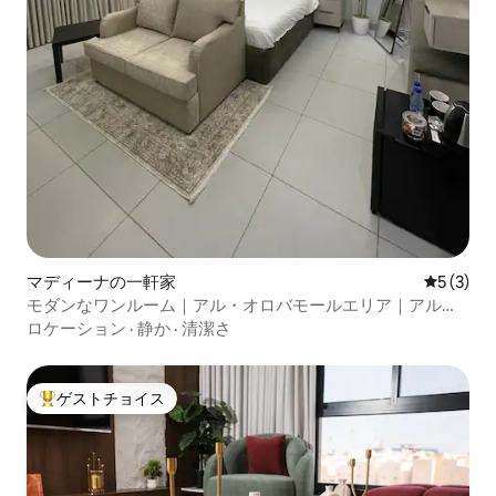
マディーナの一軒家
レビュー
5 (3)
モダンなワンルーム｜アル・オロバモールエリア｜アル・
マディーナ
ロケーション
·
静か
·
清潔さ
ゲストチョイス
大好評のゲストチョイスです。