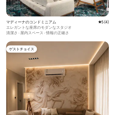
マディーナのコンドミニアム
レビュー
5 (4)
エレガントな座席のモダンなスタジオ
清潔さ
·
屋内スペース
·
情報の正確さ
ゲストチョイス
ゲストチョイス