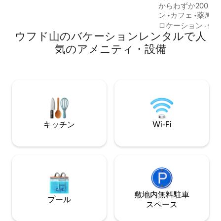
からわずか200メートル
الحرم والهدوء.
ン •カフェ •薬局 •ショッピングセンター •
スタジオの詳細： •1階にあります（エレ
ロケーション
·
価
ウフド山のバケーションレンタルで人
ベーターあり） •快適な座席 •豪華なキン
グサイズベッド •専用トイレ •高速Wi-
気のアメニティ・設備
Fi（最大100Mbps） •セルフチェック
•預言者の聖地からの場所：
約4 km、約9分。 •配達方法： Uber |
Karim | Jeeny •費用：わずか15〜30リヤ
ル（4〜8ドル） •私たちのサービスは24
時間利用可能で、
られない滞在を保
キッチン
Wi-Fi
敷地内無料駐⁠車
プール
ス⁠ペ⁠ー⁠ス