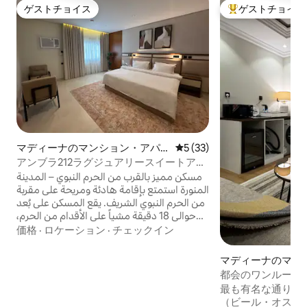
ゲストチョイス
ゲストチョイス
ゲストチョイス
大好評のゲストチ
マディーナのマンション・アパ
レビュー33件、5つ星中5つ
5 (33)
ート
アンブラ212ラグジュアリースイートアパ
ートメント、ハラムに近い
مسكن مميز بالقرب من الحرم النبوي – المدينة
المنورة استمتع بإقامة هادئة ومريحة على مقربة
من الحرم النبوي الشريف. يقع المسكن على بُعد
حوالي 18 دقيقة مشياً على الأقدام من الحرم،
مع توفر خيارات تنقّل سهلة وسريعة تناسب
価格
·
ロケーション
·
チェックイン
جميع الضيوف. يبعد المسكن فقط 3 إلى 5 دقائق
مشياً عن محطة عربات الجولف ودراجات كريم،
マディーナのマン
والتي تتيح لك الوصول إلى: • الحرم النبوي
パート
都会のワンルーム 
الشريف خلال 3 إلى 4 دقائق فقط • مسجد قباء
Sultana 10
最も有名な通りの
خلال 3 إلى 4 دقائق فقط الموقع مثالي للزوار
（ビール・オスマ
والمعتمرين الراغبين في الجمع بين القرب من