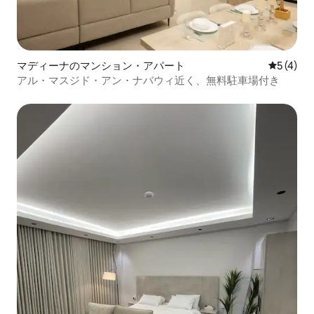
マディーナのマンション・アパート
レビュー
5 (4)
アル・マスジド・アン・ナバウィ近く、無料駐車場付き