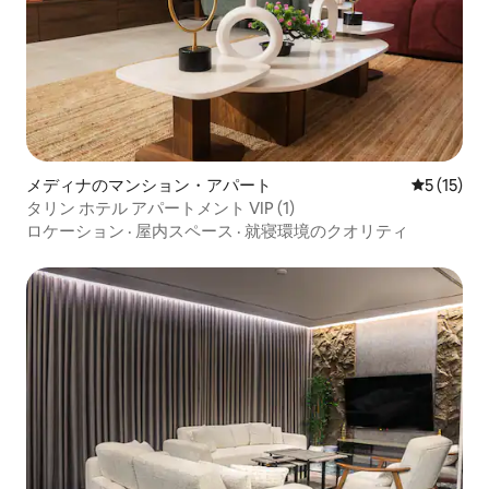
メディナのマンション・アパート
レビュー1
5 (15)
タリン ホテル アパートメント VIP (1)
ロケーション
·
屋内スペース
·
就寝環境のクオリティ