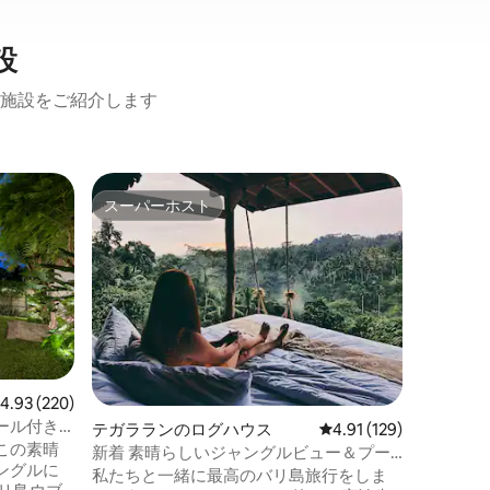
設
施設をご紹介します
ウブドの
スーパーホスト
ゲスト
スーパーホスト
ゲスト
のどかな
ル
このジャ
ルに最適
でスクータ
ッドルー
ールがあ
価格
·
眺
しむこと
スした雰
ブドでの
レビュー220件、5つ星中4.93つ星の平均評価
4.93 (220)
のように
ール付き
テガラランのログハウス
レビュー129件、5つ星
4.91 (129)
リ島の自
この素晴
的アトラ
新着 素晴らしいジャングルビュー＆プー
ングルに
す。そし
ル#Beyond heaven 3
私たちと一緒に最高のバリ島旅行をしま