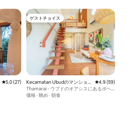
ゲストチョイス
ゲストチョイス
レビュー27件、5つ星中5.0つ星の平均評価
5.0 (27)
Kecamatan Ubudのマンショ
レビュー59件、5つ星
4.9 (59)
ン・アパート
Thamarai - ウブドのオアシスにあるボヘ
ミアンな素朴なロフト
価格
·
眺め
·
朝食