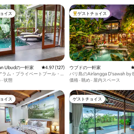
ョイス
ゲストチョイス
ョイス
大好評のゲストチョイスです。
中4.96つ星の平均評価
tan Ubudの一軒家
レビュー127件、5つ星中4.97つ星の平均評価
4.97 (127)
ウブドの一軒家
アラム・プライベートプール・
バリ島のAirlangga D'sawah by B
ウブドの村での滞在
め
·
状態
価格
·
眺め
·
屋内スペース
ョイス
ゲストチョイス
ョイス
ゲストチョイス