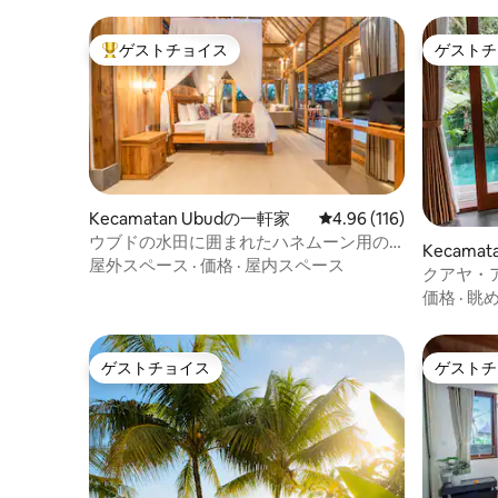
ゲストチョイス
ゲストチ
大好評のゲストチョイスです。
ゲストチ
Kecamatan Ubudの一軒家
レビュー116件、5つ星
4.96 (116)
ウブドの水田に囲まれたハネムーン用の
Kecama
木造の家
屋外スペース
·
価格
·
屋内スペース
クアヤ・
ヴィラ
価格
·
眺
ゲストチョイス
ゲストチ
ゲストチョイス
ゲストチ