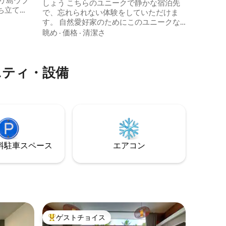
北部の山
しょう こちらのユニークで静かな宿泊先
ち立て
で、忘れられない体験をしていただけま
を楽しめ
す。 自然愛好家のためにこのユニークな
家をデザインしました。自然の中に滞在
眺め
·
価格
·
清潔さ
モロッコ
しているような気分になれます。ベッド
ラクゼー
をバルコニーに引き出すことができ、最
りのある
も美しい夕日とジャングルを楽しむこと
ニティ・設備
ができます。 ベッドの横には素晴らしい
クなキャ
大きな湯船があります（フラワーバスに
で、リラ
は追加料金がかかります） ブランコとハ
い。
ンモックもあります。 プライベートな自
然デザインのプールもあります。
⁠車ス⁠ペ⁠ー⁠ス
エアコン
ト
ゲストチョイス
大好評のゲストチョイスです。