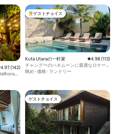
ゲストチョイス
大好評のゲストチョイスです。
Kuta Utaraの一軒家
レビュー113件、5つ星
4.98 (113)
チャングーのハネムーンに最適なロケー
レビュー142件、5つ星中4.97つ星の平均評価
4.97 (142)
ション！
眺め
·
価格
·
ランドリー
alihora：
ゲストチョイス
ゲストチョイス