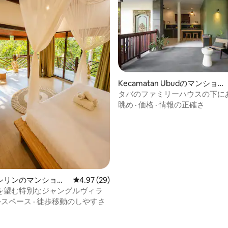
Kecamatan Ubudのマンショ
ン・アパート
タバのファミリーハウスの下に
ィックスタジオ
眺め
·
価格
·
情報の正確さ
シリンのマンショ
レビュー29件、5つ星中4.97つ星の平均評価
4.97 (29)
ート
を望む特別なジャングルヴィラ
外スペース
·
徒歩移動のしやすさ
中4.84つ星の平均評価