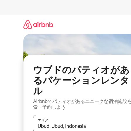
コ
ン
テ
ン
ツ
に
ス
キ
ッ
プ
ウブドのパティオがあ
るバケーションレンタ
ル
Airbnbでパティオがあるユニークな宿泊施設
索・予約しよう
エリア
検索結果が表示されたら、上下の矢印キーを使っ