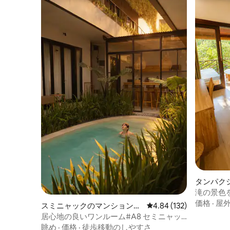
タンパク
ン・アパ
滝の景色
価格
·
屋
スミニャックのマンション・
レビュー132件、5つ星
4.84 (132)
アパート
居心地の良いワンルーム#A8 セミニャッ
ク中心部+コワーキングスペース
眺め
·
価格
·
徒歩移動のしやすさ