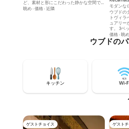
ど、素材と形にこだわった静かな空間で
モダンな
す。屋外での暮らしを楽しめる、新しい
眺め
·
価格
·
近隣
ンビュー
ウブドの
形のリマサン。 人目から離れた場所（40
トヴィラ
歩）にありながら、カフェからもすぐの
ュアリー
距離にあります。 カップルや小さなファ
す。 3
ミリーにぴったりです。寝室は壁で囲ま
熱帯の渓
価格
·
眺
れており、エアコンが備わっています。
ウブドのパ
ル、木の
リビングスペースは外気に開放されたま
お酒を楽
まです。 車でのアクセスはできません。
ています。 ヴィラは、モダンなデ
ビンタンで降りて、徒歩5分でお部屋に向
とシック
かいます。 Studio Magnoliaが法令に従っ
そして居
て管理しています。税込み。ゲスト登録
くさんあ
が必要です。
れ家を体
約して、
キッチン
Wi-F
い！
ゲストチョイス
ゲストチ
ゲストチョイス
ゲストチ