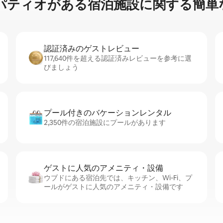
⁠ィ⁠オ⁠が⁠あ⁠る宿⁠泊⁠施⁠設⁠に関⁠す⁠る簡⁠単⁠
認証済みのゲ⁠ス⁠ト⁠レ⁠ビ⁠ュ⁠ー
117,640件を超える認証済みレビューを参考に選
びましょう
プール付きのバ⁠ケ⁠ー⁠シ⁠ョ⁠ンレ⁠ン⁠タ⁠ル
2,350件の宿泊施設にプールがあります
ゲストに人⁠気⁠のア⁠メ⁠ニ⁠テ⁠ィ・設⁠備
ウブドにある宿泊先では、キッチン、Wi-Fi、プ
ールがゲストに人気のアメニティ・設備です