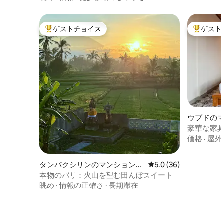
ゲストチョイス
ゲス
大好評のゲストチョイスです。
大好評の
ウブドの
ト
豪華な家
価格
·
屋
タンパクシリンのマンション・
レビュー36件、5つ星
5.0 (36)
アパート
本物のバリ：火山を望む田んぼスイート
眺め
·
情報の正確さ
·
長期滞在