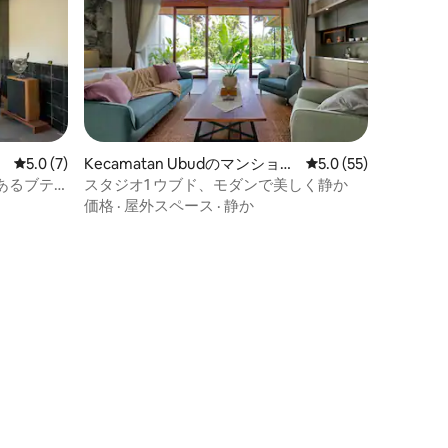
レビュー7件、5つ星中5.0つ星の平均評価
5.0 (7)
Kecamatan Ubudのマンショ
レビュー55件、5つ
5.0 (55)
ン・アパート
あるブテ
スタジオ1 ウブド、モダンで美しく静か
価格
·
屋外スペース
·
静か