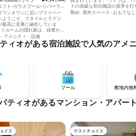
囲まれています。 ヴィラは、バリ島ウブ
ドの高級な宿泊施設の基準を打
ロフト•ガラスプール•リバーラビ
る、平和と魅惑的な熱帯の景色
眺め
·
屋外スペース
·
おもてなし
ダウンタウンに近いプライベー
るプライベートな聖域です。 建築家は、
へようこそ。スタイルとラグジ
エレガンスと機能性を重視した
が最高に見事に融合していま
風と日本風のインテリアで、リ
ベッドルームの隠れ家は、緑豊かな
ションと集まりのための思いや
谷の端にあり、ガラス底のプー
め
·
アメニティ・設備
空間をデザインしました。 プールに飛び
ティオがある宿泊施設で人気のアメ
上のヨガデッキ、お気に入りの
込んで、ベランダでロマンチッ
しむための隠れ家的バーを備え
ンドルライトディナーを楽しん
ザイン
ックスして、思い切ってくださ
な家具、地元のアートワーク、
心地の良い隠れ家的な場所がた
ります。 町で最もおしゃれな隠
験しに来てください。今すぐ予
究極の逃避行をお楽しみくださ
i
プール
敷地内無料駐
パティオがあるマンション・アパー
ョイス
ゲストチョイス
ョイス
ゲストチョイス