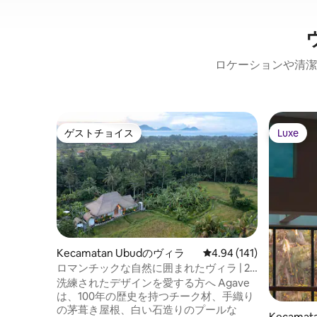
ロケーションや清潔
ゲストチョイス
Luxe
ゲストチョイス
Luxe
Kecamatan Ubudのヴィラ
レビュー141件、5つ星
4.94 (141)
ロマンチックな自然に囲まれたヴィラ | 2
ベッドルーム以上・柔軟な対応・専用プ
洗練されたデザインを愛する方へ Agave
ール
は、100年の歴史を持つチーク材、手織り
の茅葺き屋根、白い石造りのプールな
Kecama