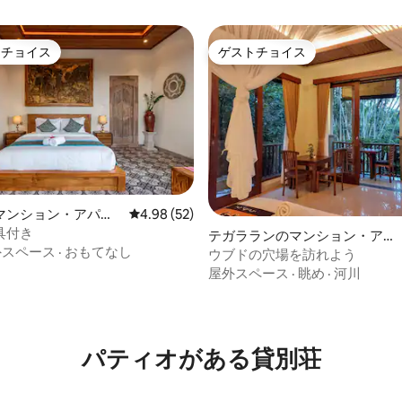
トチョイス
ゲストチョイス
ゲストチョイスです。
ゲストチョイス
マンション・アパー
レビュー52件、5つ星中4.98つ星の平均評価
4.98 (52)
具付き
テガラランのマンション・アパ
外スペース
·
おもてなし
ート
ウブドの穴場を訪れよう
屋外スペース
·
眺め
·
河川
中5.0つ星の平均評価
パティオがある貸別荘