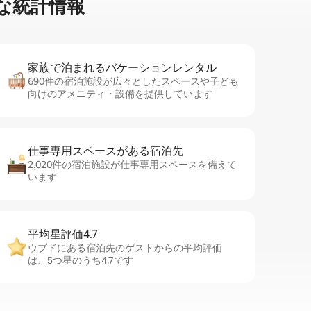
な統⁠計⁠情⁠報
家族で泊まれるバ⁠ケ⁠ー⁠シ⁠ョ⁠ンレ⁠ン⁠タ⁠ル
690件の宿泊施設が広々としたスペースや子ども
向けのアメニティ・設備を提供しています
仕事専用ス⁠ペ⁠ー⁠スがあ⁠る宿⁠泊⁠先
2,020件の宿泊施設が仕事専用スペースを備えて
います
平均星評価4.7
ウブドにある宿泊先のゲストからの平均評価
は、5つ星のうち4.7です