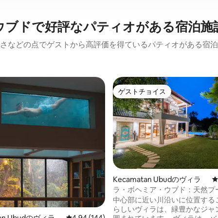
ウブドで好評なパティオがある宿泊施
さなどの点でゲストから高評価を得ているパティオがある宿泊
ゲストチョイス
ゲストチョイス
中4.94つ星の平均評価
Kecamatan Ubudのヴィラ
ラ・ボヘミア・ウブド：天然プ
の豪華な4寝室ヴィラ
中心部に近い川沿いに位置する
らしいヴィラは、緑豊かなジャ
tan Ubudのヴィラ
レビュー144件、5つ星中4.94つ星の平均評価
4.94 (144)