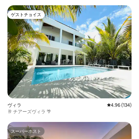
ゲストチョイス
ゲストチョイス
ヴィラ
レビュー134件
4.96 (134)
🥂 チアーズヴィラ 🌴
スーパーホスト
スーパーホスト