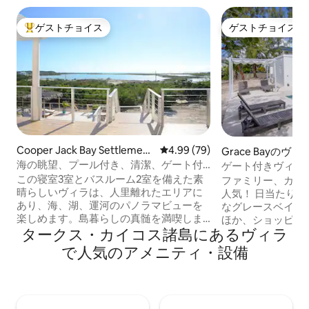
ゲストチョイス
ゲストチョイス
大好評のゲストチョイスです。
ゲストチョイス
Cooper Jack Bay Settlement
レビュー79件、5つ星中4.99
4.99 (79)
Grace Bayのヴィ
のヴィラ
海の眺望、プール付き、清潔、ゲート付
ゲート付きヴィラ
き、オーシャンシークレット
グレースベイビー
この寝室3室とバスルーム2室を備えた素
ファミリー、カッ
晴らしいヴィラは、人里離れたエリアに
人気！ 日当たりの良い専用プール。有名
あり、海、湖、運河のパノラマビューを
なグレースベイビ
楽しめます。島暮らしの真髄を満喫しま
ほか、ショッピン
タークス・カイコス諸島にあるヴィラ
しょう。グレースベイビーチまで車で7分
トライフも楽しめます。 「素
です。または、専用プールで泳ぐことも
間です！屋外と屋
で人気のアメニティ・設備
できます。ヴィラには、エアコン、洗濯
わせと快適なベラ
機、乾燥機が備わっています。食料品の
た。」 米国オハ
買い出しやツアーなどの手配をお手伝い
ヴィラは、4軒し
するコンシェルジュがいます。レンタカ
ト付きの通りの静