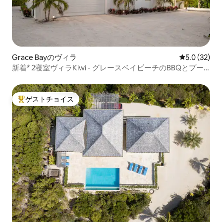
Grace Bayのヴィラ
レビュー32
5.0 (32)
新着* 2寝室ヴィラKiwi - グレースベイビーチのBBQとプー
ル
ゲストチョイス
大好評のゲストチョイスです。