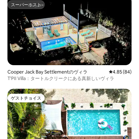
スーパーホスト
スーパーホスト
Cooper Jack Bay Settlementのヴィラ
レビュー84件
4.85 (84)
T'PII Villa：タートルクリークにある真新しいヴィラ
ゲストチョイス
ゲストチョイス