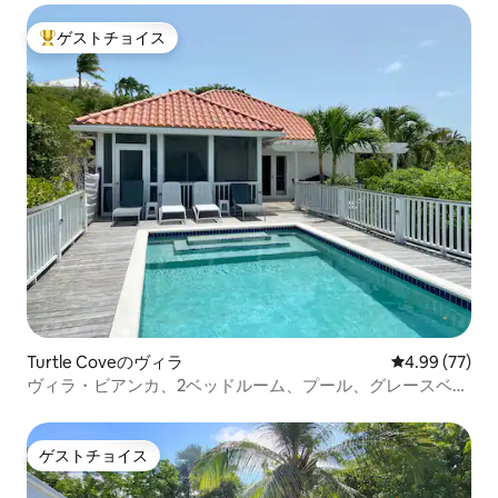
ゲストチョイス
大好評のゲストチョイスです。
Turtle Coveのヴィラ
レビュー77件
4.99 (77)
ヴィラ・ビアンカ、2ベッドルーム、プール、グレースベイ
ビーチまで徒歩5分
ゲストチョイス
ゲストチョイス