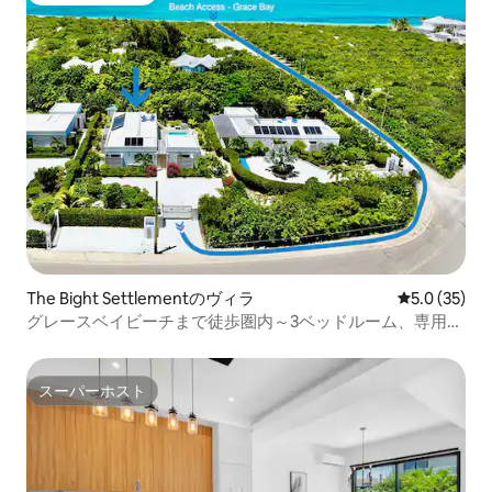
The Bight Settlementのヴィラ
レビュー35
5.0 (35)
グレースベイビーチまで徒歩圏内～3ベッドルーム、専用バ
スルーム
スーパーホスト
スーパーホスト