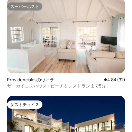
スーパーホスト
スーパーホスト
Providencialesのヴィラ
レビュー32件
4.84 (32)
ザ・カイコスハウス - ビーチ＆レストランまで5分！
ゲストチョイス
ゲストチョイス