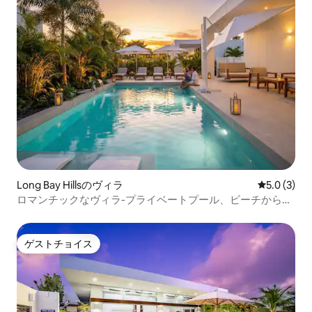
Long Bay Hillsのヴィラ
レビュー3
5.0 (3)
ロマンチックなヴィラ-プライベートプール、ビーチから数
歩
ゲストチョイス
ゲストチョイス