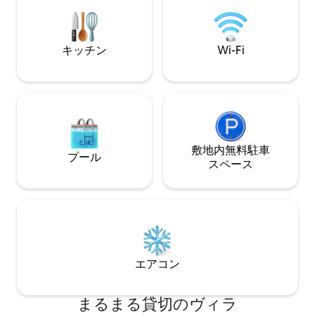
ーのオプションもご用意しております。
佇んでいます！リ
さらに、受賞歴を誇る有名人向けのプラ
クテル、お気に入
イベートシェフのサービスもご利用いた
最適な専用プールが特徴
だけます。シェフは、お客様のご到着前
れ家。荷物を下ろ
キッチン
Wi-Fi
にお食事を用意したり、プールでフロー
て、楽しんでくださ
ティング・ブレックファストやブランチ
しょう！
をお楽しみいただけるようにしたりしま
す。
敷地内無料駐⁠車
プール
ス⁠ペ⁠ー⁠ス
エアコン
まるまる貸切のヴィラ