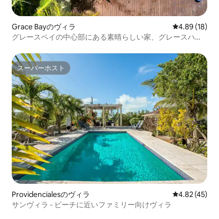
Grace Bayのヴィラ
レビュー18件
4.89 (18)
グレースベイの中心部にある素晴らしい家、グレースハウ
ス
スーパーホスト
スーパーホスト
Providencialesのヴィラ
レビュー45件
4.82 (45)
サンヴィラ - ビーチに近いファミリー向けヴィラ