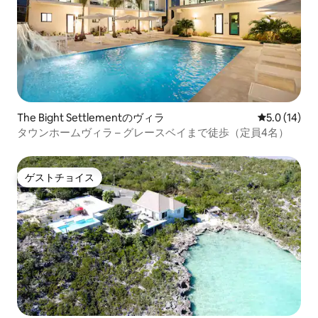
The Bight Settlementのヴィラ
レビュー14
5.0 (14)
タウンホームヴィラ – グレースベイまで徒歩（定員4名）
ゲストチョイス
ゲストチョイス