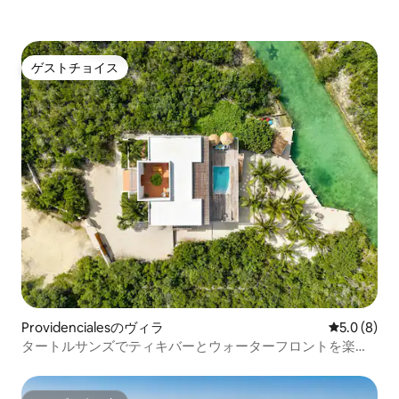
ゲストチョイス
ゲストチョイス
Providencialesのヴィラ
レビュー8
5.0 (8)
タートルサンズでティキバーとウォーターフロントを楽し
もう！