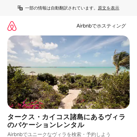
コ
一部の情報は自動翻訳されています。
原文を表示
ン
テ
ン
Airbnbでホスティング
ツ
に
ス
キ
ッ
プ
タークス・カイコス諸島にあるヴィラ
のバケーションレンタル
Airbnbでユニークなヴィラを検索・予約しよう