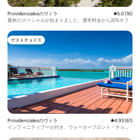
Providencialesのヴィラ
レビュー16
5.0 (16)
夏秋のスペシャルが始まりました。通常料金から20%オフ
ゲストチョイス
ゲストチョイス
Providencialesのヴィラ
レビュー61件
4.93 (61)
インフィニティプール付き、ウォーターフロント・チョー
クサウンド・オアシス