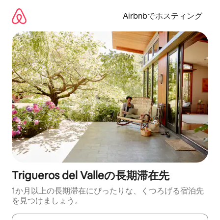
コ
ン
Airbnbでホスティング
テ
ン
ツ
に
ス
キ
ッ
プ
Trigueros del Valleの長期滞在先
1か月以上の長期滞在にぴったりな、くつろげる宿泊先
を見つけましょう。