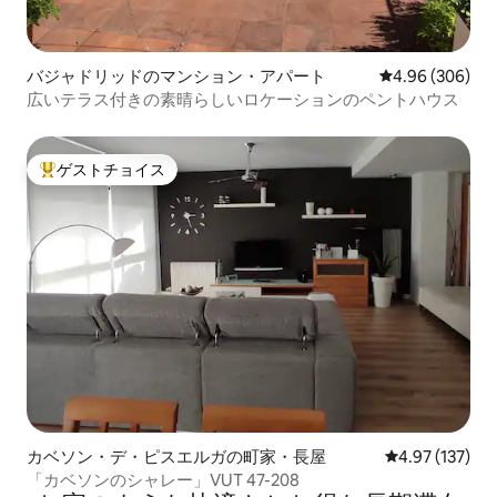
バジャドリッドのマンション・アパート
レビュー306件
4.96 (306)
広いテラス付きの素晴らしいロケーションのペントハウス
ゲストチョイス
大好評のゲストチョイスです。
カベソン・デ・ピスエルガの町家・長屋
レビュー137件
4.97 (137)
「カベソンのシャレー」VUT 47-208