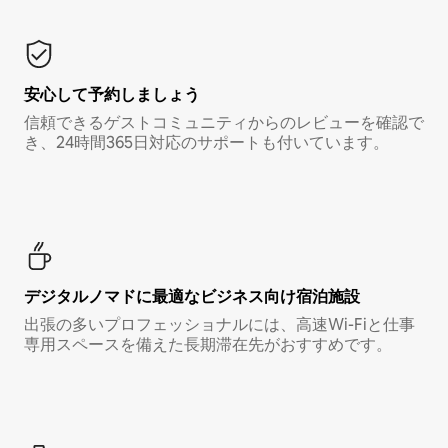
安心して予約しましょう
信頼できるゲストコミュニティからのレビューを確認で
き、24時間365日対応のサポートも付いています。
デジタルノマド⁠に最⁠適⁠なビ⁠ジ⁠ネ⁠ス⁠向⁠け宿⁠泊⁠施⁠設
出張の多いプロフェッショナルには、高速Wi-Fiと仕事
専用スペースを備えた長期滞在先がおすすめです。