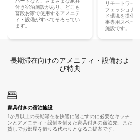
パートなど、さまざまな家具
リモートワーク
付き宿泊施設があり、どこも
フェッショナル
普段お家で使用するアメニテ
ド環境を提供する
ィ・設備がすべてそろってい
事専用スペース
ます。
施設です。
長期滞在向け⁠のア⁠メ⁠ニ⁠テ⁠ィ⁠・設⁠備⁠およ
び特⁠典
家具付き⁠の宿⁠泊⁠施⁠設
1か月以上の長期滞在を快適に過ごすのに必要なキッチ
ンとアメニティ・設備を備えた家具付きの宿泊先。また
貸しでお部屋を借りる代わりとなるご提案です。