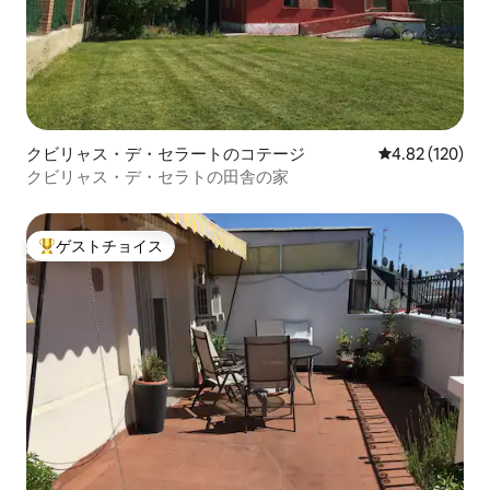
クビリャス・デ・セラートのコテージ
レビュー120件
4.82 (120)
クビリャス・デ・セラトの田舎の家
ゲストチョイス
大好評のゲストチョイスです。