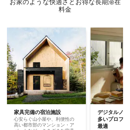
お家のような快⁠適⁠さ⁠とお⁠得⁠な長⁠期⁠滞⁠在
料⁠金
家具完備の宿⁠泊⁠施⁠設
デジタルノマド
多⁠いプ⁠ロ⁠フ⁠ェ⁠
心安らぐ山小屋や、利便性の
高い都市部のマンション・ア
最⁠適