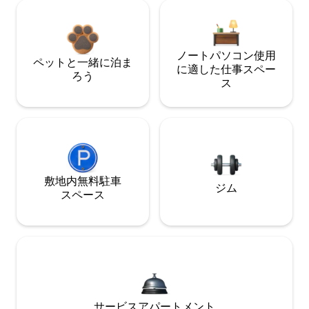
ノートパソコン使用
ペットと一緒に泊ま
に適した仕事スペー
ろう
ス
敷地内無料駐⁠車
ジム
ス⁠ペ⁠ー⁠ス
サービスアパートメント