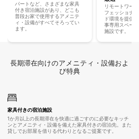
パートなど、さまざまな家具
リモートワーク
付き宿泊施設があり、どこも
フェッショナル
普段お家で使用するアメニテ
ド環境を提供する
ィ・設備がすべてそろってい
事専用スペース
ます。
施設です。
長期滞在向け⁠のア⁠メ⁠ニ⁠テ⁠ィ⁠・設⁠備⁠およ
び特⁠典
家具付き⁠の宿⁠泊⁠施⁠設
1か月以上の長期滞在を快適に過ごすのに必要なキッチ
ンとアメニティ・設備を備えた家具付きの宿泊先。また
貸しでお部屋を借りる代わりとなるご提案です。