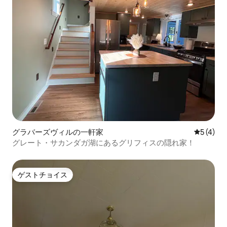
グラバーズヴィルの一軒家
レビュー
5 (4)
グレート・サカンダガ湖にあるグリフィスの隠れ家！
ゲストチョイス
ゲストチョイス