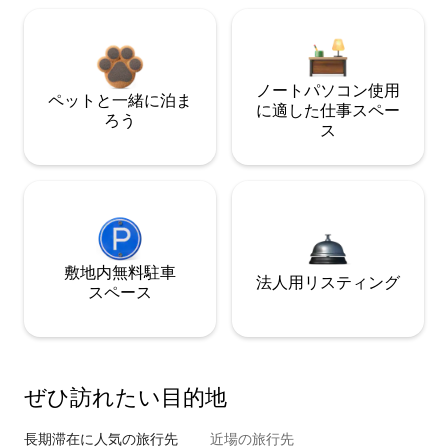
ノートパソコン使用
ペットと一緒に泊ま
に適した仕事スペー
ろう
ス
敷地内無料駐⁠車
法人用リスティング
ス⁠ペ⁠ー⁠ス
ぜひ訪⁠れ⁠た⁠い目⁠的⁠地
長期滞在に人気の旅行先
近場の旅行先