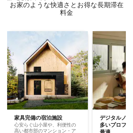
お家のような快⁠適⁠さ⁠とお⁠得⁠な長⁠期⁠滞⁠在
料⁠金
家具完備の宿⁠泊⁠施⁠設
デジタルノマド
多⁠いプ⁠ロ⁠フ⁠ェ⁠
心安らぐ山小屋や、利便性の
高い都市部のマンション・ア
最⁠適