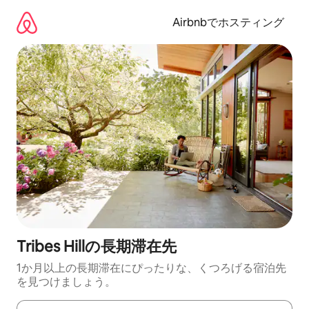
コ
ン
Airbnbでホスティング
テ
ン
ツ
に
ス
キ
ッ
プ
Tribes Hillの長期滞在先
1か月以上の長期滞在にぴったりな、くつろげる宿泊先
を見つけましょう。