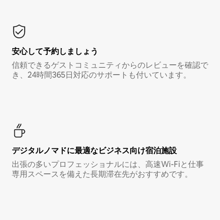
安心して予約しましょう
信頼できるゲストコミュニティからのレビューを確認で
き、24時間365日対応のサポートも付いています。
デジタルノマド⁠に最⁠適⁠なビ⁠ジ⁠ネ⁠ス⁠向⁠け宿⁠泊⁠施⁠設
出張の多いプロフェッショナルには、高速Wi-Fiと仕事
専用スペースを備えた長期滞在先がおすすめです。