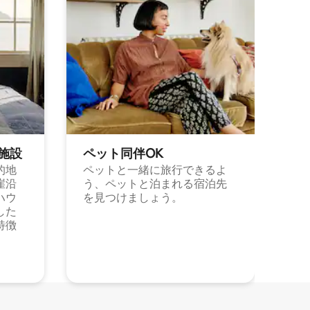
施⁠設
ペット同⁠伴OK
的地
ペットと一緒に旅行できるよ
崖沿
う、ペットと泊まれる宿泊先
ハウ
を見つけましょう。
した
特徴