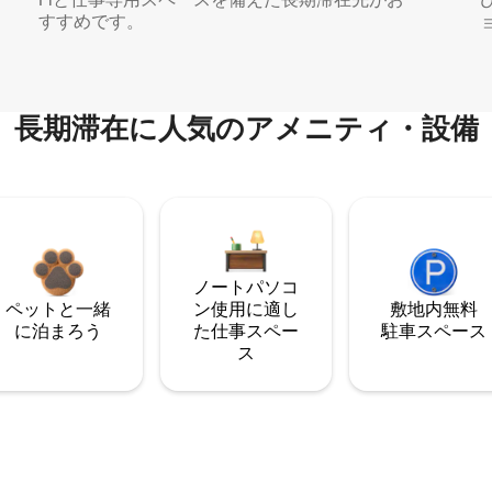
すすめです。
長期滞在に人気のアメニティ・設備
ノートパソコ
ペットと一緒
ン使用に適し
敷地内無料
に泊まろう
た仕事スペー
駐⁠車ス⁠ペ⁠ー⁠ス
ス