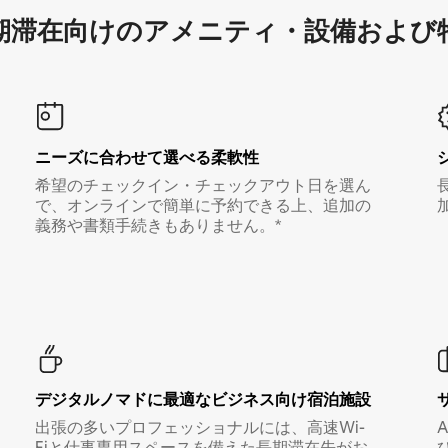
滞在向け⁠のア⁠メ⁠ニ⁠テ⁠ィ⁠・設⁠備⁠および
ニーズに合わせて選べる柔軟性
希望のチェックイン・チェックアウト日を選ん
で、オンラインで簡単に予約できる上、追加の
義務や書類手続きもありません。*
デジタルノマド⁠に最⁠適⁠なビ⁠ジ⁠ネ⁠ス⁠向⁠け宿⁠泊⁠施⁠設
出張の多いプロフェッショナルには、高速Wi-
Fiと仕事専用スペースを備えた長期滞在先がお