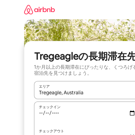
コ
ン
テ
ン
ツ
に
ス
キ
ッ
Tregeagleの長期滞在
プ
1か月以上の長期滞在にぴったりな、くつろげ
宿泊先を見つけましょう。
エリア
検索結果が表示されたら、上下の矢印キーを使っ
チェックイン
チェックアウト