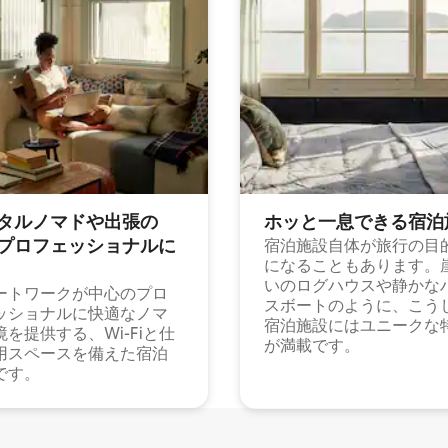
タルノマドや出⁠張⁠の
ホッと一⁠息⁠で⁠き⁠る宿⁠泊
⁠ロ⁠フ⁠ェ⁠ッ⁠シ⁠ョ⁠ナ⁠ル⁠に
宿泊施設自体が旅行の目
になることもあります。
いのログハウスや静かな
ートワークが中心のプロ
スボートのように、こう
ッショナルに快適なノマ
宿泊施設にはユニークな
境を提供する、Wi-Fiと仕
が満載です。
用スペースを備えた宿泊
です。