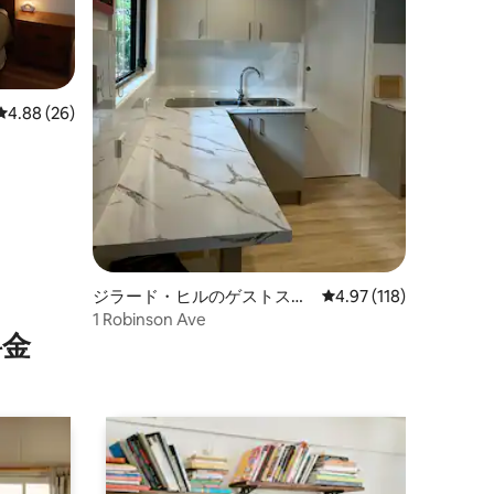
レビュー26件、5つ星中4.88つ星の平均評価
4.88 (26)
ジラード・ヒルのゲストスイ
レビュー118件、5つ星
4.97 (118)
ート
1 Robinson Ave
⁠金