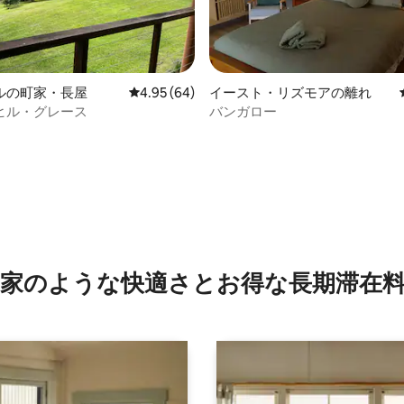
4.88つ星の平均評価
ルの町家・長屋
レビュー64件、5つ星中4.95つ星の平均評価
4.95 (64)
イースト・リズモアの離れ
ヒル・グレース
バンガロー
家のような快⁠適⁠さ⁠とお⁠得⁠な長⁠期⁠滞⁠在料