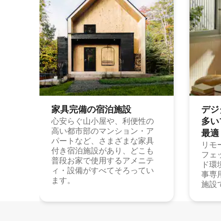
家具完備の宿⁠泊⁠施⁠設
デジ
多⁠いプ
心安らぐ山小屋や、利便性の
高い都市部のマンション・ア
最⁠適
パートなど、さまざまな家具
リモ
付き宿泊施設があり、どこも
フェ
普段お家で使用するアメニテ
ド環
ィ・設備がすべてそろってい
事専
ます。
施設