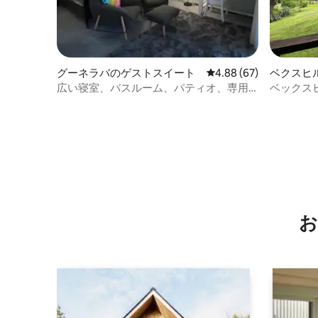
グーネラバのゲストスイート
レビュー67件、5つ星中
4.88 (67)
ベクスヒ
広い寝室、バスルーム、パティオ、専用
ベックス
アクセス
お