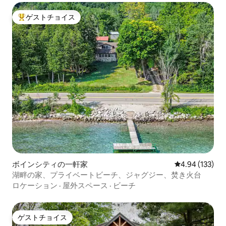
ゲストチョイス
大好評のゲストチョイスです。
ボインシティの一軒家
レビュー133件
4.94 (133)
湖畔の家、プライベートビーチ、ジャグジー、焚き火台
ロケーション
·
屋外スペース
·
ビーチ
ゲストチョイス
ゲストチョイス