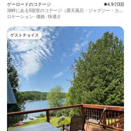
ゲーロードのコテージ
レビュー133
4.9 (133)
湖畔にある5寝室のコテージ（露天風呂・ジャグジー・カヤ
ック付き）
ロケーション
·
価格
·
快適さ
ゲストチョイス
ゲストチョイス