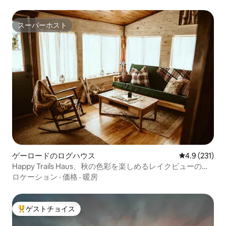
スーパーホスト
スーパーホスト
ゲーロードのログハウス
レビュー231
4.9 (231)
Happy Trails Haus、秋の色彩を楽しめるレイクビューのキ
ャビン
ロケーション
·
価格
·
暖房
ゲストチョイス
大好評のゲストチョイスです。