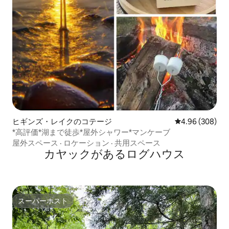
ヒギンズ・レイクのコテージ
レビュー308件
4.96 (308)
*高評価*湖まで徒歩*屋外シャワー*マンケーブ
屋外スペース
·
ロケーション
·
共用スペース
カヤックがあるログハウス
スーパーホスト
スーパーホスト