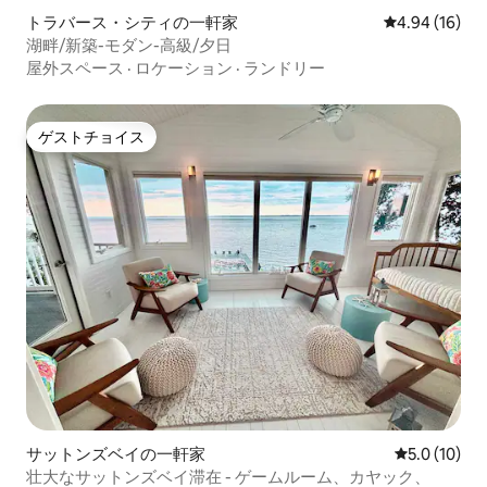
トラバース・シティの一軒家
レビュー16件
4.94 (16)
湖畔/新築-モダン-高級/夕日
屋外スペース
·
ロケーション
·
ランドリー
ゲストチョイス
ゲストチョイス
サットンズベイの一軒家
レビュー10
5.0 (10)
壮大なサットンズベイ滞在 - ゲームルーム、カヤック、