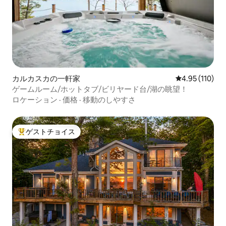
カルカスカの一軒家
レビュー110件
4.95 (110)
ゲームルーム/ホットタブ/ビリヤード台/湖の眺望！
ロケーション
·
価格
·
移動のしやすさ
ゲストチョイス
大好評のゲストチョイスです。