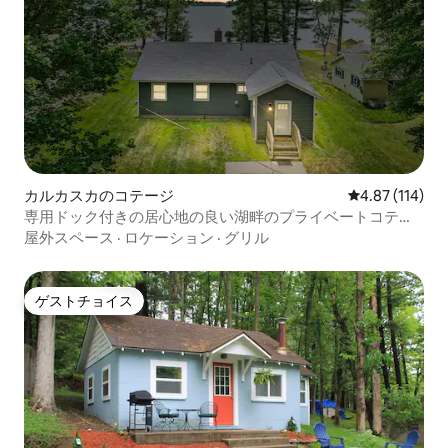
カルカスカのコテージ
レビュー114件
4.87 (114)
専用ドック付きの居心地の良い湖畔のプライベートコテー
ジ
屋外スペース
·
ロケーション
·
グリル
ゲストチョイス
ゲストチョイス