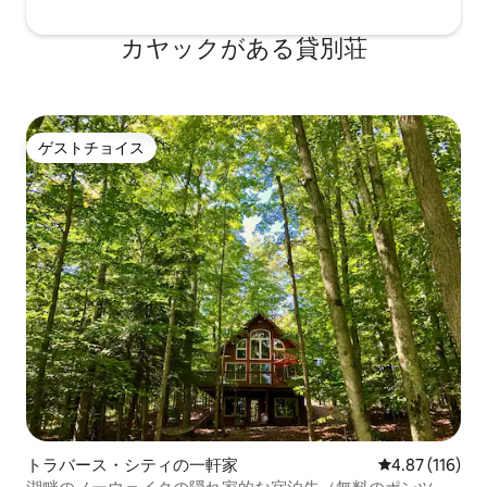
カヤックがある貸別荘
ゲストチョイス
ゲストチョイス
トラバース・シティの一軒家
レビュー116件
4.87 (116)