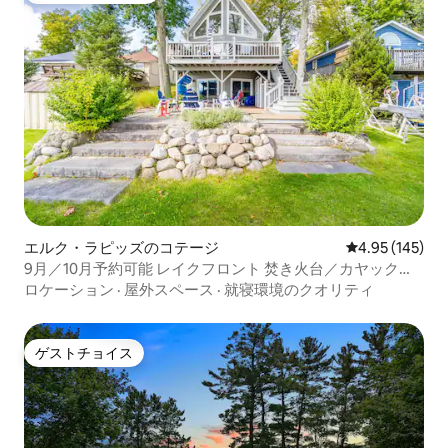
エルク・ラピッズのコテージ
レビュー145件
4.95 (145)
9月／10月予約可能 レイクフロント 焚き火台／カヤック／
電気自動車充電
ロケーション
·
屋外スペース
·
就寝環境のクオリティ
ゲストチョイス
ゲストチョイス