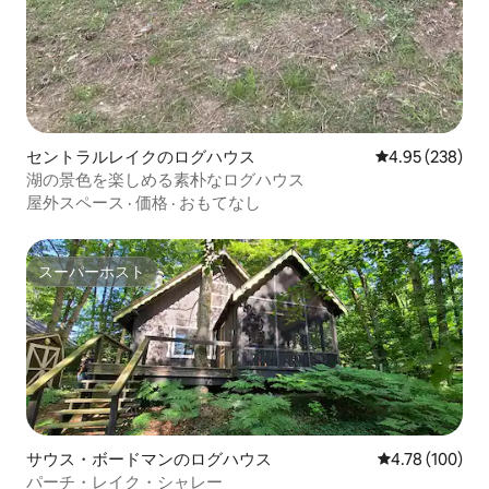
セントラルレイクのログハウス
レビュー238件
4.95 (238)
湖の景色を楽しめる素朴なログハウス
屋外スペース
·
価格
·
おもてなし
スーパーホスト
スーパーホスト
サウス・ボードマンのログハウス
レビュー100件
4.78 (100)
パーチ・レイク・シャレー