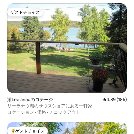
ゲストチョイス
ゲストチョイス
湖Leelanauのコテージ
レビュー186件
4.89 (186)
リーラナウ湖のサウスショアにある一軒家
ロケーション
·
価格
·
チェックアウト
ゲストチョイス
大好評のゲストチョイスです。