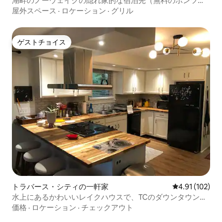
湖畔のノーウェイクの隠れ家的な宿泊先（無料のポンツー
ン付き）
屋外スペース
·
ロケーション
·
グリル
ゲストチョイス
ゲストチョイス
トラバース・シティの一軒家
レビュー102件
4.91 (102)
水上にあるかわいいレイクハウスで、TCのダウンタウンに
近いです
価格
·
ロケーション
·
チェックアウト