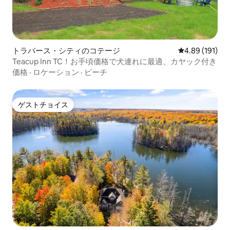
トラバース・シティのコテージ
レビュー191件
4.89 (191)
Teacup Inn TC！お手頃価格で犬連れに最適、カヤック付き
価格
·
ロケーション
·
ビーチ
ゲストチョイス
ゲストチョイス