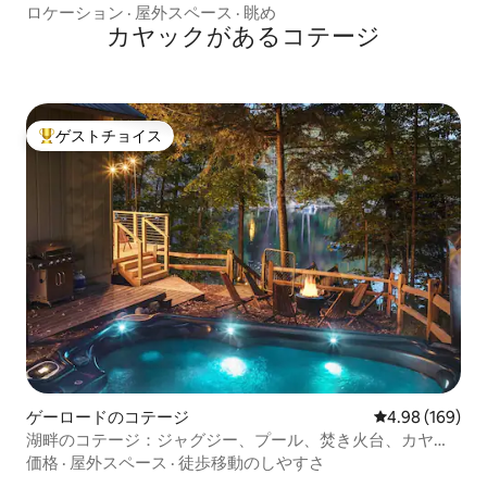
ロケーション
·
屋外スペース
·
眺め
カヤックがあるコテージ
ゲストチョイス
大好評のゲストチョイスです。
ゲーロードのコテージ
レビュー169件
4.98 (169)
湖畔のコテージ：ジャグジー、プール、焚き火台、カヤッ
ク
価格
·
屋外スペース
·
徒歩移動のしやすさ