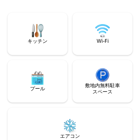
ラフティング、スノーモービル、そして
大型7.1スピーカ
多くの高級ダイニングレストラン、いく
ンドシアターシス
つかのスキーリゾート、そして短い日帰
す。ガスグリルと
り旅行を提供しています！さらに、究極
トx30フィートの
のリラクゼーションのための90ジェット
浜、ラウンジチェ
ホットタブ！
ト、スタンドアッ
デッキから日の出
キッチン
Wi-Fi
してください！
敷地内無料駐⁠車
プール
ス⁠ペ⁠ー⁠ス
エアコン