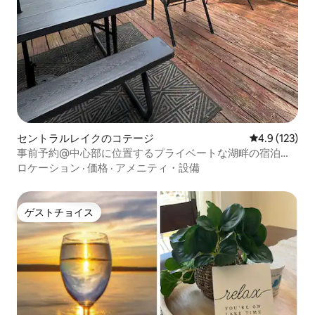
セントラルレイクのコテージ
レビュー123
4.9 (123)
事前予約@中心部に位置するプライベートな湖畔の宿泊
先！
ロケーション
·
価格
·
アメニティ・設備
ゲストチョイス
ゲストチョイス