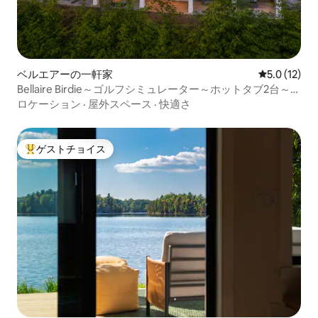
ベルエアーの一軒家
レビュー12
5.0 (12)
Bellaire Birdie～ゴルフシミュレーター～ホットタブ2台～シ
アター
ロケーション
·
屋外スペース
·
快適さ
ゲストチョイス
大好評のゲストチョイスです。