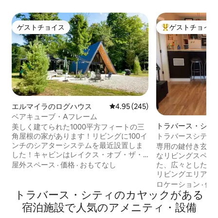
ゲストチョイス
ゲストチョイス
ゲストチョイス
大好評のゲストチ
エルマイラのログハウス
レビュー245件、5つ星中4.95
4.95 (245)
ベアキューブ・Aフレーム
トラバース・シテ
美しく建てられた1000平方フィートの三
ョン・アパート
トラバースシティ
角屋根の家があります！リビングに100イ
レイクでリラック
ンチのシアターシステムを最近設置しま
専用の鍵付き玄関
した！キャビンはレイクス・オブ・ザ・
なリビングスペー
ノースにあり、アウトドアマンに最適な
た、広々とした60
屋外スペース
·
価格
·
おもてなし
休暇を提供します。サイドバイサイドト
リビングエリアを
レイル！カヤック2台（運搬が必要）、コ
イートです！居心
ロケーション
·
価
ーンホールボードとバッグ、UTV/ORVで
トラバース・シティのカヤックがある
スルーム付きのマ
のトレイルライディング、ハイキング、
大きなウォークイ
宿泊施設で人気のアメニティ・設備
ジョーダンバレーオートフィッターでの
ングルームには、