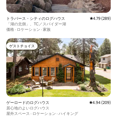
トラバース・シティのログハウス
レビュー289件
4.79 (289)
「湖の北側」、TC／スパイダー湖
価格
·
ロケーション
·
家族
ゲストチョイス
ゲストチョイス
ゲーロードのログハウス
レビュー209件
4.94 (209)
居心地のよいログハウス
屋外スペース
·
ロケーション
·
ハイキング