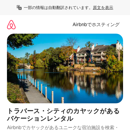
コ
一部の情報は自動翻訳されています。
原文を表示
ン
テ
ン
Airbnbでホスティング
ツ
に
ス
キ
ッ
プ
トラバース・シティのカヤックがある
バケーションレンタル
Airbnbでカヤックがあるユニークな宿泊施設を検索・