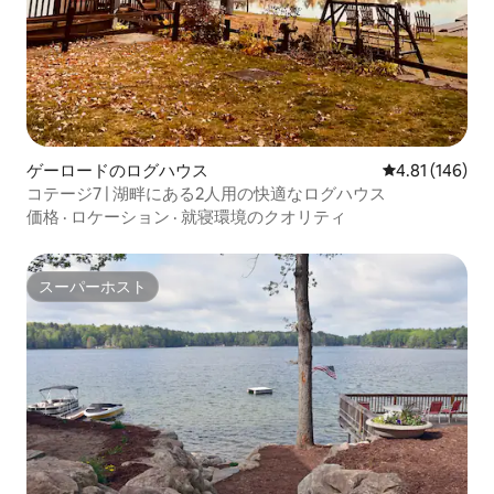
ゲーロードのログハウス
レビュー146件
4.81 (146)
コテージ7 | 湖畔にある2人用の快適なログハウス
価格
·
ロケーション
·
就寝環境のクオリティ
スーパーホスト
スーパーホスト