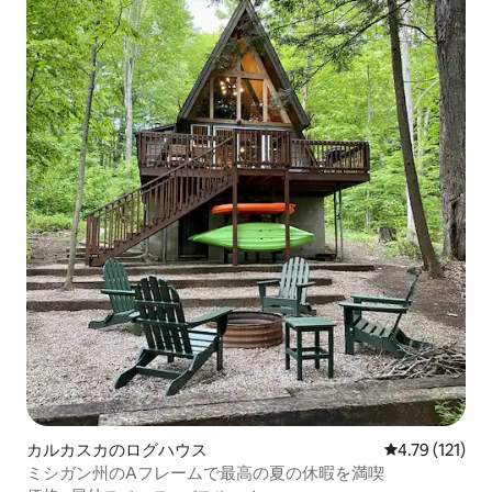
カルカスカのログハウス
レビュー121
4.79 (121)
ミシガン州のAフレームで最高の夏の休暇を満喫