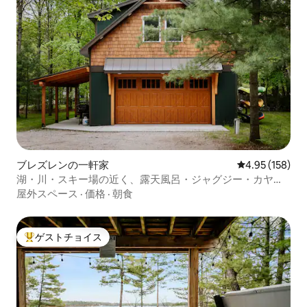
ブレズレンの一軒家
レビュー158件
4.95 (158)
湖・川・スキー場の近く、露天風呂・ジャグジー・カヤッ
クなど！
屋外スペース
·
価格
·
朝食
ゲストチョイス
大好評のゲストチョイスです。