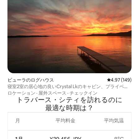
ビューラのログハウス
レビュー149件
4.97 (149)
寝室2室の居心地の良いCrystal Lkのキャビン、プライベー
トビーチ、カヤック
ロケーション
·
屋外スペース
·
チェックイン
トラバース・シティを訪⁠れ⁠るの⁠に
最⁠適⁠な時⁠期⁠は⁠？
月
平均料金
平均気温