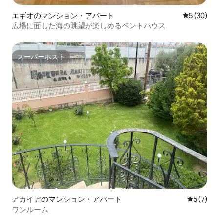
エギオのマンション・アパート
レビュー3
5 (30)
広場に面した海の眺望が楽しめるペントハウス
スーパーホスト
スーパーホスト
アカイアのマンション・アパート
レビュー
5 (7)
ワンルーム