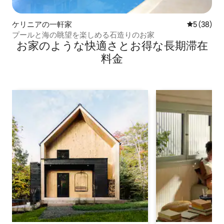
ケリニアの一軒家
レビュー3
5 (38)
プールと海の眺望を楽しめる石造りのお家
お家のような快⁠適⁠さ⁠とお⁠得⁠な長⁠期⁠滞⁠在
料⁠金