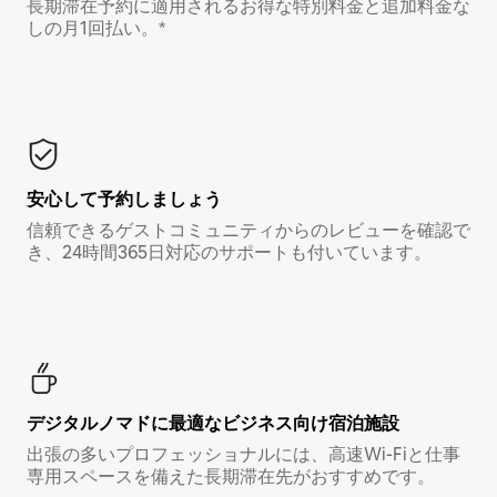
長期滞在予約に適用されるお得な特別料金と追加料金な
しの月1回払い。*
安心して予約しましょう
信頼できるゲストコミュニティからのレビューを確認で
き、24時間365日対応のサポートも付いています。
デジタルノマド⁠に最⁠適⁠なビ⁠ジ⁠ネ⁠ス⁠向⁠け宿⁠泊⁠施⁠設
出張の多いプロフェッショナルには、高速Wi-Fiと仕事
専用スペースを備えた長期滞在先がおすすめです。