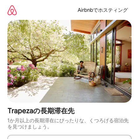
コ
ン
Airbnbでホスティング
テ
ン
ツ
に
ス
キ
ッ
プ
Trapezaの長期滞在先
1か月以上の長期滞在にぴったりな、くつろげる宿泊先
を見つけましょう。