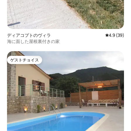
ディアコプトのヴィラ
レビュー39
4.9 (39)
海に面した屋根裏付きの家
ゲストチョイス
ゲストチョイス