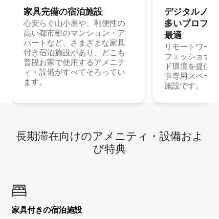
家具完備の宿⁠泊⁠施⁠設
デジタルノマド
多⁠いプ⁠ロ⁠フ⁠ェ⁠
心安らぐ山小屋や、利便性の
高い都市部のマンション・ア
最⁠適
パートなど、さまざまな家具
リモートワーク
付き宿泊施設があり、どこも
フェッショナル
普段お家で使用するアメニテ
ド環境を提供する
ィ・設備がすべてそろってい
事専用スペース
ます。
施設です。
長期滞在向け⁠のア⁠メ⁠ニ⁠テ⁠ィ⁠・設⁠備⁠およ
び特⁠典
家具付き⁠の宿⁠泊⁠施⁠設