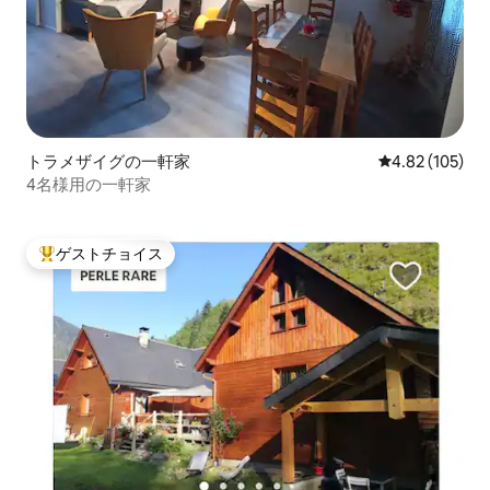
トラメザイグの一軒家
レビュー105件
4.82 (105)
4名様用の一軒家
ゲストチョイス
大好評のゲストチョイスです。