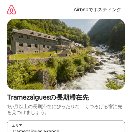
コ
ン
Airbnbでホスティング
テ
ン
ツ
に
ス
キ
ッ
プ
Tramezaïguesの長期滞在先
1か月以上の長期滞在にぴったりな、くつろげる宿泊先
を見つけましょう。
エリア
検索結果が表示されたら、上下の矢印キーを使って移動するか、