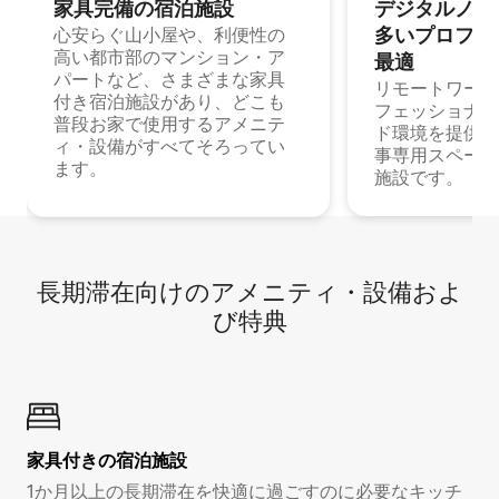
家具完備の宿⁠泊⁠施⁠設
デジタルノマド
多⁠いプ⁠ロ⁠フ⁠ェ⁠
心安らぐ山小屋や、利便性の
高い都市部のマンション・ア
最⁠適
パートなど、さまざまな家具
リモートワーク
付き宿泊施設があり、どこも
フェッショナル
普段お家で使用するアメニテ
ド環境を提供する
ィ・設備がすべてそろってい
事専用スペース
ます。
施設です。
長期滞在向け⁠のア⁠メ⁠ニ⁠テ⁠ィ⁠・設⁠備⁠およ
び特⁠典
家具付き⁠の宿⁠泊⁠施⁠設
1か月以上の長期滞在を快適に過ごすのに必要なキッチ