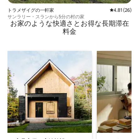
トラメザイグの一軒家
レビュー26件
4.81 (26)
サンラリー・スランから5分の村の家
お家のような快⁠適⁠さ⁠とお⁠得⁠な長⁠期⁠滞⁠在
料⁠金