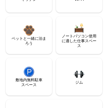
ノートパソコン使用
ペットと一緒に泊ま
に適した仕事スペー
ろう
ス
敷地内無料駐⁠車
ジム
ス⁠ペ⁠ー⁠ス