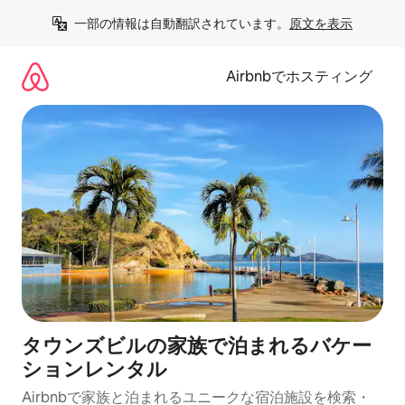
コ
一部の情報は自動翻訳されています。
原文を表示
ン
テ
ン
Airbnbでホスティング
ツ
に
ス
キ
ッ
プ
タウンズビルの家族で泊まれるバケー
ションレンタル
Airbnbで家族と泊まれるユニークな宿泊施設を検索・