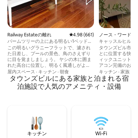
Railway Estateの離れ
レビュー661件、5つ星中4.98
4.98 (661)
ノース・ワードの
ン・アパート
パームツリーの上にある明るい1ベッドル
キャッスルヒルに
ームのアパート
ートメント
この明るいグラニーフラットで、濾され
タウンズビル市の
た日差し、プールの景色、鳥のさえずり
とに位置する快適
に目を覚ましましょう。 ヤシの木に囲ま
ィックユニットです。 最近改装
れた高台に位置し、明るく風通しがよ
アコン完備のお部
く、快適でプライベートな空間で、リラ
ッチンにはコーヒ
屋内スペース
·
キッチン
·
朝食
キッチン
·
家族
·
朝
ックスした熱帯の隠れ家です。 緑豊かな
タウンズビルにある家族と泊まれる宿
り、スタイリッシ
レイルウェイ・エステートにあり、QCB
あります。 QLDカントリーバンクスタジ
泊施設で人気のアメニティ・設備
スタジアムまで徒歩圏内、市内とストラ
アム、シティレー
ンドまで車で10分未満です。 専用アクセ
ランド＆シーリン
ス、Wi-Fi、設備の整ったキッチン、
まで徒歩ですぐです。 街中を電
Netflixを備えたリビングエリア、クイー
ターでまわったり
ンベッドの寝室、レインシャワーと洗濯
ったり、ゴートト
機を備えた専用バスルームを備えたグラ
のすぐそばです！ 街の中心部からサニー
ニーフラット全体をご利用いただけま
タウンズビルのす
す。
い
キッチン
Wi-Fi