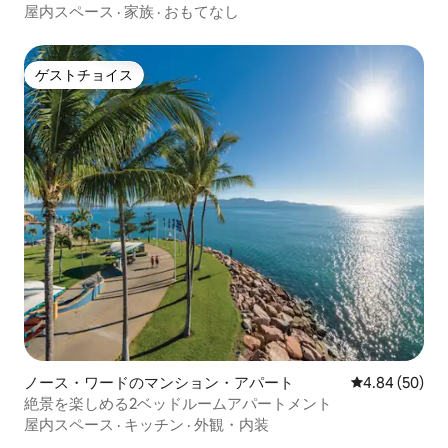
豪華な宿泊先
屋内スペース
·
家族
·
おもてなし
ゲストチョイス
ゲストチョイス
ノース・ワードのマンション・アパート
レビュー50件
4.84 (50)
絶景を楽しめる2ベッドルームアパートメント
屋内スペース
·
キッチン
·
外観・内装