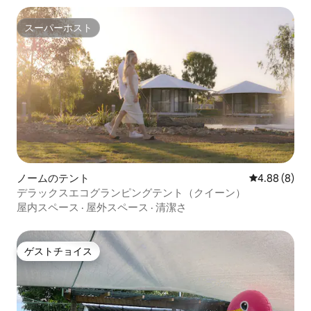
スーパーホスト
スーパーホスト
ノームのテント
レビュー8件
4.88 (8)
デラックスエコグランピングテント（クイーン）
屋内スペース
·
屋外スペース
·
清潔さ
ゲストチョイス
ゲストチョイス