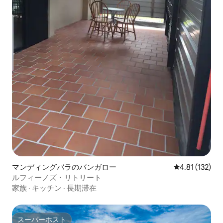
マンディングバラのバンガロー
レビュー132
4.81 (132)
ルフィーノズ・リトリート
家族
·
キッチン
·
長期滞在
スーパーホスト