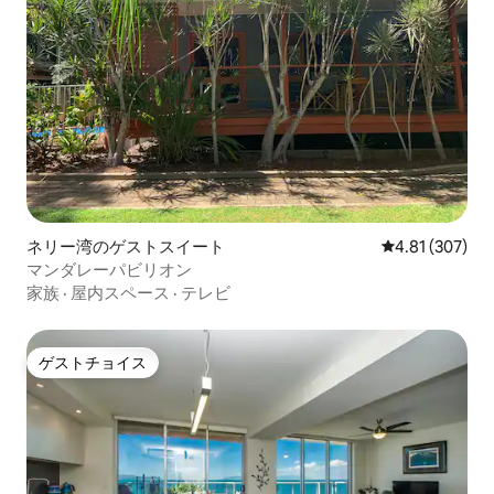
ネリー湾のゲストスイート
レビュー307件
4.81 (307)
マンダレーパビリオン
家族
·
屋内スペース
·
テレビ
ゲストチョイス
ゲストチョイス