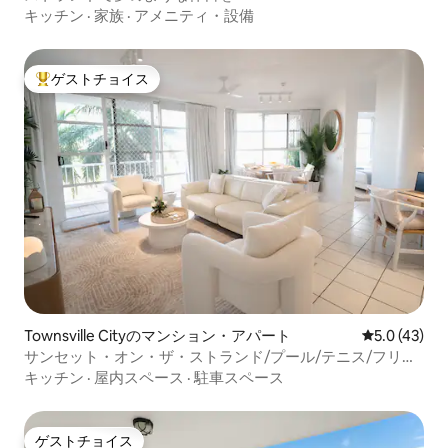
キッチン
·
家族
·
アメニティ・設備
ゲストチョイス
大好評のゲストチョイスです。
Townsville Cityのマンション・アパート
レビュー43
5.0 (43)
サンセット・オン・ザ・ストランド/プール/テニス/フリン
ダース・ストリート・ワーツ
キッチン
·
屋内スペース
·
駐車スペース
ゲストチョイス