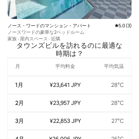
ノース・ワードのマンション・アパート
レビュー3
5.0 (3)
ノースワードの豪華な2ベッドルーム
家族
·
屋内スペース
·
近隣
タウンズビルを訪⁠れ⁠るの⁠に最⁠適⁠な
時⁠期⁠は⁠？
月
平均料金
平均気温
1月
¥23,641 JPY
28°C
2月
¥23,957 JPY
28°C
3月
¥22,853 JPY
27°C
4月
¥26,006 JPY
26°C