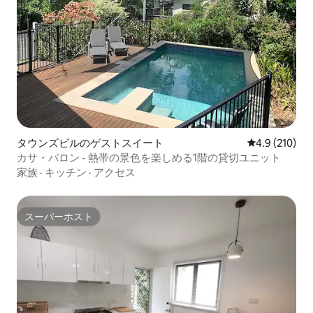
タウンズビルのゲストスイート
レビュー210
4.9 (210)
カサ・バロン - 熱帯の景色を楽しめる1階の貸切ユニット
家族
·
キッチン
·
アクセス
スーパーホスト
スーパーホスト