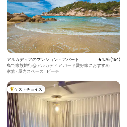
スーパーホスト
アルカディアのマンション・アパート
レビュー164件
4.76 (164)
島で家族旅行@アルカディア バード愛好家におすすめ
家族
·
屋内スペース
·
ビーチ
ゲストチョイス
大好評のゲストチョイスです。