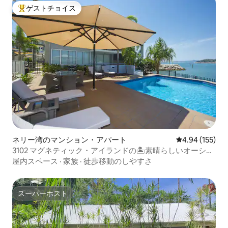
ゲストチョイス
大好評のゲストチョイスです。
ネリー湾のマンション・アパート
レビュー155件
4.94 (155)
3102 マグネティック・アイランドの🏝素晴らしいオーシャ
ンフロントの豪華なお部屋
屋内スペース
·
家族
·
徒歩移動のしやすさ
スーパーホスト
スーパーホスト