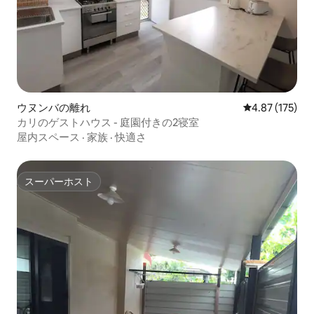
ウヌンバの離れ
レビュー175件
4.87 (175)
カリのゲストハウス - 庭園付きの2寝室
屋内スペース
·
家族
·
快適さ
スーパーホスト
スーパーホスト