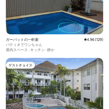
ガーバットの一軒家
レビュー129件
4.96 (129)
パティオでワンちゃん
屋内スペース
·
キッチン
·
静か
ゲストチョイス
ゲストチョイス