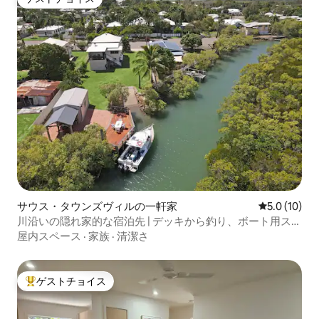
ゲストチョイス
サウス・タウンズヴィルの一軒家
レビュー10
5.0 (10)
川沿いの隠れ家的な宿泊先 | デッキから釣り、ボート用スロ
ープ付き
屋内スペース
·
家族
·
清潔さ
ゲストチョイス
大好評のゲストチョイスです。