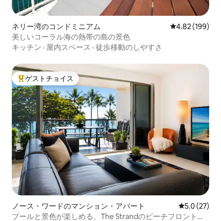
ネリー湾のコンドミニアム
レビュー199件
4.82 (199)
美しいコーラル海の熱帯の島の景色
キッチン
·
屋内スペース
·
徒歩移動のしやすさ
ゲストチョイス
大好評のゲストチョイスです。
ノース・ワードのマンション・アパート
レビュー27
5.0 (27)
プールと景色が楽しめる、The Strandのビーチフロントの