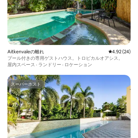
Aitkenvaleの離れ
レビュー24件
4.92 (24)
プール付きの専用ゲストハウス。トロピカルオアシス。
屋内スペース
·
ランドリー
·
ロケーション
スーパーホスト
スーパーホスト