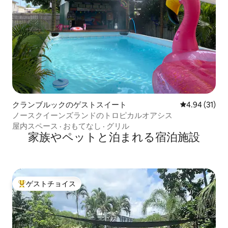
クランブルックのゲストスイート
レビュー31件
4.94 (31)
ノースクイーンズランドのトロピカルオアシス
屋内スペース
·
おもてなし
·
グリル
家族やペットと泊まれる宿泊施設
ゲストチョイス
大好評のゲストチョイスです。