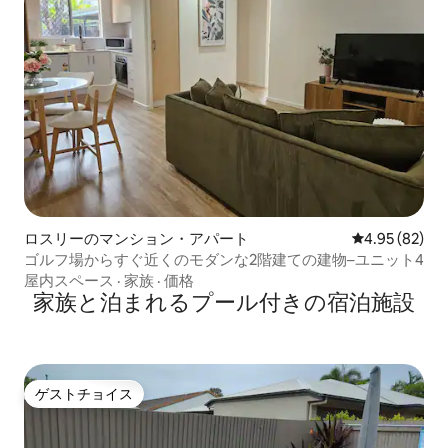
ロスリーのマンション・アパート
レビュー82件
4.95 (82)
ゴルフ場からすぐ近くのモダンな2階建ての建物–ユニット4
屋内スペース
·
家族
·
価格
家族と泊まれるプール付きの宿泊施設
ゲストチョイス
ゲストチョイス