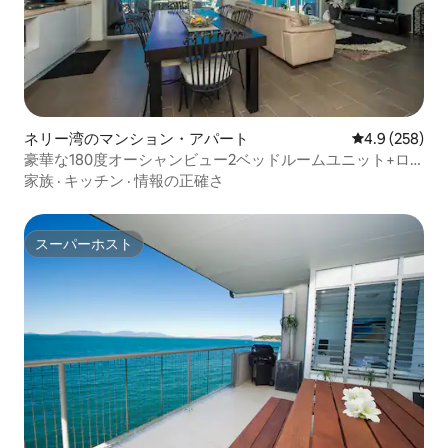
ネリー湾のマンション・アパート
レビュー258
4.9 (258)
豪華な180度オーシャンビュー2ベッドルームユニット+ロ
ックウォラビー
家族
·
キッチン
·
情報の正確さ
スーパーホスト
スーパーホスト