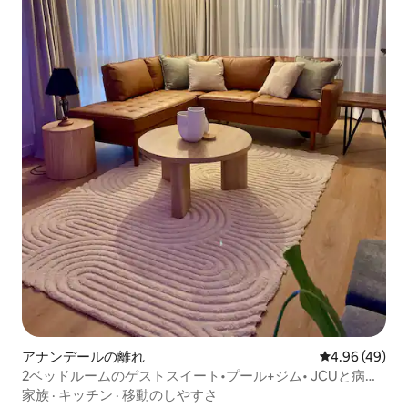
アナンデールの離れ
レビュー49件
4.96 (49)
2ベッドルームのゲストスイート•プール+ジム• JCUと病院
の近く
家族
·
キッチン
·
移動のしやすさ