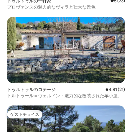
トゥルトゥルの一軒家
レビュー2
5 (23)
プロヴァンスの魅力的なヴィラと壮大な景色
トゥルトゥルのコテージ
レビュー21件
4.81 (21)
トルトゥール＝ヴェルドン：魅力的な改装された羊小屋。
ゲストチョイス
ゲストチョイス