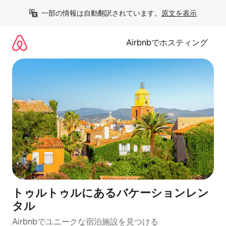
コ
一部の情報は自動翻訳されています。
原文を表示
ン
テ
ン
Airbnbでホスティング
ツ
に
ス
キ
ッ
プ
トゥルトゥルにあるバケーションレン
タル
Airbnbでユニークな宿泊施設を見つける