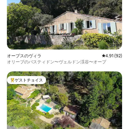
オープスのヴィラ
レビュー92件
4.91 (92)
オリーブのバスティドン〜ヴェルドン渓谷〜オープ
ゲストチョイス
大好評のゲストチョイスです。