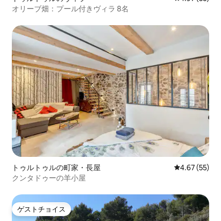
オリーブ畑：プール付きヴィラ 8名
トゥルトゥルの町家・長屋
レビュー55件
4.67 (55)
クンタドゥーの羊小屋
ゲストチョイス
ゲストチョイス