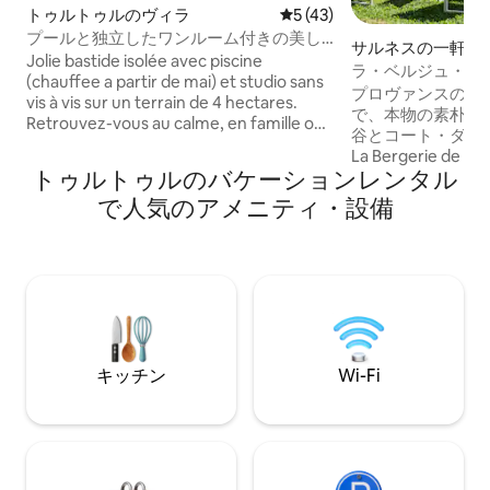
トゥルトゥルのヴィラ
レビュー43件、5つ星中5つ
5 (43)
プールと独立したワンルーム付きの美し
サルネスの一軒家
いバスティード
Jolie bastide isolée avec piscine
ラ・ベルジュ・ド
(chauffee a partir de mai) et studio sans
ゴラ・サレルヌ
プロヴァンスのオ
vis à vis sur un terrain de 4 hectares.
で、本物の素朴な
Retrouvez-vous au calme, en famille ou
谷とコート・ダジ
entre amis pour profiter d'un cadre
La Bergerie de la
naturel et provençal. Villa située à 700m
トゥルトゥルのバケーションレンタル
広さの、丁寧に改
du village de TOURTOUR (classé parmi
お客様をお迎えし
で人気のアメニティ・設備
les plus beaux villages de France) . Vous
オープンキッチン
bénéficierez aussi d'une terrasse
ム、テラス、プラ
couverte pour vos déjeuners et dîners
地内の美しい庭園
(table 12 couverts) ainsi que d'une
だけます。セミの
piscine et d'un terrain de boules . Fete et
の香り、南部のラ
soiree musicale non autorisee
合う静かな安らぎ
フレッシュするの
キッチン
Wi-Fi