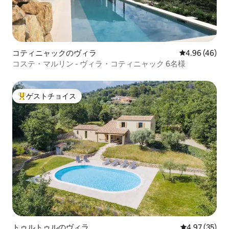
コティニャックのヴィラ
レビュー46件
4.96 (46)
コステ・マルリン - ヴィラ・コティニャック 6名様
ゲストチョイス
大好評のゲストチョイスです。
トゥルトゥルのヴィラ
レビュー35件
4.97 (35)