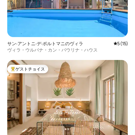
サン·アントニ·デ·ポルトマニのヴィラ
レビュー1
5 (15)
ヴィラ・ウルバナ・カン・パウリナ・ハウス
ゲストチョイス
大好評のゲストチョイスです。