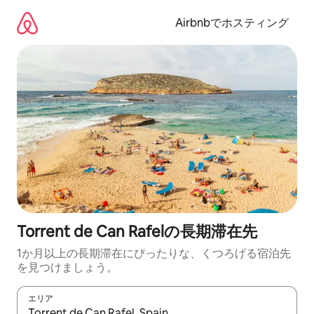
コ
ン
Airbnbでホスティング
テ
ン
ツ
に
ス
キ
ッ
プ
Torrent de Can Rafelの長期滞在先
1か月以上の長期滞在にぴったりな、くつろげる宿泊先
を見つけましょう。
エリア
検索結果が表示されたら、上下の矢印キーを使って移動するか、