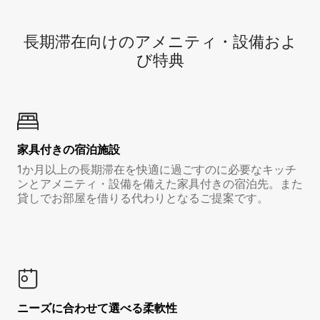
長期滞在向け⁠のア⁠メ⁠ニ⁠テ⁠ィ⁠・設⁠備⁠およ
び特⁠典
家具付き⁠の宿⁠泊⁠施⁠設
1か月以上の長期滞在を快適に過ごすのに必要なキッチ
ンとアメニティ・設備を備えた家具付きの宿泊先。また
貸しでお部屋を借りる代わりとなるご提案です。
ニーズに合わせて選べる柔軟性