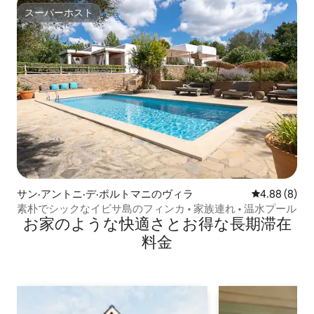
スーパーホスト
スーパーホスト
サン·アントニ·デ·ポルトマニのヴィラ
レビュー8件
4.88 (8)
素朴でシックなイビサ島のフィンカ • 家族連れ • 温水プール
お家のような快⁠適⁠さ⁠とお⁠得⁠な長⁠期⁠滞⁠在
料⁠金