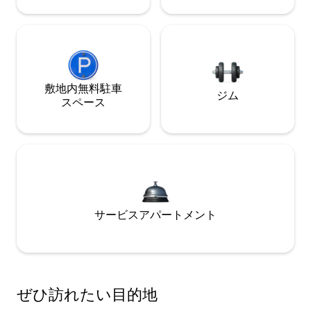
敷地内無料駐⁠車
ジム
ス⁠ペ⁠ー⁠ス
サービスアパートメント
ぜひ訪⁠れ⁠た⁠い目⁠的⁠地