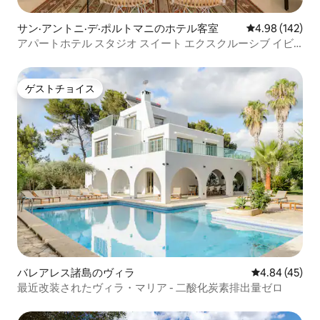
サン·アントニ·デ·ポルトマニのホテル客室
レビュー142件
4.98 (142)
アパートホテル スタジオ スイート エクスクルーシブ イビ
ーチフロント - イビサ
ゲストチョイス
ゲストチョイス
バレアレス諸島のヴィラ
レビュー45件
4.84 (45)
最近改装されたヴィラ・マリア - 二酸化炭素排出量ゼロ