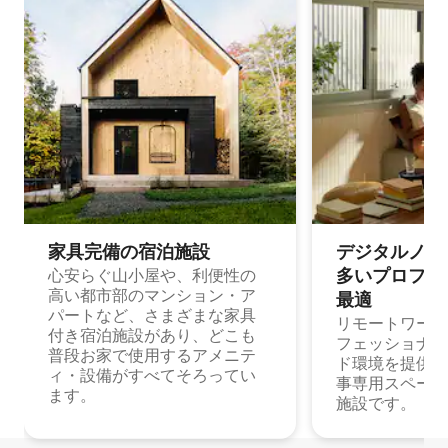
家具完備の宿⁠泊⁠施⁠設
デジタルノマド
多⁠いプ⁠ロ⁠フ⁠ェ⁠
心安らぐ山小屋や、利便性の
高い都市部のマンション・ア
最⁠適
パートなど、さまざまな家具
リモートワーク
付き宿泊施設があり、どこも
フェッショナル
普段お家で使用するアメニテ
ド環境を提供する
ィ・設備がすべてそろってい
事専用スペース
ます。
施設です。