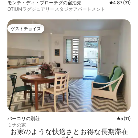
モンテ・ディ・プローチダの宿泊先
レビュー31件
4.87 (31)
OTIUMラグジュアリースタジオアパートメント
ゲストチョイス
ゲストチョイス
バーコリの別荘
レビュー1
5 (11)
ミナの家
お家のような快⁠適⁠さ⁠とお⁠得⁠な長⁠期⁠滞⁠在