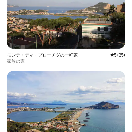
モンテ・ディ・プローチダの一軒家
レビュー2
5 (25)
家族の家