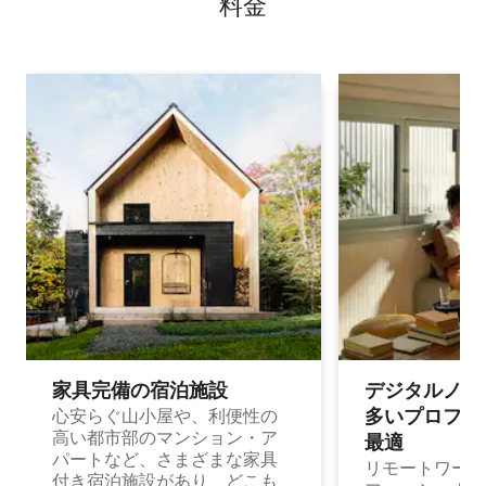
料⁠金
家具完備の宿⁠泊⁠施⁠設
デジタルノマド
多⁠いプ⁠ロ⁠フ⁠ェ⁠
心安らぐ山小屋や、利便性の
高い都市部のマンション・ア
最⁠適
パートなど、さまざまな家具
リモートワーク
付き宿泊施設があり、どこも