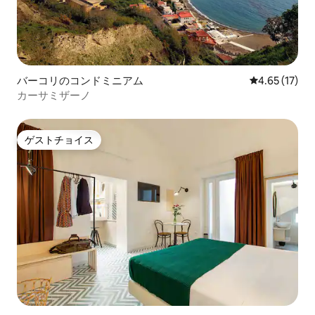
バーコリのコンドミニアム
レビュー17件
4.65 (17)
カーサミザーノ
ゲストチョイス
ゲストチョイス