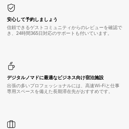
安心して予約しましょう
信頼できるゲストコミュニティからのレビューを確認で
き、24時間365日対応のサポートも付いています。
デジタルノマド⁠に最⁠適⁠なビ⁠ジ⁠ネ⁠ス⁠向⁠け宿⁠泊⁠施⁠設
出張の多いプロフェッショナルには、高速Wi-Fiと仕事
専用スペースを備えた長期滞在先がおすすめです。