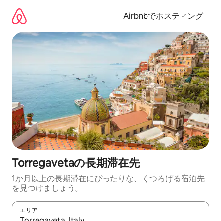
コ
ン
Airbnbでホスティング
テ
ン
ツ
に
ス
キ
ッ
プ
Torregavetaの長期滞在先
1か月以上の長期滞在にぴったりな、くつろげる宿泊先
を見つけましょう。
エリア
検索結果が表示されたら、上下の矢印キーを使って移動するか、