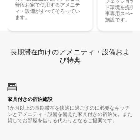
フェッショナル
普段お家で使用するアメニテ
ド環境を提供する
ィ・設備がすべてそろってい
事専用スペース
ます。
施設です。
長期滞在向け⁠のア⁠メ⁠ニ⁠テ⁠ィ⁠・設⁠備⁠およ
び特⁠典
家具付き⁠の宿⁠泊⁠施⁠設
1か月以上の長期滞在を快適に過ごすのに必要なキッチ
ンとアメニティ・設備を備えた家具付きの宿泊先。また
貸しでお部屋を借りる代わりとなるご提案です。