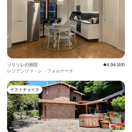
ソリソレの別荘
レビュー69件
4.94 (69)
レジデンツァ・レ・フォルナーチ
ゲストチョイス
ゲストチョイス