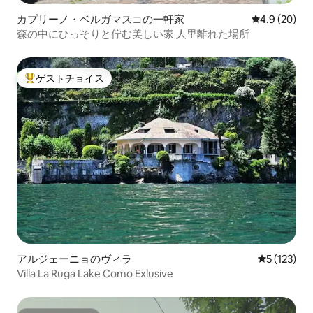
カプリーノ・ベルガマスコの一軒家
レビュー20
4.9 (20)
森の中にひっそりと佇む美しい家 人里離れた場所
ゲストチョイス
大好評のゲストチョイスです。
アルジェーニョのヴィラ
レビュー1
5 (123)
Villa La Ruga Lake Como Exlusive