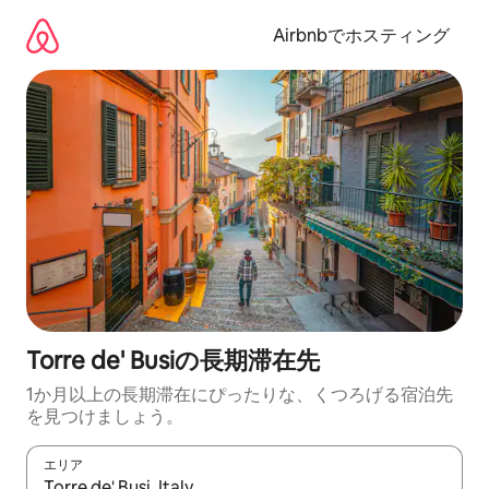
コ
ン
Airbnbでホスティング
テ
ン
ツ
に
ス
キ
ッ
プ
Torre de' Busiの長期滞在先
1か月以上の長期滞在にぴったりな、くつろげる宿泊先
を見つけましょう。
エリア
検索結果が表示されたら、上下の矢印キーを使って移動するか、