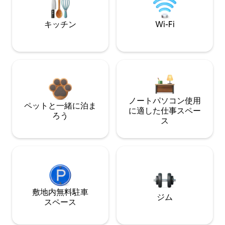
キッチン
Wi-Fi
ノートパソコン使用
ペットと一緒に泊ま
に適した仕事スペー
ろう
ス
敷地内無料駐⁠車
ジム
ス⁠ペ⁠ー⁠ス