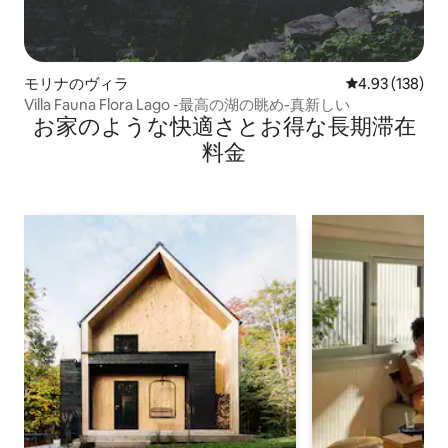
モリナのヴィラ
レビュー138件
4.93 (138)
Villa Fauna Flora Lago -最高の湖の眺め-真新しい
お家のような快⁠適⁠さ⁠とお⁠得⁠な長⁠期⁠滞⁠在
料⁠金