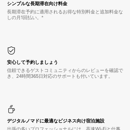
シンプルな長期滞在向け料金
長期滞在予約に適用されるお得な特別料金と追加料金な
しの月1回払い。*
安心して予約しましょう
信頼できるゲストコミュニティからのレビューを確認で
き、24時間365日対応のサポートも付いています。
デジタルノマド⁠に最⁠適⁠なビ⁠ジ⁠ネ⁠ス⁠向⁠け宿⁠泊⁠施⁠設
出張の多いプロフェッショナルには、高速Wi-Fiと仕事