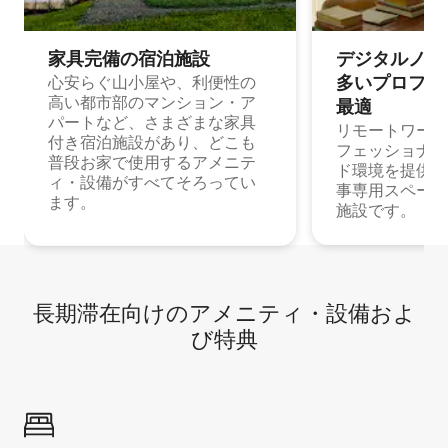
家具完備の宿⁠泊⁠施⁠設
デジタルノマド
多⁠いプ⁠ロ⁠フ⁠ェ⁠
心安らぐ山小屋や、利便性の
高い都市部のマンション・ア
最⁠適
パートなど、さまざまな家具
リモートワーク
付き宿泊施設があり、どこも
フェッショナル
普段お家で使用するアメニテ
ド環境を提供する
ィ・設備がすべてそろってい
事専用スペース
ます。
施設です。
長期滞在向け⁠のア⁠メ⁠ニ⁠テ⁠ィ⁠・設⁠備⁠およ
び特⁠典