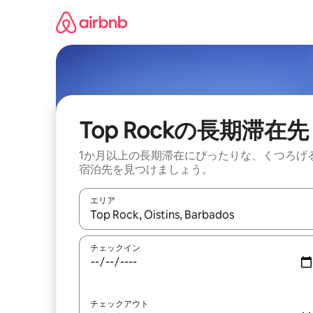
コ
ン
テ
ン
ツ
に
ス
キ
ッ
Top Rockの長期滞在先
プ
1か月以上の長期滞在にぴったりな、くつろげ
宿泊先を見つけましょう。
エリア
検索結果が表示されたら、上下の矢印キーを使っ
チェックイン
チェックアウト