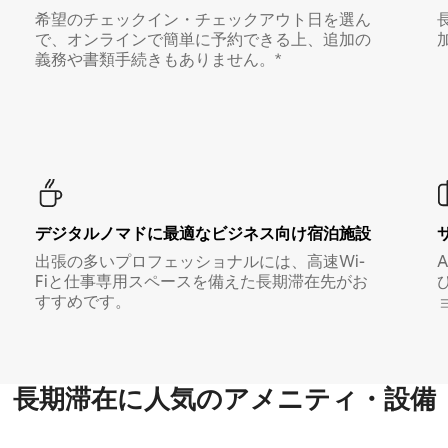
希望のチェックイン・チェックアウト日を選ん
で、オンラインで簡単に予約できる上、追加の
義務や書類手続きもありません。*
デジタルノマド⁠に最⁠適⁠なビ⁠ジ⁠ネ⁠ス⁠向⁠け宿⁠泊⁠施⁠設
出張の多いプロフェッショナルには、高速Wi-
Fiと仕事専用スペースを備えた長期滞在先がお
すすめです。
長期滞在に人気のアメニティ・設備