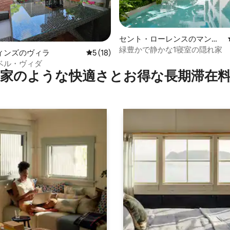
セント・ローレンスのマンシ
4.96つ星の平均評価
ョン・アパート
緑豊かで静かな1寝室の隠れ家
ィンズのヴィラ
レビュー18件、5つ星中5つ星の平均評価
5 (18)
ベル・ヴィダ
家のような快⁠適⁠さ⁠とお⁠得⁠な長⁠期⁠滞⁠在料