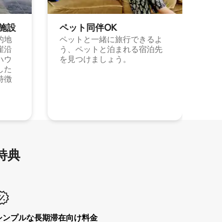
施⁠設
ペット同⁠伴OK
的地
ペットと一緒に旅行できるよ
崖沿
う、ペットと泊まれる宿泊先
ハウ
を見つけましょう。
した
特徴
特⁠典
シンプルな長期滞在向け料金