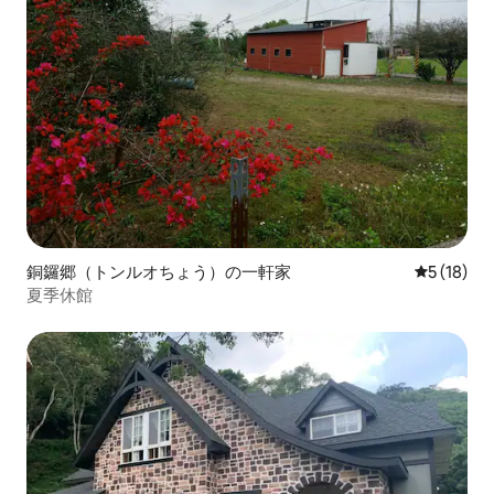
銅鑼郷（トンルオちょう）の一軒家
レビュー1
5 (18)
夏季休館