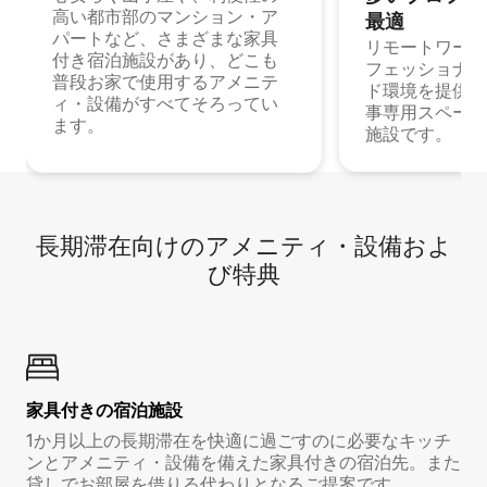
高い都市部のマンション・ア
最⁠適
パートなど、さまざまな家具
リモートワーク
付き宿泊施設があり、どこも
フェッショナル
普段お家で使用するアメニテ
ド環境を提供する
ィ・設備がすべてそろってい
事専用スペース
ます。
施設です。
長期滞在向け⁠のア⁠メ⁠ニ⁠テ⁠ィ⁠・設⁠備⁠およ
び特⁠典
家具付き⁠の宿⁠泊⁠施⁠設
1か月以上の長期滞在を快適に過ごすのに必要なキッチ
ンとアメニティ・設備を備えた家具付きの宿泊先。また
貸しでお部屋を借りる代わりとなるご提案です。