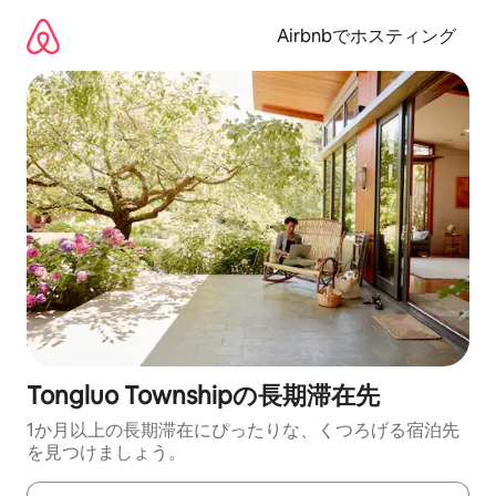
コ
ン
Airbnbでホスティング
テ
ン
ツ
に
ス
キ
ッ
プ
Tongluo Townshipの長期滞在先
1か月以上の長期滞在にぴったりな、くつろげる宿泊先
を見つけましょう。