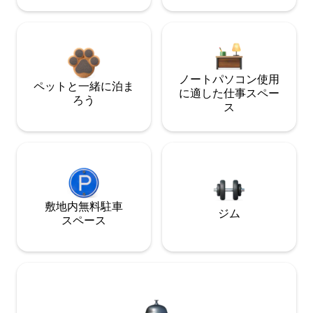
ノートパソコン使用
ペットと一緒に泊ま
に適した仕事スペー
ろう
ス
敷地内無料駐⁠車
ジム
ス⁠ペ⁠ー⁠ス