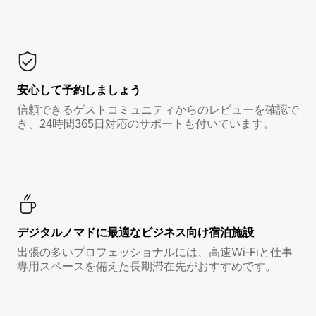
安心して予約しましょう
信頼できるゲストコミュニティからのレビューを確認で
き、24時間365日対応のサポートも付いています。
デジタルノマド⁠に最⁠適⁠なビ⁠ジ⁠ネ⁠ス⁠向⁠け宿⁠泊⁠施⁠設
出張の多いプロフェッショナルには、高速Wi-Fiと仕事
専用スペースを備えた長期滞在先がおすすめです。