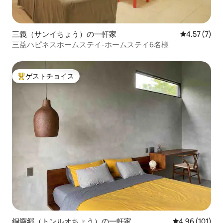
三義（サンイちょう）の一軒家
レビュー7件
4.57 (7)
三益ハピネスホームステイ-ホームステイ6名様
ゲストチョイス
大好評のゲストチョイスです。
銅鑼郷（トンルオちょう）の一軒家
レビュー101件
4.96 (101)