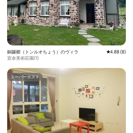
銅鑼郷（トンルオちょう）のヴィラ
レビュー8件
4.88 (8)
宣余美術莊園(1)
スーパーホスト
スーパーホスト