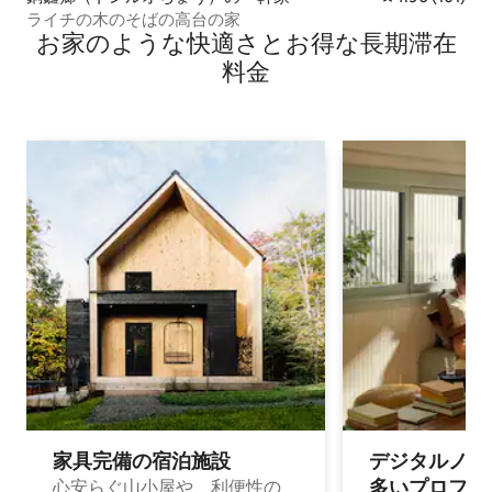
ライチの木のそばの高台の家
お家のような快⁠適⁠さ⁠とお⁠得⁠な長⁠期⁠滞⁠在
料⁠金
家具完備の宿⁠泊⁠施⁠設
デジタルノマド
多⁠いプ⁠ロ⁠フ⁠ェ⁠
心安らぐ山小屋や、利便性の