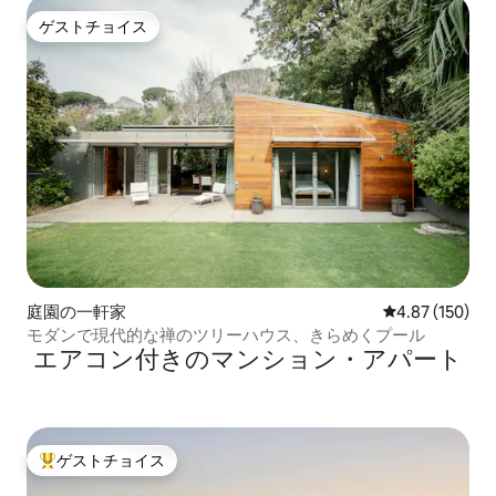
ゲストチョイス
ゲストチョイス
庭園の一軒家
レビュー150件
4.87 (150)
モダンで現代的な禅のツリーハウス、きらめくプール
エアコン付きのマンション・アパート
ゲストチョイス
大好評のゲストチョイスです。