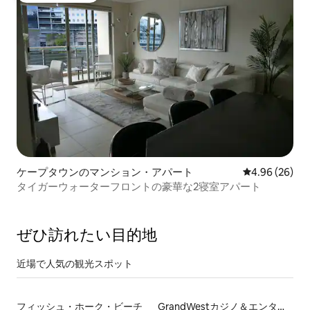
ケープタウンのマンション・アパート
レビュー26件
4.96 (26)
タイガーウォーターフロントの豪華な2寝室アパート
ぜひ訪⁠れ⁠た⁠い目⁠的⁠地
近場で人気の観光スポット
フィッシュ・ホーク・ビーチ
GrandWestカジノ＆エンターテインメント・ワールド