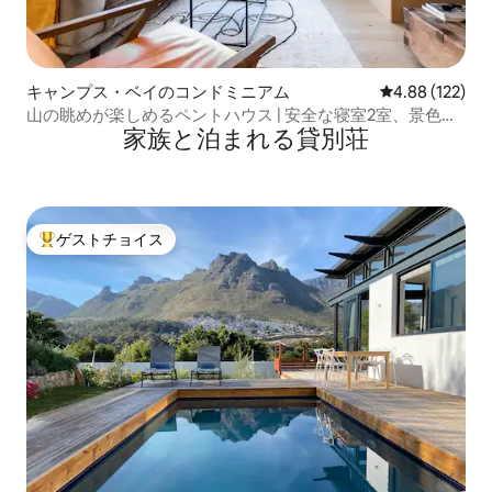
キャンプス・ベイのコンドミニアム
レビュー122件
4.88 (122)
山の眺めが楽しめるペントハウス | 安全な寝室2室、景色、
家族と泊まれる貸別荘
プール
ゲストチョイス
大好評のゲストチョイスです。