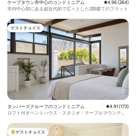
ケープタウン市中心のコンドミニアム
レビュー264件
4.96 (264)
市内中心部にある超近代的で広々とした2階建てのフラット
ゲストチョイス
ゲストチョイス
タンバーズクルーフのコンドミニアム
レビュー173
4.91 (173)
ロフト付きペントハウス・スタジオ・テーブルマウンテン
の絶景
ゲストチョイス
大好評のゲストチョイスです。