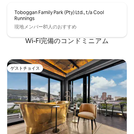
ンドの破損保証金の署名が必要となりま
すのでご留意ください。 このためには、
Toboggan Family Park (Pty) Ltd., t/a Cool
MasterカードまたはVisaクレジットカー
Runnings
ドが必要です。 デビットカードはご利用
いただけません。 このヴィラは宿泊専用
現地メンバー81人のおすすめ
であり、イベント会場は許可されていま
せんのでご注意ください。 1年の特定の時
Wi-Fi完備のコンドミニアム
期には最低宿泊日数が設定されていま
す。お問い合わせいただければアドバイ
スいたします。
ゲストチョイス
ゲストチョイス