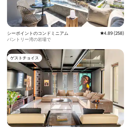
シーポイントのコンドミニアム
レビュー258件
4.89 (258)
バントリー湾の岩場で
ゲストチョイス
ゲストチョイス