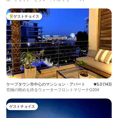
ゲストチョイス
大好評のゲストチョイスです。
ケープタウン市中心のマンション・アパート
レビュー143
5.0 (143)
究極の眺めを誇るウォーターフロントマリーナG204
ゲストチョイス
ゲストチョイス