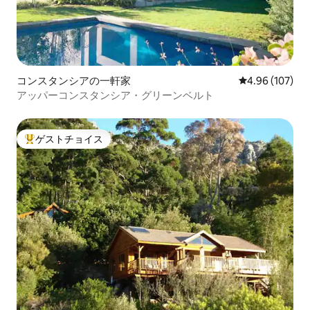
コンスタンシアの一軒家
レビュー107件
4.96 (107)
アッパーコンスタンシア・グリーンベルト
ゲストチョイス
大好評のゲストチョイスです。