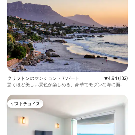
クリフトンのマンション・アパート
レビュー132件
4.94 (132)
驚くほど美しい景色が楽しめる、豪華でモダンな海に面し
たお部屋
ゲストチョイス
ゲストチョイス