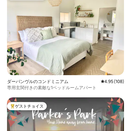
ダーバンヴルのコンドミニアム
レビュー108件
4.95 (108)
専用玄関付きの素敵な1ベッドルームアパート
ゲストチョイス
大好評のゲストチョイスです。