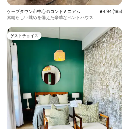
ケープタウン市中心のコンドミニアム
レビュー185件
4.94 (185)
素晴らしい眺めを備えた豪華なペントハウス
ゲストチョイス
ゲストチョイス