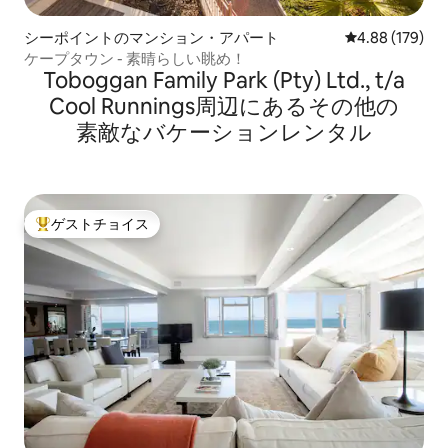
シーポイントのマンション・アパート
レビュー179件
4.88 (179)
ケープタウン - 素晴らしい眺め！
Toboggan Family Park (Pty) Ltd., t/a
Cool Runnings⁠周⁠辺⁠に⁠あ⁠るそ⁠の⁠他⁠の
素⁠敵⁠なバ⁠ケ⁠ー⁠シ⁠ョ⁠ン⁠レ⁠ン⁠タ⁠ル
ゲストチョイス
大好評のゲストチョイスです。