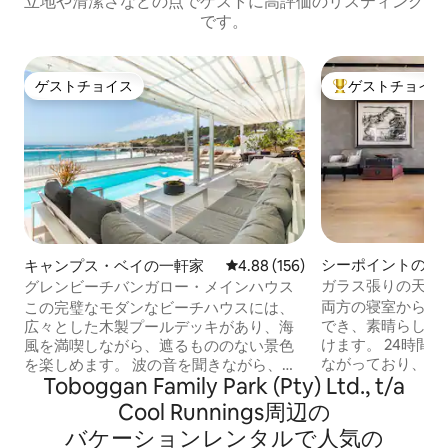
立地や清潔さなどの点でゲストに高評価のリスティング
です。
ゲストチョイス
ゲストチョイス
ゲストチョイス
大好評のゲストチ
シーポイントのマ
キャンプス・ベイの一軒家
レビュー156件、5つ星中4.88
4.88 (156)
アパート
ガラス張りの天井
グレンビーチバンガロー・メインハウス
隠れ家
両方の寝室からバ
この完璧なモダンなビーチハウスには、
でき、素晴らしい
広々とした木製プールデッキがあり、海
けます。 24時間
風を満喫しながら、遮るもののない景色
ながっており、帰
を楽しめます。 波の音を聞きながら、サ
Toboggan Family Park (Pty) Ltd., t/a
の場合は、警備員
ンラウンジャーでリラックスしましょ
します。 アパート全体をご利用いただけ
う。 屋内では、キッチンとダイニングル
Cool Runnings⁠周⁠辺⁠の
ます。 オープン
ームに開放された2つのラウンジエリアの
バ⁠ケ⁠ー⁠シ⁠ョ⁠ン⁠レ⁠ン⁠タ⁠ル⁠で人⁠気⁠の
ングキッチン、専
オープンプランのリビングスペースでく