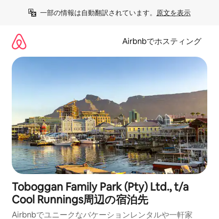
コ
一部の情報は自動翻訳されています。
原文を表示
ン
テ
ン
Airbnbでホスティング
ツ
に
ス
キ
ッ
プ
Toboggan Family Park (Pty) Ltd., t/a
Cool Runnings⁠周⁠辺⁠の宿⁠泊⁠先
Airbnbでユニークなバ⁠ケ⁠ー⁠シ⁠ョ⁠ンレ⁠ン⁠タ⁠ルや一⁠軒⁠家