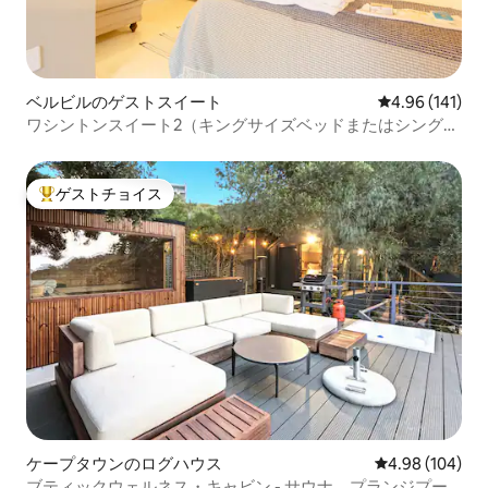
ベルビルのゲストスイート
レビュー141件
4.96 (141)
ワシントンスイート2（キングサイズベッドまたはシングル
ベッド2台）
ゲストチョイス
大好評のゲストチョイスです。
ケープタウンのログハウス
レビュー104件
4.98 (104)
ブティックウェルネス・キャビン - サウナ、プランジプー