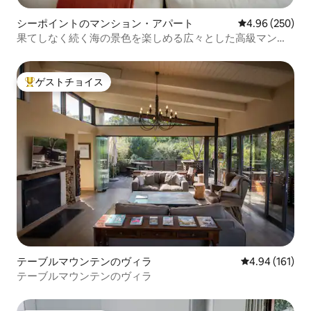
シーポイントのマンション・アパート
レビュー250件
4.96 (250)
果てしなく続く海の景色を楽しめる広々とした高級マンシ
ョン
ゲストチョイス
大好評のゲストチョイスです。
テーブルマウンテンのヴィラ
レビュー161件
4.94 (161)
テーブルマウンテンのヴィラ