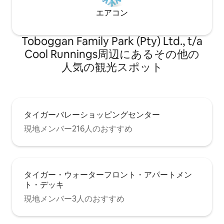
す。 上のペントハウスには専用のプール
とバルコニーがあります。 ビーチゲート
エアコン
は共用です。 ショーン、メアリールイー
ズ、または私たちの家族の他のメンバー
がお迎えし、快適にお過ごしいただける
Toboggan Family Park (Pty) Ltd., t/a
ようにお手伝いします。 ご不明な点がご
Cool Runnings⁠周⁠辺⁠に⁠あ⁠るそ⁠の⁠他⁠の
ざいましたら、いつでもお問い合わせく
人⁠気⁠の観⁠光⁠ス⁠ポ⁠ッ⁠ト
ださい。 この宿泊施設は、国際的に有名
なランドマークであるキャンプスベイに
あります。 徒歩圏内にある、クリスタル
のように透き通る海と柔らかな白い砂浜
が観光客を魅了します。 通りにある高評
価のレストランでお楽しみください。 リ
タイガーバレーショッピングセンター
ラックスして日光浴をしたい場合は、キ
現地メンバー216人のおすすめ
ャンプベイエリア内を歩くのが簡単で
す。 ケープタウンの他の美しいスポット
をすべて探索したい場合は、レンタカー
をご利用いただくことをおすすめしま
す。 これも非常に簡単で、空港で、また
タイガー・ウォーターフロント・アパートメン
はヴィラに着いてからでも構いません。
ト・デッキ
ケープタウンにはMycitiバスと呼ばれる信
現地メンバー3人のおすすめ
頼できるバスシステムもあります。 Wi-Fi
バスタオル ビーチタオル ヘアドライヤー
（すべて込み） ご到着時に20,000.00ラ