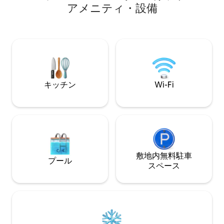
トリーエリア、デ
つろぐことができます。 このビーチハウ
ア⁠メ⁠ニ⁠テ⁠ィ⁠・⁠設⁠備
トなので、アトリ
スのメインハウス階には、4寝室と4バス
の向かい側）は収
ルームがあります。 3つの寝室は海の高さ
め、施錠されます。 ケープタウンCB
にあり、4つ目のマスターベッドルームは
ら西へわずか数キ
階下にあります。 （アッパーペントハウ
フレスナイは、市
ス階はメインハウス階とは完全に分離さ
の1つです。 この
れています） このビーチヴィラはグレン
の高級レストラン
ビーチに直接面しています。 （キャンプ
あります。 暑い
ス・ベイとクリフトン・ビーチの間にあ
キッチン
Wi-Fi
ク・タイダル・プ
る小さな飛び地） 最高の楽園です。 オー
シュしましょう。 残念ながら、路上駐車
プンプランのキッチン、ラウンジ、ダイ
場しかありませんが
ニングルームは、大きなデッキ付きプー
100mで、ほとん
ルエリアに面しています。 ビーチゲート
用するのが最も便
からビーチに直接アクセスできます。 遮
ました。 個人的
るもののない海の景色。 グレンビーチ
ルサービスをご希
は、わずか15のビーチハウスがあるユニ
敷地内無料駐⁠車
手配いたします。 ご滞在前に、デッキに
ークな立地です。 地元のレストラン街ま
プール
ス⁠ペ⁠ー⁠ス
屋外用家具が追加
で徒歩圏内です。 メインハウスには4つ
ださい。 全室に
の寝室があり、8人まで宿泊可能です。
人数が多い場合は、上のペントハウスと
組み合わせることで、最大12名様までご
宿泊いただけます。 メインハウスは完全
にプライベートで、専用プールがありま