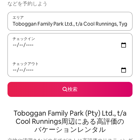
な⁠ど⁠を予⁠約⁠し⁠よ⁠う
エリア
検索結果が表示されたら、上下の矢印キーを使って移動するか、
チェックイン
チェックアウト
検索
Toboggan Family Park (Pty) Ltd., t/a
Cool Runnings⁠周⁠辺⁠に⁠あ⁠る高⁠評⁠価⁠の
バ⁠ケ⁠ー⁠シ⁠ョ⁠ン⁠レ⁠ン⁠タ⁠ル