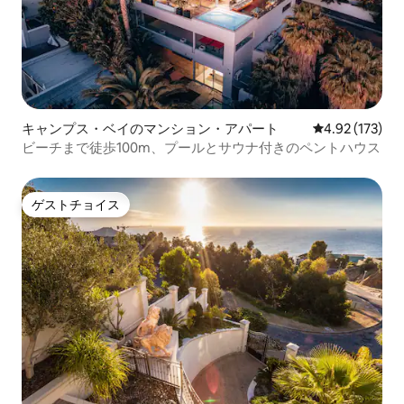
キャンプス・ベイのマンション・アパート
レビュー173件
4.92 (173)
ビーチまで徒歩100m、プールとサウナ付きのペントハウス
ゲストチョイス
ゲストチョイス