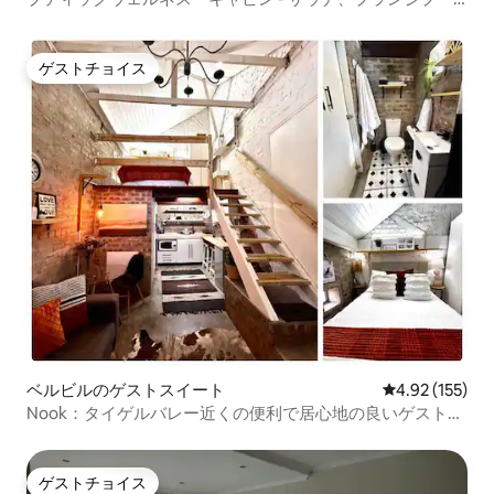
ル、ジャグジー。
ゲストチョイス
ゲストチョイス
ベルビルのゲストスイート
レビュー155件
4.92 (155)
Nook：タイゲルバレー近くの便利で居心地の良いゲストス
イート
ゲストチョイス
ゲストチョイス