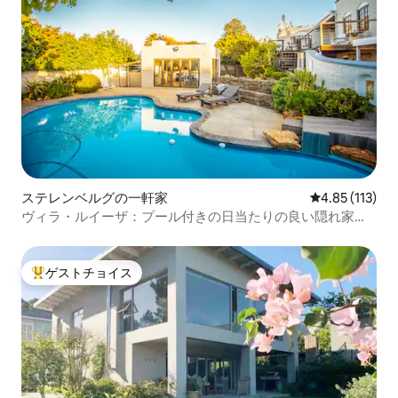
ステレンベルグの一軒家
レビュー113
4.85 (113)
ヴィラ・ルイーザ：プール付きの日当たりの良い隠れ家的
な宿泊先。
ゲストチョイス
大好評のゲストチョイスです。