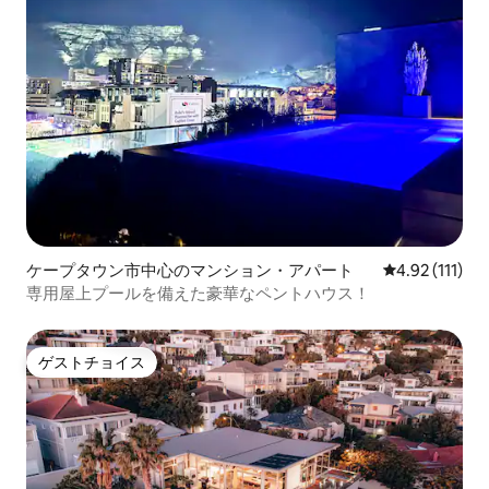
ケープタウン市中心のマンション・アパート
レビュー111
4.92 (111)
専用屋上プールを備えた豪華なペントハウス！
ゲストチョイス
ゲストチョイス