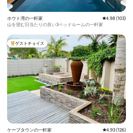
ホウト湾の一軒家
レビュー103件
4.98 (103)
山を望む日当たりの良い3ベッドルームの一軒家
ゲストチョイス
大好評のゲストチョイスです。
ケープタウンの一軒家
レビュー126件
4.93 (126)