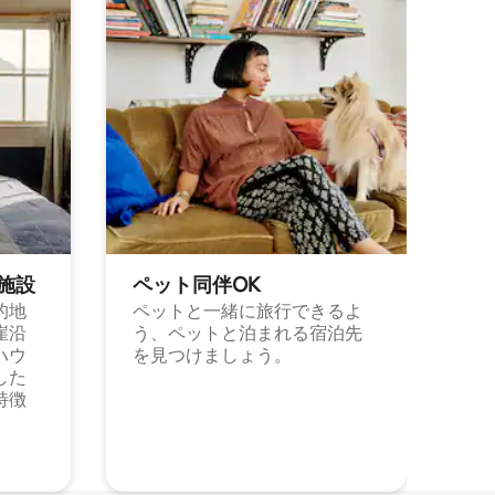
施⁠設
ペット同⁠伴OK
的地
ペットと一緒に旅行できるよ
崖沿
う、ペットと泊まれる宿泊先
ハウ
を見つけましょう。
した
特徴