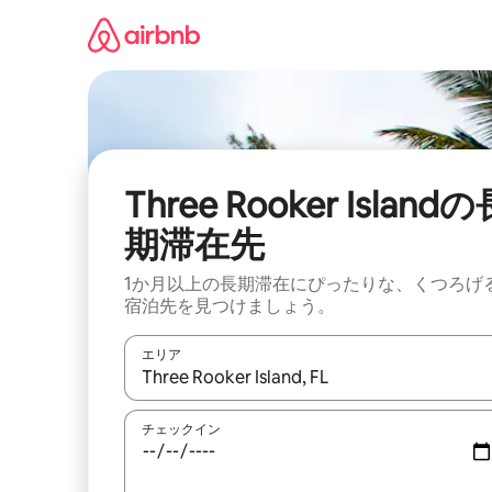
コ
ン
テ
ン
ツ
に
ス
キ
ッ
Three Rooker Island
プ
期滞在先
1か月以上の長期滞在にぴったりな、くつろげ
宿泊先を見つけましょう。
エリア
検索結果が表示されたら、上下の矢印キーを使っ
チェックイン