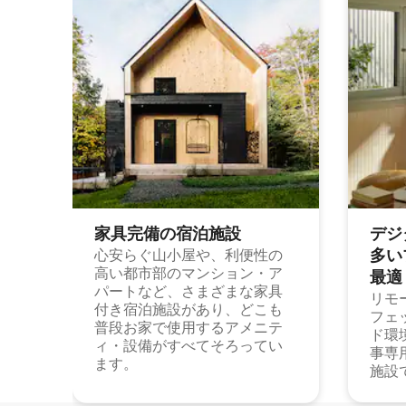
家具完備の宿⁠泊⁠施⁠設
デジ
多⁠いプ
心安らぐ山小屋や、利便性の
高い都市部のマンション・ア
最⁠適
パートなど、さまざまな家具
リモ
付き宿泊施設があり、どこも
フェ
普段お家で使用するアメニテ
ド環
ィ・設備がすべてそろってい
事専
ます。
施設