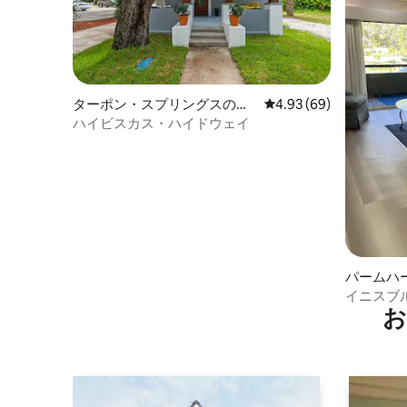
ターポン・スプリングスのバ
レビュー69件、5つ星中
4.93 (69)
ンガロー
ハイビスカス・ハイドウェイ
パームハ
パート
イニスブ
お
ュリトリ