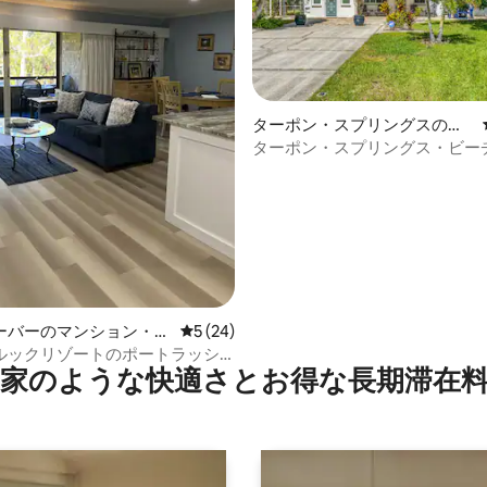
4.93つ星の平均評価
ターポン・スプリングスの一
軒家
ターポン・スプリングス・ビー
ガロー
ーバーのマンション・ア
レビュー24件、5つ星中5つ星の平均評価
5 (24)
ルックリゾートのポートラッシ
家のような快⁠適⁠さ⁠とお⁠得⁠な長⁠期⁠滞⁠在料
ート