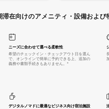
滞在向け⁠のア⁠メ⁠ニ⁠テ⁠ィ⁠・設⁠備⁠および
ニーズに合わせて選べる柔軟性
希望のチェックイン・チェックアウト日を選ん
で、オンラインで簡単に予約できる上、追加の
義務や書類手続きもありません。*
デジタルノマド⁠に最⁠適⁠なビ⁠ジ⁠ネ⁠ス⁠向⁠け宿⁠泊⁠施⁠設