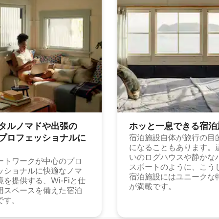
タルノマドや出⁠張⁠の
ホッと一⁠息⁠で⁠き⁠る宿⁠泊
⁠ロ⁠フ⁠ェ⁠ッ⁠シ⁠ョ⁠ナ⁠ル⁠に
宿泊施設自体が旅行の目
になることもあります。
いのログハウスや静かな
ートワークが中心のプロ
スボートのように、こう
ッショナルに快適なノマ
宿泊施設にはユニークな
境を提供する、Wi-Fiと仕
が満載です。
用スペースを備えた宿泊
です。