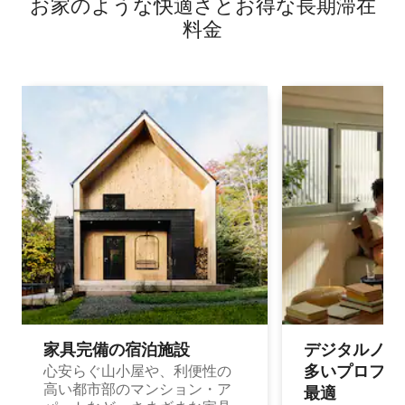
お家のような快⁠適⁠さ⁠とお⁠得⁠な長⁠期⁠滞⁠在
料⁠金
家具完備の宿⁠泊⁠施⁠設
デジタルノマド
多⁠いプ⁠ロ⁠フ⁠ェ⁠
心安らぐ山小屋や、利便性の
高い都市部のマンション・ア
最⁠適