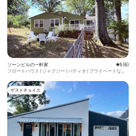
ソーンビルの一軒家
レビュー
5 (6)
フロートハウス | ジャグジー | パティオ | プライベートなラ
グジュアリーな快適さ
ゲストチョイス
ゲストチョイス