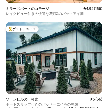
ミラーズポートのコテージ
レビュー166件
4.92 (166)
レイクビュー付きの快適な2寝室のバックアイ湖
ゲストチョイス
大好評のゲストチョイスです。
ソーンビルの一軒家
レビュー6
5 (66)
ボートスリップ付きのバッキーエイ湖の埠頭