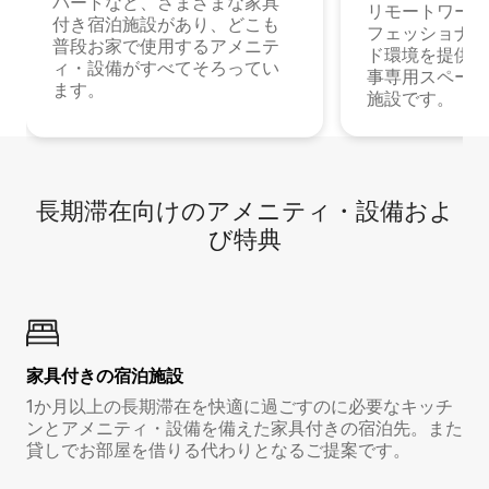
パートなど、さまざまな家具
リモートワーク
付き宿泊施設があり、どこも
フェッショナル
普段お家で使用するアメニテ
ド環境を提供する
ィ・設備がすべてそろってい
事専用スペース
ます。
施設です。
長期滞在向け⁠のア⁠メ⁠ニ⁠テ⁠ィ⁠・設⁠備⁠およ
び特⁠典
家具付き⁠の宿⁠泊⁠施⁠設
1か月以上の長期滞在を快適に過ごすのに必要なキッチ
ンとアメニティ・設備を備えた家具付きの宿泊先。また
貸しでお部屋を借りる代わりとなるご提案です。