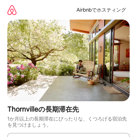
コ
ン
Airbnbでホスティング
テ
ン
ツ
に
ス
キ
ッ
プ
Thornvilleの長期滞在先
1か月以上の長期滞在にぴったりな、くつろげる宿泊先
を見つけましょう。