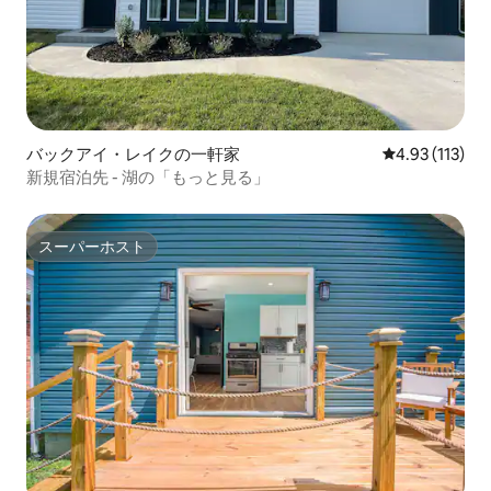
バックアイ・レイクの一軒家
レビュー113
4.93 (113)
新規宿泊先 - 湖の「もっと見る」
スーパーホスト
スーパーホスト