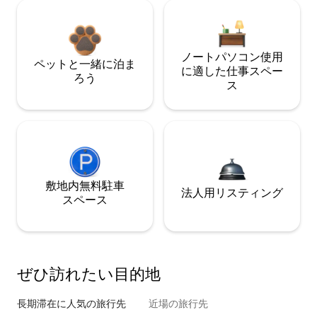
ノートパソコン使用
ペットと一緒に泊ま
に適した仕事スペー
ろう
ス
敷地内無料駐⁠車
法人用リスティング
ス⁠ペ⁠ー⁠ス
ぜひ訪⁠れ⁠た⁠い目⁠的⁠地
長期滞在に人気の旅行先
近場の旅行先