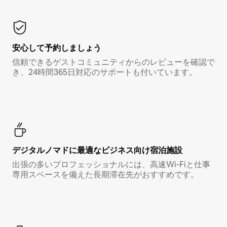
安心して予約しましょう
信頼できるゲストコミュニティからのレビューを確認で
き、24時間365日対応のサポートも付いています。
デジタルノマド⁠に最⁠適⁠なビ⁠ジ⁠ネ⁠ス⁠向⁠け宿⁠泊⁠施⁠設
出張の多いプロフェッショナルには、高速Wi-Fiと仕事
専用スペースを備えた長期滞在先がおすすめです。