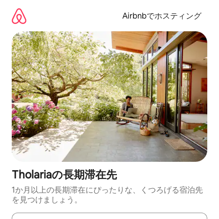
コ
ン
Airbnbでホスティング
テ
ン
ツ
に
ス
キ
ッ
プ
Tholariaの長期滞在先
1か月以上の長期滞在にぴったりな、くつろげる宿泊先
を見つけましょう。