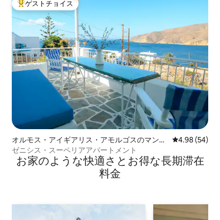
ゲストチョイス
大好評のゲストチョイスです。
オルモス・アイギアリス・アモルゴスのマンシ
レビュー54件
4.98 (54)
ョン・アパート
ゼニシス・スーペリアアパートメント
お家のような快⁠適⁠さ⁠とお⁠得⁠な長⁠期⁠滞⁠在
料⁠金