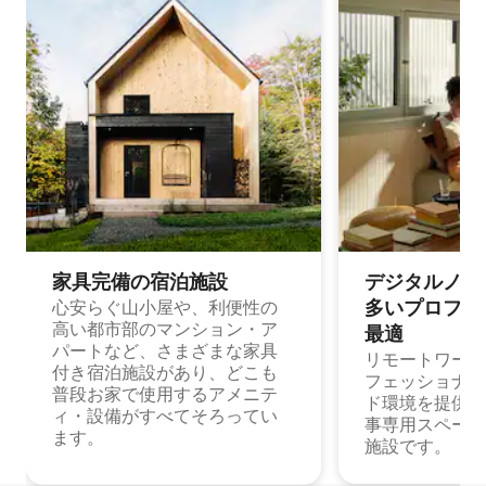
家具完備の宿⁠泊⁠施⁠設
デジタルノマド
多⁠いプ⁠ロ⁠フ⁠ェ⁠
心安らぐ山小屋や、利便性の
高い都市部のマンション・ア
最⁠適
パートなど、さまざまな家具
リモートワーク
付き宿泊施設があり、どこも
フェッショナル
普段お家で使用するアメニテ
ド環境を提供する
ィ・設備がすべてそろってい
事専用スペース
ます。
施設です。