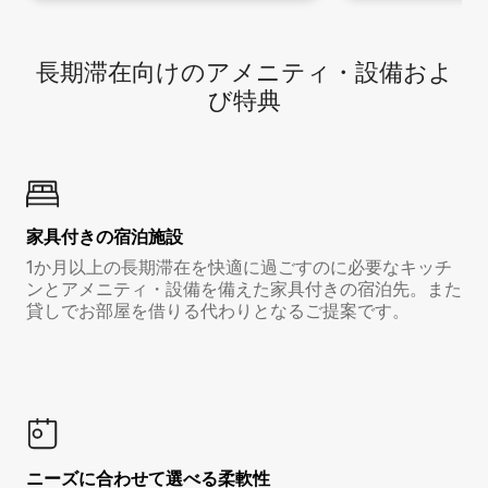
長期滞在向け⁠のア⁠メ⁠ニ⁠テ⁠ィ⁠・設⁠備⁠およ
び特⁠典
家具付き⁠の宿⁠泊⁠施⁠設
1か月以上の長期滞在を快適に過ごすのに必要なキッチ
ンとアメニティ・設備を備えた家具付きの宿泊先。また
貸しでお部屋を借りる代わりとなるご提案です。
ニーズに合わせて選べる柔軟性