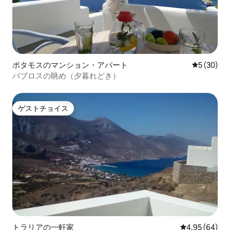
ポタモスのマンション・アパート
レビュー3
5 (30)
パブロスの眺め（夕暮れどき）
ゲストチョイス
ゲストチョイス
トラリアの一軒家
レビュー64件
4.95 (64)