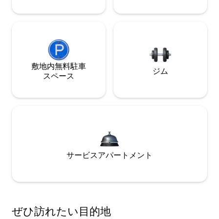
敷地内無料駐⁠車
ジム
ス⁠ペ⁠ー⁠ス
サービスアパートメント
ぜひ訪⁠れ⁠た⁠い目⁠的⁠地