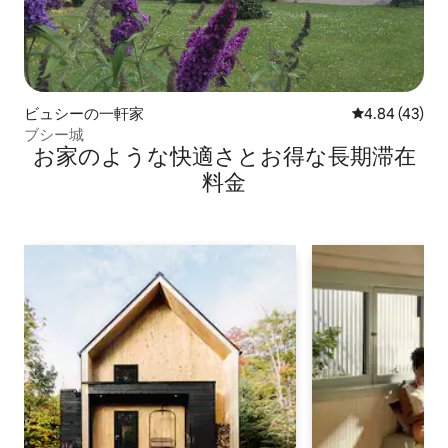
ビュシーの一軒家
レビュー43件
4.84 (43)
ブシー城
お家のような快⁠適⁠さ⁠とお⁠得⁠な長⁠期⁠滞⁠在
料⁠金