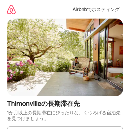
コ
ン
Airbnbでホスティング
テ
ン
ツ
に
ス
キ
ッ
プ
Thimonvilleの長期滞在先
1か月以上の長期滞在にぴったりな、くつろげる宿泊先
を見つけましょう。