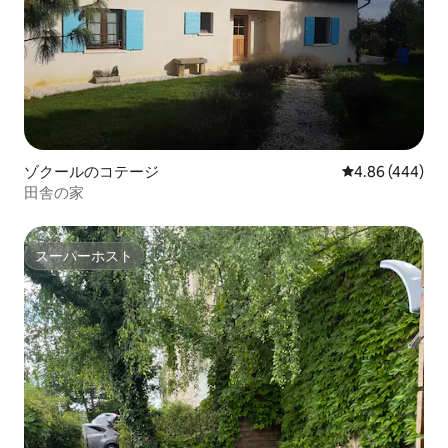
ゾクールのコテージ
レビュー444件
4.86 (444)
田舎の家
スーパーホスト
スーパーホスト