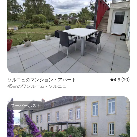
ソルニュのマンション・アパート
レビュー20
4.9 (20)
45㎡のワンルーム - ソルニュ
スーパーホスト
スーパーホスト