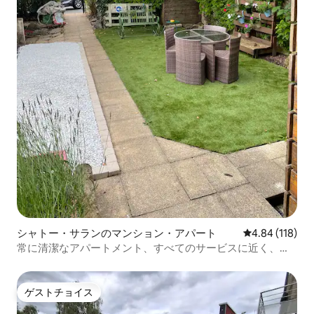
シャトー・サランのマンション・アパート
レビュー118件
4.84 (118)
常に清潔なアパートメント、すべてのサービスに近く、閑
静、エアコン完備
ゲストチョイス
ゲストチョイス