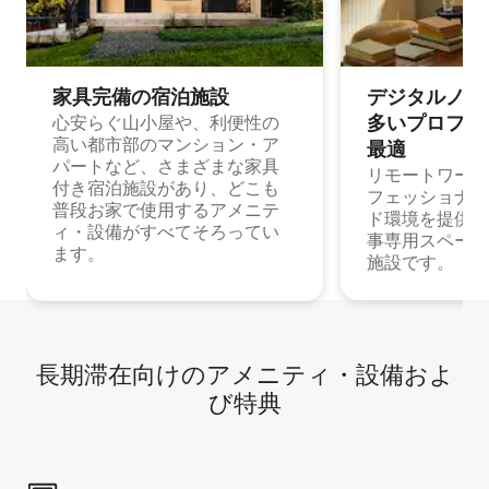
家具完備の宿⁠泊⁠施⁠設
デジタルノマド
多⁠いプ⁠ロ⁠フ⁠ェ⁠
心安らぐ山小屋や、利便性の
高い都市部のマンション・ア
最⁠適
パートなど、さまざまな家具
リモートワーク
付き宿泊施設があり、どこも
フェッショナル
普段お家で使用するアメニテ
ド環境を提供する
ィ・設備がすべてそろってい
事専用スペース
ます。
施設です。
長期滞在向け⁠のア⁠メ⁠ニ⁠テ⁠ィ⁠・設⁠備⁠およ
び特⁠典