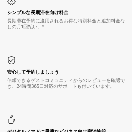
シンプルな長期滞在向け料金
長期滞在予約に適用されるお得な特別料金と追加料金な
しの月1回払い。*
安心して予約しましょう
信頼できるゲストコミュニティからのレビューを確認で
き、24時間365日対応のサポートも付いています。
デジタルノマド⁠に最⁠適⁠なビ⁠ジ⁠ネ⁠ス⁠向⁠け宿⁠泊⁠施⁠設