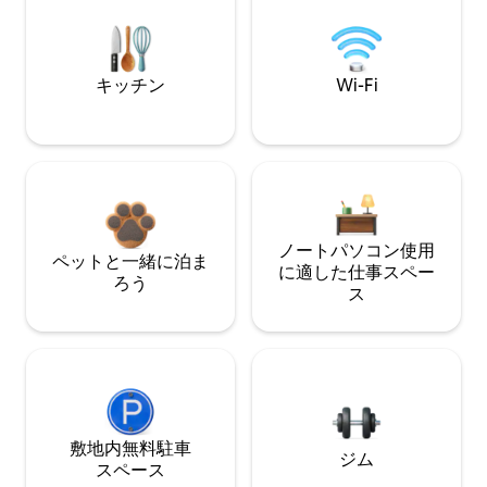
キッチン
Wi-Fi
ノートパソコン使用
ペットと一緒に泊ま
に適した仕事スペー
ろう
ス
敷地内無料駐⁠車
ジム
ス⁠ペ⁠ー⁠ス