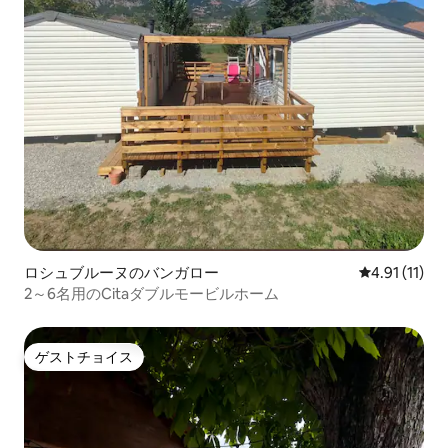
ロシュブルーヌのバンガロー
レビュー11件
4.91 (11)
2～6名用のCitaダブルモービルホーム
ゲストチョイス
ゲストチョイス