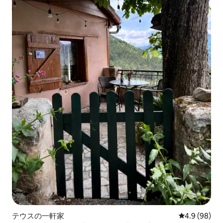
テウスの一軒家
レビュー98
4.9 (98)