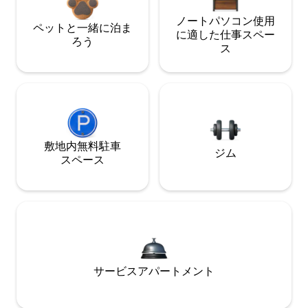
ノートパソコン使用
ペットと一緒に泊ま
に適した仕事スペー
ろう
ス
敷地内無料駐⁠車
ジム
ス⁠ペ⁠ー⁠ス
サービスアパートメント