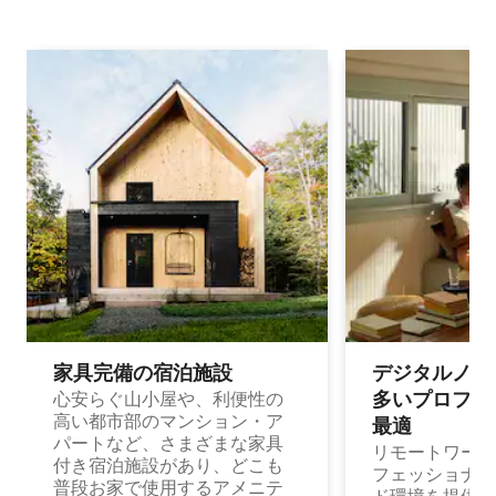
家具完備の宿⁠泊⁠施⁠設
デジタルノマド
多⁠いプ⁠ロ⁠フ⁠ェ⁠
心安らぐ山小屋や、利便性の
高い都市部のマンション・ア
最⁠適
パートなど、さまざまな家具
リモートワーク
付き宿泊施設があり、どこも
フェッショナル
普段お家で使用するアメニテ