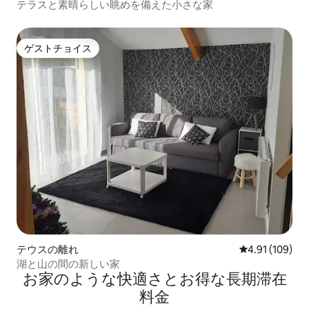
テラスと素晴らしい眺めを備えた小さな家
ゲストチョイス
ゲストチョイス
テウスの離れ
レビュー109件
4.91 (109)
湖と山の間の新しい家
お家のような快⁠適⁠さ⁠とお⁠得⁠な長⁠期⁠滞⁠在
料⁠金