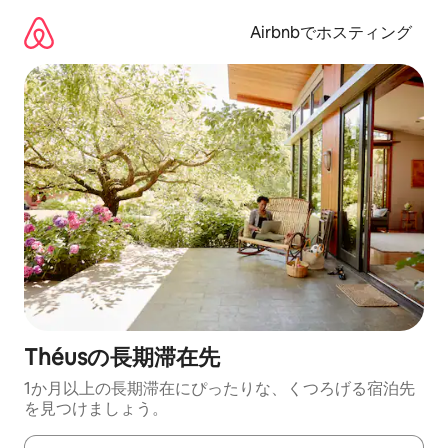
コ
ン
Airbnbでホスティング
テ
ン
ツ
に
ス
キ
ッ
プ
Théusの長期滞在先
1か月以上の長期滞在にぴったりな、くつろげる宿泊先
を見つけましょう。