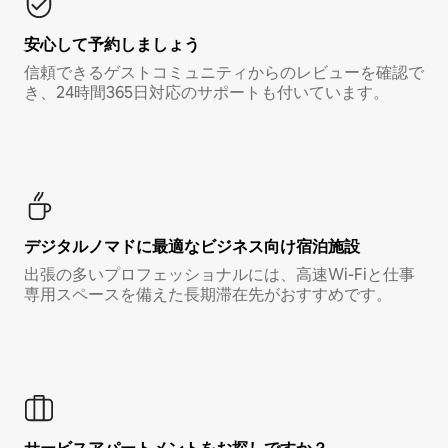
安心して予約しましょう
信頼できるゲストコミュニティからのレビューを確認で
き、24時間365日対応のサポートも付いています。
デジタルノマド⁠に最⁠適⁠なビ⁠ジ⁠ネ⁠ス⁠向⁠け宿⁠泊⁠施⁠設
出張の多いプロフェッショナルには、高速Wi-Fiと仕事
専用スペースを備えた長期滞在先がおすすめです。