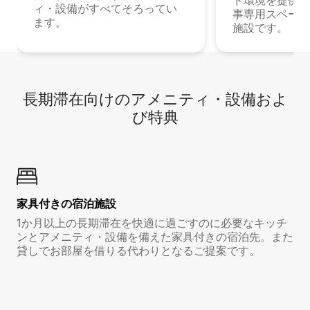
ド環境を提供する
ィ・設備がすべてそろってい
事専用スペース
ます。
施設です。
長期滞在向け⁠のア⁠メ⁠ニ⁠テ⁠ィ⁠・設⁠備⁠およ
び特⁠典
家具付き⁠の宿⁠泊⁠施⁠設
1か月以上の長期滞在を快適に過ごすのに必要なキッチ
ンとアメニティ・設備を備えた家具付きの宿泊先。また
貸しでお部屋を借りる代わりとなるご提案です。