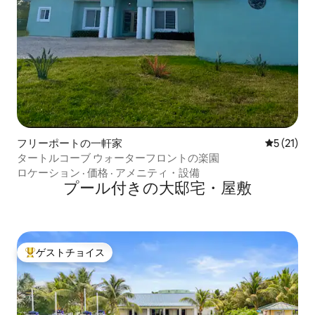
フリーポートの一軒家
レビュー2
5 (21)
タートルコーブ ウォーターフロントの楽園
ロケーション
·
価格
·
アメニティ・設備
プール付きの大邸宅・屋敷
ゲストチョイス
大好評のゲストチョイスです。