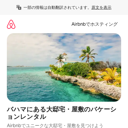
コ
一部の情報は自動翻訳されています。
原文を表示
ン
テ
ン
Airbnbでホスティング
ツ
に
ス
キ
ッ
プ
バハマにある大邸宅・屋敷のバケーシ
ョンレンタル
Airbnbでユニークな大邸宅・屋敷を見つけよう