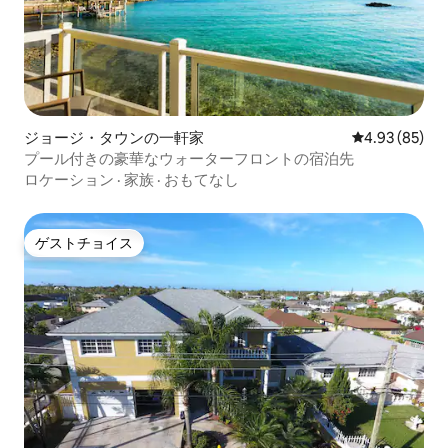
ジョージ・タウンの一軒家
レビュー85件
4.93 (85)
プール付きの豪華なウォーターフロントの宿泊先
ロケーション
·
家族
·
おもてなし
ゲストチョイス
ゲストチョイス