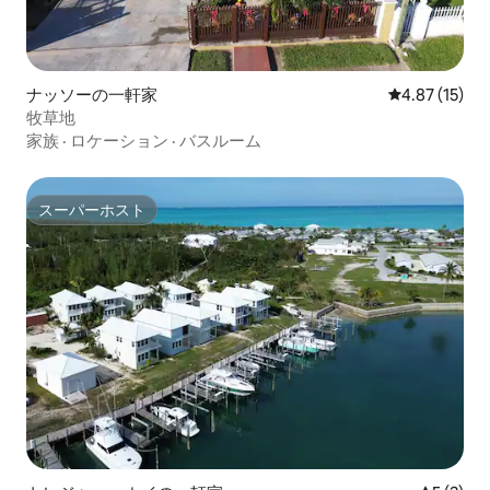
ナッソーの一軒家
レビュー15件
4.87 (15)
牧草地
家族
·
ロケーション
·
バスルーム
スーパーホスト
スーパーホスト