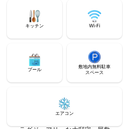
ド台、ゲーム機、大型テレビ、Starlink （
ミリー向けの4ベ
Wi - Fi ）メッシュネットワークなどがあ
い子供用二段ベッドルーム 
ります。 しかし...あなたはここにいま
日の出を眺められ
す。リラックスする時間です！プライベ
ュニティ •マーシ
ートシェフ、レンタカー、その他多くの
•カスアリーナフ
キッチン
Wi-Fi
サービスをご利用いただけます。お気軽
ング
にご相談ください！
敷地内無料駐⁠車
プール
ス⁠ペ⁠ー⁠ス
エアコン