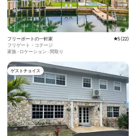
フリーポートの一軒家
レビュー2
5 (22)
フリゲート・コテージ
家族
·
ロケーション
·
間取り
ゲストチョイス
ゲストチョイス