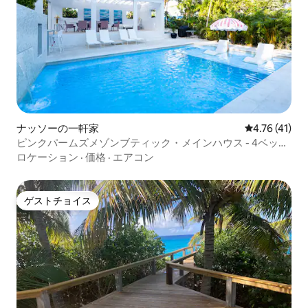
ナッソーの一軒家
レビュー41件
4.76 (41)
ピンクパームズメゾンブティック・メインハウス - 4ベッド
ルーム
ロケーション
·
価格
·
エアコン
ゲストチョイス
ゲストチョイス