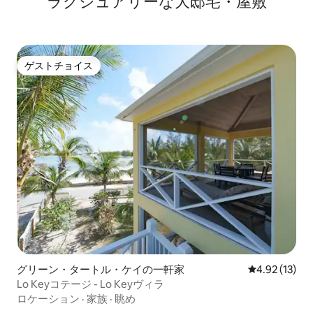
ラグジュアリーな大邸宅・屋敷
ゲストチョイス
ゲストチョイス
グリーン・タートル・ケイの一軒家
レビュー13件
4.92 (13)
Lo Keyコテージ - Lo Keyヴィラ
ロケーション
·
家族
·
眺め