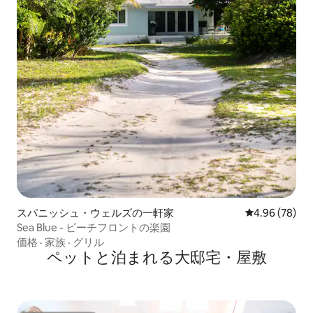
スパニッシュ・ウェルズの一軒家
レビュー78件
4.96 (78)
Sea Blue - ビーチフロントの楽園
価格
·
家族
·
グリル
ペットと泊まれる大邸宅・屋敷