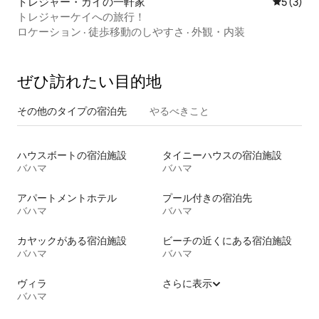
トレジャー・カイの一軒家
レビュー
5 (3)
トレジャーケイへの旅行！
ロケーション
·
徒歩移動のしやすさ
·
外観・内装
ぜひ訪⁠れ⁠た⁠い目⁠的⁠地
その他のタ⁠イ⁠プ⁠の宿⁠泊⁠先
やるべきこと
ハウスボートの宿泊施設
タイニーハウスの宿泊施設
バハマ
バハマ
アパートメントホテル
プール付きの宿泊先
バハマ
バハマ
カヤックがある宿泊施設
ビーチの近くにある宿泊施設
バハマ
バハマ
ヴィラ
さらに表示
バハマ