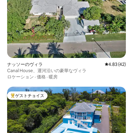
ナッソーのヴィラ
レビュー42件
4.83 (42)
Canal House、運河沿いの豪華なヴィラ
ロケーション
·
価格
·
暖房
ゲストチョイス
大好評のゲストチョイスです。