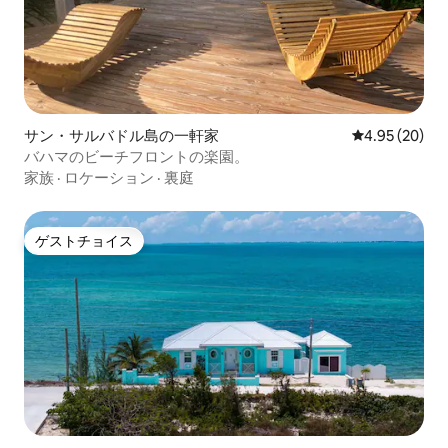
サン・サルバドル島の一軒家
レビュー20件
4.95 (20)
バハマのビーチフロントの楽園。
家族
·
ロケーション
·
裏庭
ゲストチョイス
ゲストチョイス