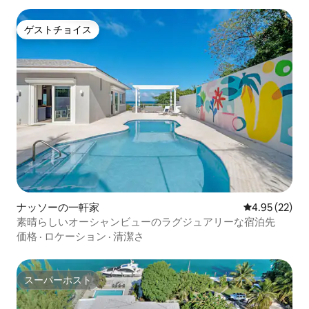
ゲストチョイス
ゲストチョイス
ナッソーの一軒家
レビュー22件
4.95 (22)
素晴らしいオーシャンビューのラグジュアリーな宿泊先
価格
·
ロケーション
·
清潔さ
スーパーホスト
スーパーホスト