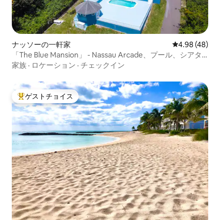
ナッソーの一軒家
レビュー48件
4.98 (48)
「The Blue Mansion」 - Nassau Arcade、プール、シアタ
ー
家族
·
ロケーション
·
チェックイン
ゲストチョイス
大好評のゲストチョイスです。