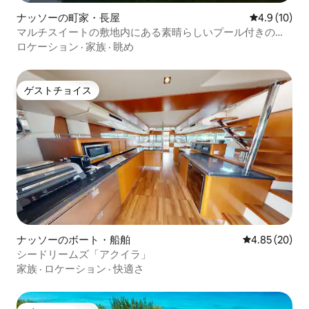
ナッソーの町家・長屋
レビュー10
4.9 (10)
マルチスイートの敷地内にある素晴らしいプール付きの宿
泊施設（定員16名）
ロケーション
·
家族
·
眺め
ゲストチョイス
ゲストチョイス
ナッソーのボート・船舶
レビュー20件
4.85 (20)
シードリームズ「アクイラ」
家族
·
ロケーション
·
快適さ