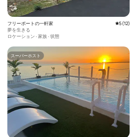
フリーポートの一軒家
レビュー1
5 (12)
夢を生きる
ロケーション
·
家族
·
状態
スーパーホスト
スーパーホスト