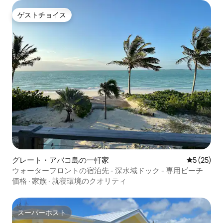
ゲストチョイス
ゲストチョイス
グレート・アバコ島の一軒家
レビュー2
5 (25)
ウォーターフロントの宿泊先 - 深水域ドック - 専用ビーチ
価格
·
家族
·
就寝環境のクオリティ
スーパーホスト
スーパーホスト