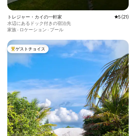
トレジャー・カイの一軒家
レビュー2
5 (21)
水辺にあるドック付きの宿泊先
家族
·
ロケーション
·
プール
ゲストチョイス
大好評のゲストチョイスです。