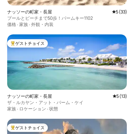
ナッソーの町家・長屋
レビュー3
5 (33)
プールとビーチまで50歩！パームキー1102
価格
·
家族
·
外観・内装
ゲストチョイス
大好評のゲストチョイスです。
ナッソーの町家・長屋
レビュー1
5 (13)
ザ・ルカヤン・アット・パーム・ケイ
家族
·
ロケーション
·
状態
ゲストチョイス
大好評のゲストチョイスです。