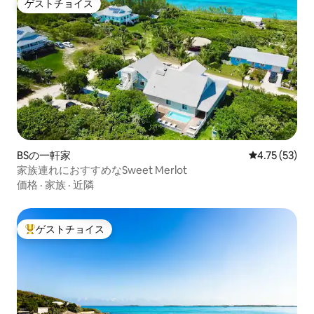
ゲストチョイス
ゲストチョイス
BSの一軒家
レビュー53件
4.75 (53)
家族連れにおすすめなSweet Merlot
価格
·
家族
·
近隣
ゲストチョイス
大好評のゲストチョイスです。