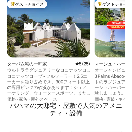
ゲストチョイス
ゲストチョイス
大好評のゲストチョイスです。
大好評のゲストチ
ターパム湾の一軒家
レビュー25件、5つ星中5つ
5 (25)
マーシュ・ハーバ
ウルトララグジュアリーなココナッツコ
オーシャンビューの
ーブ - フルソーラー - プール - ゴルフ場
4ベッドルーム！
ココナッツコーブ - フルソーラー！2.5エ
3 Palms Aba
バー
ーカーを独り占めでき、300フィート以上
トのラグジュアリ
の専用ピンクの砂浜があります！シュノ
ーシュハーバー！
ーケリング、ウォータースポーツ、また
験しましょう。タ
はただリラックスする...お好みで！敷地
景色を眺めながら
価格
·
家族
·
屋外スペース
価格
·
家族
·
キッチ
内には、2軒の家、インフィニティプー
バハマの大邸宅・屋敷で人気のアメニ
たプライベートビ
ル、10人用ジャグジー、3,000平方フィー
庭からシュノーケ
ティ・設備
トのデッキ、フルジム、ティキハット、
りを楽しみましょう！ • 設備の
ビーチハット、パドルボード、カヤッ
ェフ仕様のキッチ
ク、ウォータートランポリン、ビリヤー
ラス｜オーシャンビ