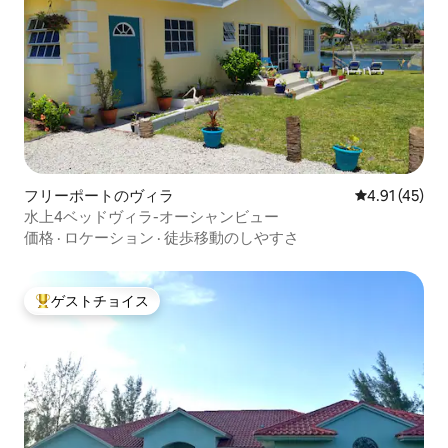
フリーポートのヴィラ
レビュー45件
4.91 (45)
水上4ベッドヴィラ-オーシャンビュー
価格
·
ロケーション
·
徒歩移動のしやすさ
ゲストチョイス
大好評のゲストチョイスです。