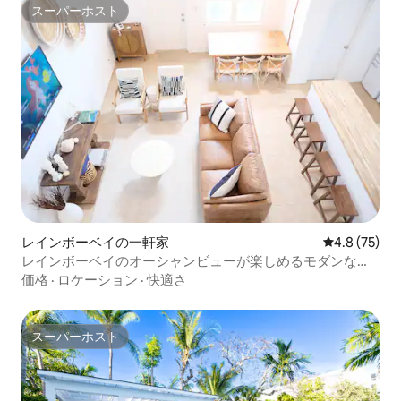
スーパーホスト
スーパーホスト
レインボーベイの一軒家
レビュー75
4.8 (75)
レインボーベイのオーシャンビューが楽しめるモダンなビ
ーチコテージ
価格
·
ロケーション
·
快適さ
スーパーホスト
スーパーホスト