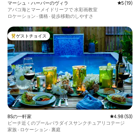
マーシュ・ハーバーのヴィラ
レビュー1
5 (19)
アバコ海とマーメイドリーフで 水彩画教室
ロケーション
·
価格
·
徒歩移動のしやすさ
ゲストチョイス
大好評のゲストチョイスです。
BSの一軒家
レビュー53件
4.98 (53)
ビーチ近くのプールパラダイスサンクチュアリコテージ
家族
·
ロケーション
·
裏庭