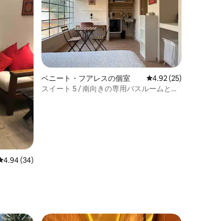
ベニート・フアレスの個室
レビュー25件、5つ星
4.92 (25)
スイート 5 / 南向きの専用バスルームとテ
ラス付き
レビュー34件、5つ星中4.94つ星の平均評価
4.94 (34)