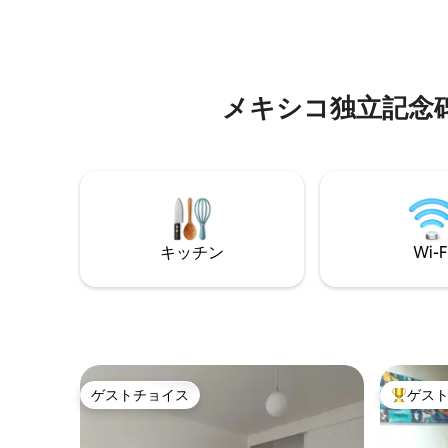
れ、穏や
子レンジ、コーヒーメーカー、コンロ、
す。 その壁の向こうには、文化、イノベ
トースター、冷蔵庫、2人用テーブルを備
ーション
えた設備の整ったミニキッチン！ 壮大な
ンコが息
緑地と2つの駐車場！
ェ、ギャ
メキシコ独立記念碑周辺の
活がすぐ
キッチン
Wi-F
ゲストチョイス
ゲス
ゲストチョイス
大好評の