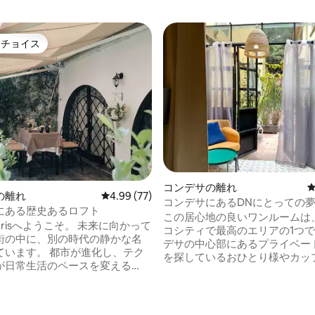
トチョイス
ゲストチョイスです。
4.89つ星の平均評価
コンデサの離れ
の離れ
レビュー77件、5つ星中4.99つ星の平均評価
4.99 (77)
コンデサにあるDNにとっての
にある歴史あるロフト
ション！ファイバー50mbps
この居心地の良いワンルームは
aperisへようこそ。 未来に向かって
コシティで最高のエリアの1つ
街の中に、別の時代の静かな名
デサの中心部にあるプライベー
 都市が進化し、テク
を探しているおひとり様やカッ
が日常生活のペースを変える
適です。 近くにはコンビニ、レ
歴史的なガーデンハウスは、成
ン、マーケット、カフェ、公園
1970年代のスペイン植民地時
アがあり、最高のロケーションです！
のディテールが残る環境に囲ま
Fiとイーサネットを介した高速