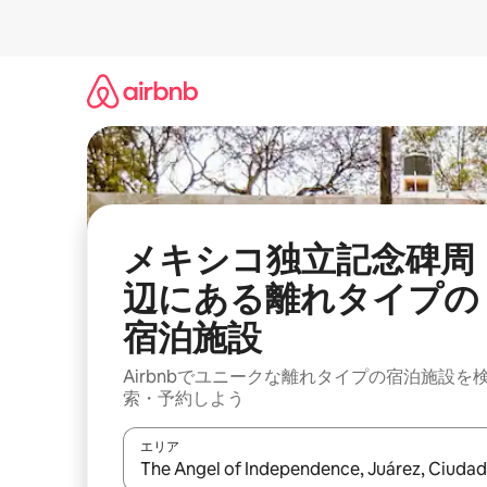
コ
ン
テ
ン
ツ
に
ス
キ
ッ
プ
メキシコ独立記念碑周
辺にあ⁠る離⁠れ⁠タ⁠イ⁠プの
宿⁠泊⁠施⁠設
Airbnbでユニークな離れタイプの宿泊施設を
索・予約しよう
エリア
検索結果が表示されたら、上下の矢印キーを使っ