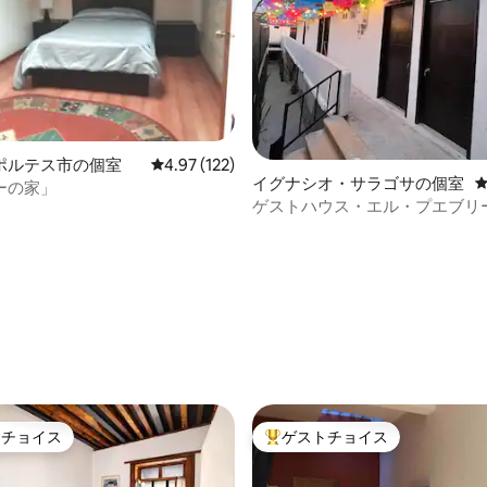
ポルテス市の個室
レビュー122件、5つ星中4.97つ星の平均評価
4.97 (122)
イグナシオ・サラゴサの個室
ーの家」
ゲストハウス・エル・プエブリ
スンテルーム」
中4.87つ星の平均評価
トチョイス
ゲストチョイス
ゲストチョイスです。
大好評のゲストチョイスです。