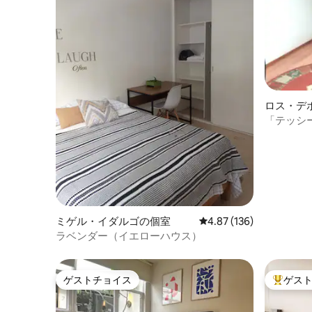
ロス・デ
「テッシ
ミゲル・イダルゴの個室
レビュー136件、5つ星
4.87 (136)
ラベンダー（イエローハウス）
ゲストチョイス
ゲス
ゲストチョイス
大好評の