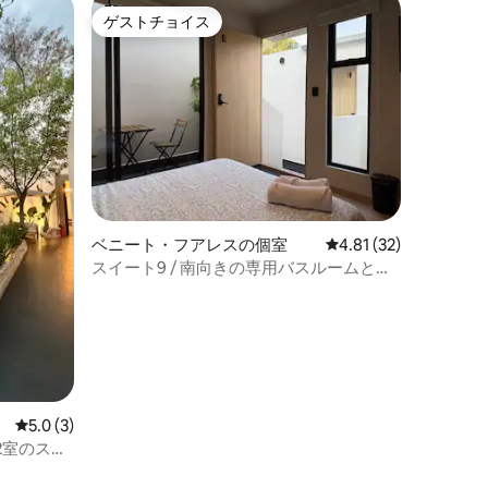
ゲストチョイス
ゲストチョイス
ベニート・フアレスの個室
レビュー32件、5つ星
4.81 (32)
スイート9 / 南向きの専用バスルームとバ
ルコニー付き
レビュー3件、5つ星中5.0つ星の平均評価
5.0 (3)
2室のスイ