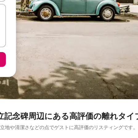
念碑周辺にあ⁠る高⁠評⁠価の離⁠れ⁠タ⁠イ⁠プ
立地や清潔さなどの点でゲストに高評価のリスティングです。