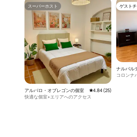
スーパーホスト
ゲストチ
スーパーホスト
ゲストチ
ナルバル
室
コロンナ
アルバロ・オブレゴンの個室
レビュー25件、5つ星中
4.84 (25)
快適な個室+エリアへのアクセス