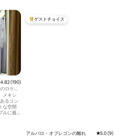
デルバジ
ゲストチョイス
ゲスト
大好評のゲストチョイスです。
ゲスト
Livify
メキシコ
楽しみく
ロケーシ
常にお客
めに気を
コシティ
のみ共有
ーターま
機器を使
レビュー190件、5つ星中4.82つ星の平均評価
4.82 (190)
コシティ
す。バス
夢のロケー
掃が行わ
、メキシ
であるコン
トな空間
プルに最
ストラ
、タケリ
 Wi-
アルバロ・オブレゴンの離れ
レビュー9件、5つ星
5.0 (9)
インターネ