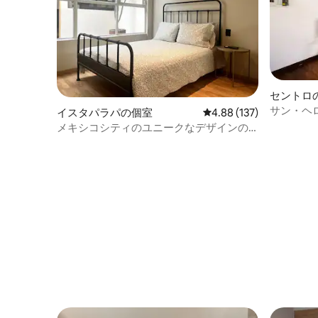
セントロ
サン・ヘ
イスタパラパの個室
レビュー137件、5つ星
4.88 (137)
メキシコシティのユニークなデザインの
快適な空間