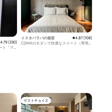
イスタパラパの個室
レビュー108件、5つ星
4.87 (108)
レビュー330件、5つ星中4.79つ星の平均評価
4.79 (330)
CDMXのモダンで快適なスイート（専用
ート「マ
バスルーム付き）
ゲストチョイス
ゲストチョイス