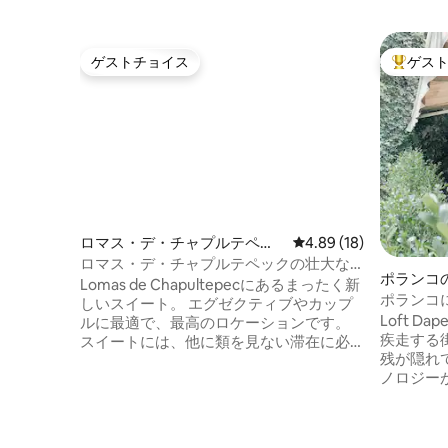
ゲストチョイス
ゲス
ゲストチョイス
大好評の
ロマス・デ・チャプルテペッ
レビュー18件、5つ星中
4.89 (18)
クの離れ
ロマス・デ・チャプルテペックの壮大な
ポランコ
スイート！
Lomas de Chapultepecにあるまったく新
ポランコ
しいスイート。 エグゼクティブやカップ
Loft D
ルに最適で、最高のロケーションです。
疾走する
スイートには、他に類を見ない滞在に必
残が隠れています。
要なすべてのものが揃っています。 スマ
ノロジー
ートテレビとストリーミングプラットフ
中、この
ォームを備えたキングサイズベッド、高
熟した緑と
速インターネット。 ソファベッドとスマ
代の建築
ートテレビを備えたリビングルーム。 電