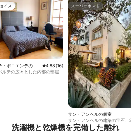
ョイス
スーパーホスト
ョイス
スーパーホスト
テ・ポニエンテの個
レビュー16件、5つ星中4.88つ星の平均評価
4.88 (16)
バルテの広々とした内部の部屋
4.84つ星の平均評価
サン・アンヘルの個室
サン・アンヘルの建築の宝石、
洗濯機と乾燥機を完備した離れ
ート