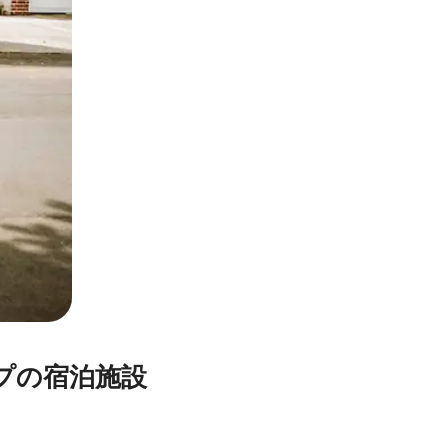
の宿⁠泊⁠施⁠設