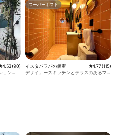
スーパーホスト
スーパーホスト
レビュー90件、5つ星中4.53つ星の平均評価
4.53 (90)
イスタパラパの個室
レビュー115件、5つ星
4.77 (115)
ション
デザイナーズキッチンとテラスのあるマ
グニフィカスイート