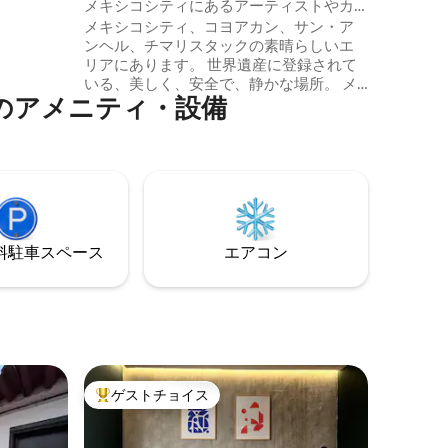
メキシコシティにあるアーティストやカ
ートな小
ップル向けの小さな家とスタジオ
メキシコシティ、コヨアカン、サン・ア
最適な場
ンヘル、チマリスタックの素晴らしいエ
リアにあります。 世界遺産に登録されて
ます！
いる、美しく、安全で、静かな場所。 メ
⁠メ⁠ニ⁠テ⁠ィ⁠・設⁠備
キシコシティのよく守られた秘密：16世
紀の環境 素晴らしい公園、古い橋、庭
園、歩道、自転車道、広場、噴水があり
ます。 高級食品・職人市場、高級レスト
ラン、図書館、博物館、アートギャラリ
ーまで徒歩圏内です。 ラ・ボンビーリャ
公園の公共交通機関まで徒歩圏内で、市
内の歴史地区まで数分です。
⁠車ス⁠ペ⁠ー⁠ス
エアコン
ゲストチョイス
大好評のゲストチョイスです。