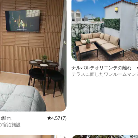
中4.84つ星の平均評価
ナルバルテオリエンテの離れ
テラスに面したワンルームマン
（エアコン付き）
の離れ
レビュー7件、5つ星中4.57つ星の平均評価
4.57 (7)
の宿泊施設