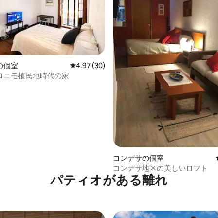
の個室
レビュー30件、5つ星中4.97つ星の平均評価
4.97 (30)
ロニモ植民地時代の家
中4.88つ星の平均評価
コンデサの個室
コンデサ地区の美しいロフト
パティオがある離れ