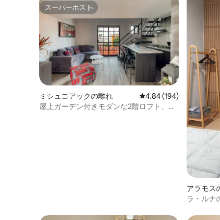
スーパーホスト
スーパーホスト
ミシュコアックの離れ
レビュー194件、5つ星
4.84 (194)
屋上ガーデン付きモダンな2階ロフト、ミ
スコアク
アラモス
ラ・ルナ