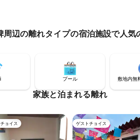
かなリズムを保ち続けていま
ット、デスクチェア、プライベ
さなテラスがあり、在宅勤務に
、そしてつながりに満ちたポラ
所です。 アクセスが簡単です。Uberや配
づいています。美術館、カフ
達サービスはいつも近くにあり
ラリー、公園、現代的な街の生
離⁠れ⁠タ⁠イ⁠プの宿⁠泊⁠施⁠設で人⁠気⁠のア
そばに広がっています。
i
プール
敷地内無料駐
家族と泊まれる離れ
トチョイス
ゲストチョイス
ゲストチョイスです。
ゲストチョイス